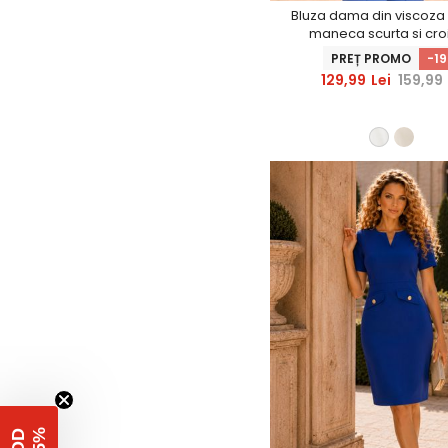
Bluza dama din viscoza
maneca scurta si croi
PREȚ PROMO
-1
129,99
Lei
159,99