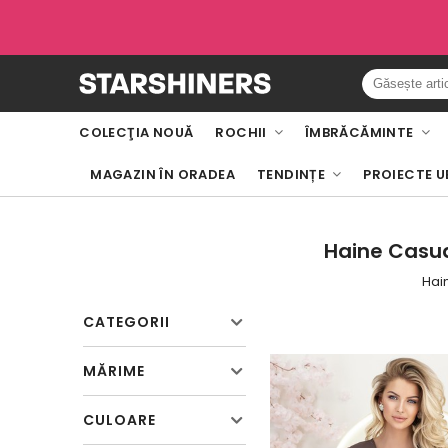
COLECŢIA NOUĂ
ROCHII
ÎMBRĂCĂMINTE
MAGAZIN ÎN ORADEA
TENDINȚE
PROIECTE U
Haine Casual
Hain
CATEGORII
MĂRIME
CULOARE