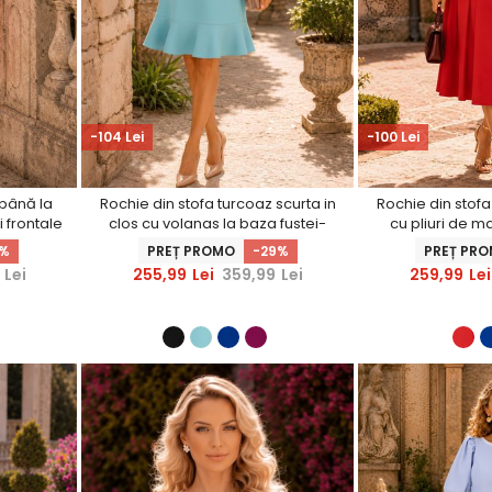
-104 Lei
-100 Lei
 până la
Rochie din stofa turcoaz scurta in
Rochie din stofa 
i frontale
clos cu volanas la baza fustei-
cu pliuri de ma
StarShinerS
StarS
1%
PREȚ PROMO
-29%
PREȚ PR
Lei
255,99
Lei
359,99
Lei
259,99
Lei