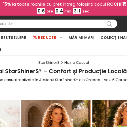
-15%
la toate rochiile cu pret intreg folosind codul
ROCHII15
0
6
0
4
2
8
ore
min
sec
BESTSELLERE
REDUCERI
MĂRIMI MARI
COLECȚII HA
E
StarShinerS
Haine Casual
 StarShinerS® – Confort și Producție Locală 
e casual realizate în Atelierul StarShinerS® din Oradea - vezi 617 pr