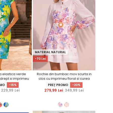
MATERIAL NATURAL
-70 Lei
a elastica verde
Rochie din bumbac mov scurta in
 drept si imprimeu
clos cu imprimeu floral si curea
oral
OMO
-15%
PREȚ PROMO
-20%
229,99
Lei
279,99
Lei
349,99
Lei