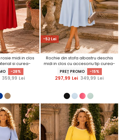
-52 Lei
rosie midi in clos
Rochie din stofa albastru deschis
terial si curea-
midi in clos cu accesoriu tip curea-
hinerS
StarShinerS
OMO
-28%
PREȚ PROMO
-15%
359,99
Lei
297,99
Lei
349,99
Lei