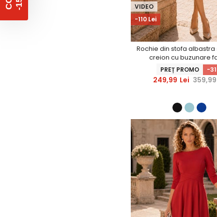
%
C
O
D
-
1
5
VIDEO
-110 Lei
Rochie din stofa albastra 
creion cu buzunare fa
StarShinerS
PREȚ PROMO
-3
249,99
Lei
359,99