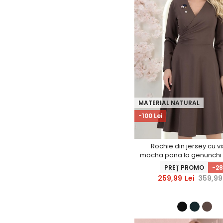
MATERIAL NATURAL
-100 Lei
Rochie din jersey cu v
mocha pana la genunchi i
brosa - StarShine
PREȚ PROMO
-2
259,99
Lei
359,99