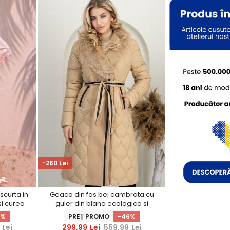
-260 Lei
scurta in
Geaca din fas bej cambrata cu
si curea
guler din blana ecologica si
buzunare laterale
0%
PREȚ PROMO
-46%
Lei
299,99
Lei
559,99
Lei