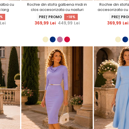
 alba cu
Rochie din stofa galbena midi in
Rochie din stofa
 larg
clos accesorizata cu nasturi
accesorizata cu 
decorativi aurii - StarShinerS
aurii - S
9%
PREȚ PROMO
-18%
PREȚ PR
Lei
369,99
Lei
449,99
Lei
369,99
Lei