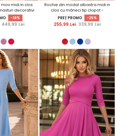
 mov midi in clos
Rochie din modal albastra midi in
nasturi decorativi
clos cu mâneci tip clopot -
tarShinerS
StarShinerS
OMO
-18%
PREȚ PROMO
-25%
449,99
Lei
255,99
Lei
339,99
Lei