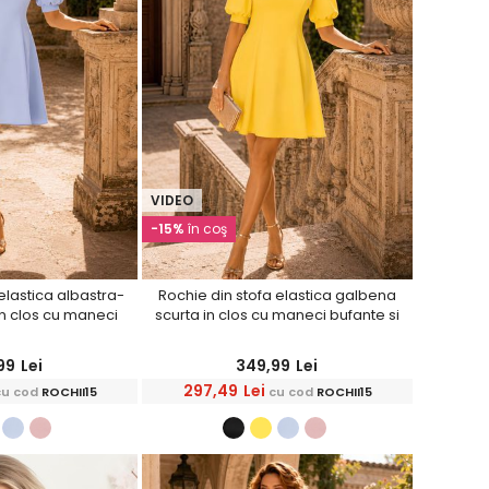
VIDEO
-15%
în coş
elastica albastra-
Rochie din stofa elastica galbena
in clos cu maneci
scurta in clos cu maneci bufante si
ela - StarShinerS
dantela - StarShinerS
99
Lei
349,99
Lei
297,49
Lei
cu cod
ROCHII15
cu cod
ROCHII15