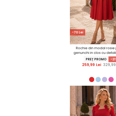
-70 Lei
Rochie din modal rosie
genunchi in clos cu detali
- StarShinerS
PREȚ PROMO
-2
259,99
Lei
329,99