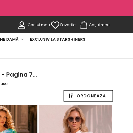
Contul meu
Favorite
Coşul meu
INE DAMĂ
EXCLUSIV LA STARSHINERS
- Pagina 7...
oduse
ORDONEAZA