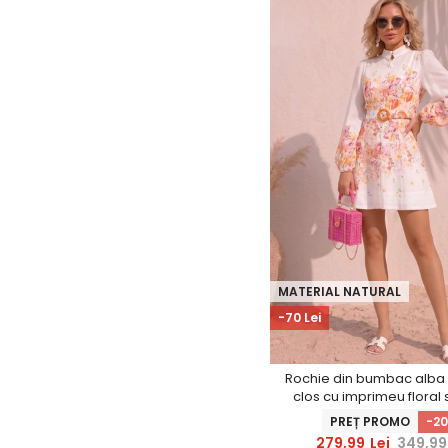
MATERIAL NATURAL
-70 Lei
Rochie din bumbac alba 
clos cu imprimeu floral 
PREȚ PROMO
-2
279,99
Lei
349,99