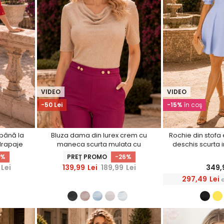
VIDEO
VIDEO
-50 Lei
-15%
în coş
 până la
Bluza dama din lurex crem cu
Rochie din stofa 
drapaje
maneca scurta mulata cu
deschis scurta 
erS
decolteu cazut - StarShinerS
bufante si dant
3%
PREȚ PROMO
-26%
Lei
139,99
Lei
189,99
Lei
349,
297,49
Lei