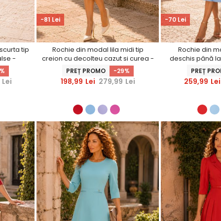
-81 Lei
-70 Lei
scurta tip
Rochie din modal lila midi tip
Rochie din m
lse -
creion cu decolteu cazut si curea -
deschis până la
StarShinerS
cu detalii front
1%
PREȚ PROMO
-29%
PREȚ PR
Lei
198,99
Lei
279,99
Lei
259,99
Lei