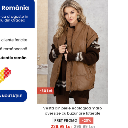
-60 Lei
Vesta din piele ecologica maro
oversize cu buzunare laterale
PREȚ PROMO
-20%
239,99
Lei
299,99
Lei