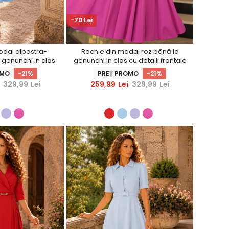
-70 Lei
odal albastra-
Rochie din modal roz până la
 genunchi in clos
genunchi in clos cu detalii frontale
ale - StarShinerS
- StarShinerS
OMO
-21%
PREȚ PROMO
-21%
329,99
Lei
259,99
Lei
329,99
Lei