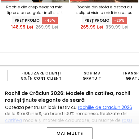
Rochie din crep neagra midi
Rochie din stofa elastica cu
tip creion cu guler inalt si slit
sclipici visinie midi in clos cu
frontal - StarShinerS
maneci bufante - StarShinerS
PREȚ PROMO
-45%
PREȚ PROMO
-26%
148,99
Lei
269,99
Lei
265,99
Lei
359,99
Lei
IMB
TRANSPORT
BRAND
PR
TUIT
GRATUIT
100% ROMANESC
P
Rochii de Crăciun 2026: Modele din catifea, rochii
roșii și ținute elegante de seară
rochiile de Crăciun 2026
O
ptează pentru un look festiv cu
de la StarShinerS, un brand 100% românesc. Realizate din
catifea
roșu
moale și materiale călduroase, cu nuanțe de
verde
și
care se poartă cel mai mult la petrecerile de
MAI MULTE
Crăciun organizate de companii, aceste rochii scurte, midi