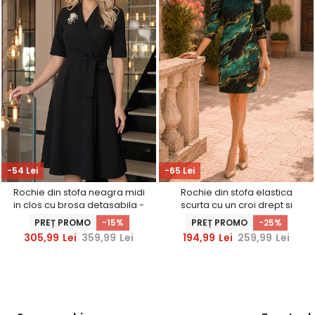
-54 Lei
-65 Lei
Rochie din stofa neagra midi
Rochie din stofa elastica
in clos cu brosa detasabila -
scurta cu un croi drept si
StarShinerS
imprimeu digital abstract -
PREȚ PROMO
-15%
PREȚ PROMO
-25%
StarShinerS
305,99
Lei
359,99
Lei
194,99
Lei
259,99
Lei