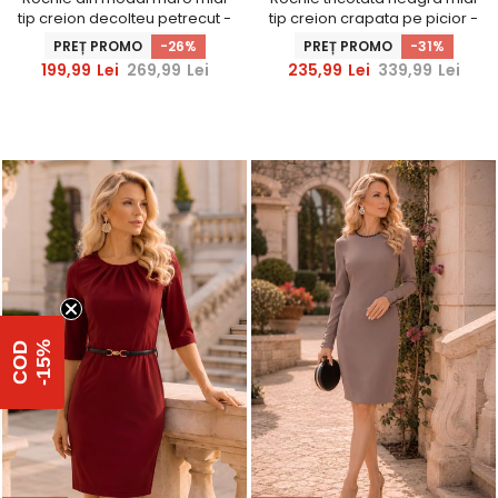
tip creion decolteu petrecut -
tip creion crapata pe picior -
StarShinerS
StarShinerS
PREȚ PROMO
-26%
PREȚ PROMO
-31%
199,99
Lei
269,99
Lei
235,99
Lei
339,99
Lei
%
C
O
D
-
1
5