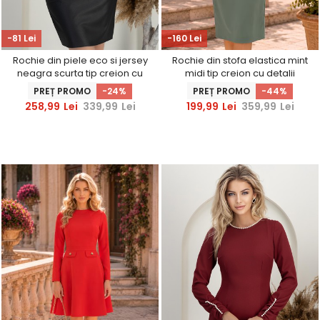
-81 Lei
-160 Lei
Rochie din piele eco si jersey
Rochie din stofa elastica mint
neagra scurta tip creion cu
midi tip creion cu detalii
buzunare laterale si nasturi
impletite la umeri si curea -
PREȚ PROMO
-24%
PREȚ PROMO
-44%
decorativi
StarShinerS
258,99
Lei
339,99
Lei
199,99
Lei
359,99
Lei