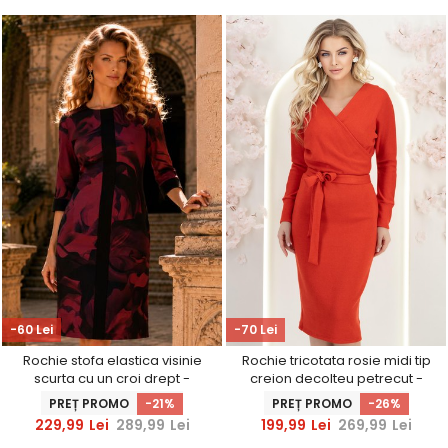
-60 Lei
-70 Lei
Rochie stofa elastica visinie
Rochie tricotata rosie midi tip
scurta cu un croi drept -
creion decolteu petrecut -
StarShinerS
StarShinerS
PREȚ PROMO
-21%
PREȚ PROMO
-26%
229,99
Lei
289,99
Lei
199,99
Lei
269,99
Lei