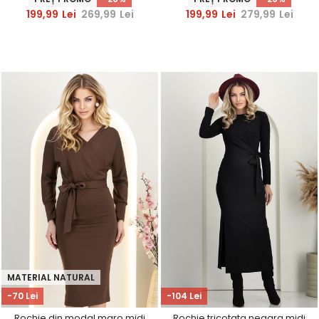
StarShinerS
199,99
Lei
269,99
Lei
199,99
Lei
279,99
Lei
MATERIAL NATURAL
-70 Lei
-104 Lei
Rochie din modal maro midi
Rochie tricotata neagra midi