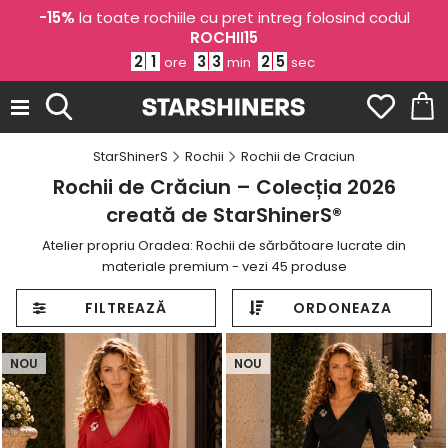
-15%
la toate rochiile cu pret intreg folosind codul
ROCHII15
2
1
3
3
2
3
ore
min
sec
StarShinerS
Rochii
Rochii de Craciun
Rochii de Crăciun – Colecția 2026
creată de StarShinerS®
Atelier propriu Oradea: Rochii de sărbătoare lucrate din
materiale premium - vezi 45 produse
FILTREAZĂ
ORDONEAZA
NOU
NOU