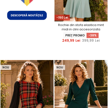
-150 Lei
Rochie din stofa elastica mint
midi in clini accesorizata
frontal cu fundite si pietre
PREȚ PROMO
-38%
strass - StarShinerS
249,99
Lei
399,99
Lei
NOU
NOU