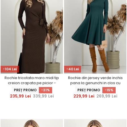
-104 Lei
-40 Lei
Rochie tricotata maro midi tip
Rochie din jersey verde inchis
creion crapata pe picior -
pana la genunchi in clos cu
StarShinerS
decolteu rotunjit
PREȚ PROMO
-31%
PREȚ PROMO
-15%
235,99
Lei
339,99
Lei
229,99
Lei
269,99
Lei