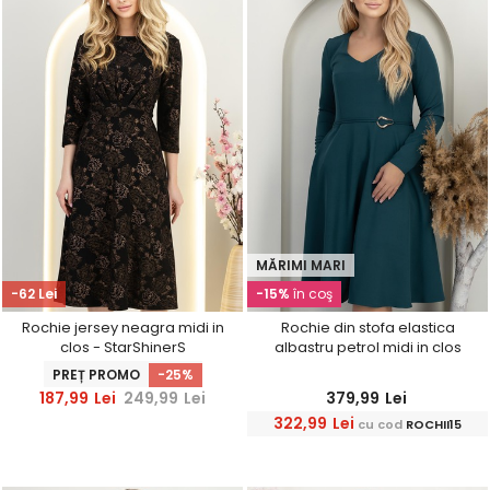
MĂRIMI MARI
-62 Lei
-15%
în coş
Rochie jersey neagra midi in
Rochie din stofa elastica
clos - StarShinerS
albastru petrol midi in clos
accesorizata cu inel auriu in
PREȚ PROMO
-25%
talie - StarShinerS
187,99
Lei
249,99
Lei
379,99
Lei
322,99
Lei
cu cod
ROCHII15