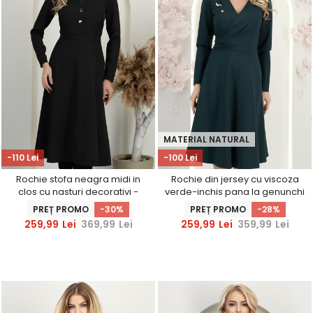
MATERIAL NATURAL
-110 Lei
-100 Lei
Rochie stofa neagra midi in
Rochie din jersey cu viscoza
clos cu nasturi decorativi -
verde-inchis pana la genunchi
StarShinerS
in clos cu brosa - StarShinerS
PREȚ PROMO
-30%
PREȚ PROMO
-28%
259,99
Lei
369,99
Lei
259,99
Lei
359,99
Lei