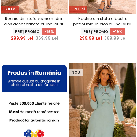
-70 Lei
-70 Lei
Rochie din stofa visinie midi in
Rochie din stofa albastru
clos accesorizata cu inel auriu
petrol midi in clos cu inel auriu
in talie - StarShinerS
in talie - StarShinerS
PREȚ PROMO
-19%
PREȚ PROMO
-19%
299,99
Lei
369,99
Lei
299,99
Lei
369,99
Lei
NOU