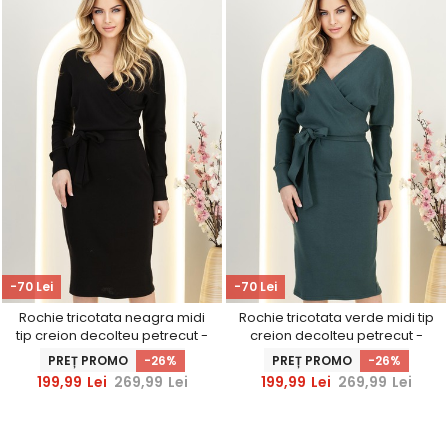
-70 Lei
-70 Lei
Rochie tricotata neagra midi
Rochie tricotata verde midi tip
tip creion decolteu petrecut -
creion decolteu petrecut -
StarShinerS
StarShinerS
PREȚ PROMO
-26%
PREȚ PROMO
-26%
199,99
Lei
269,99
Lei
199,99
Lei
269,99
Lei