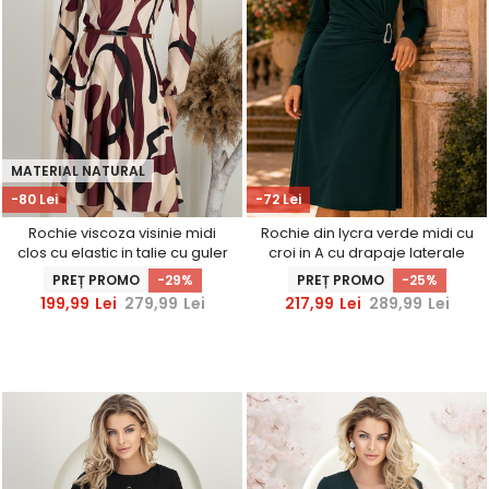
MATERIAL NATURAL
-80 Lei
-72 Lei
Rochie viscoza visinie midi
Rochie din lycra verde midi cu
clos cu elastic in talie cu guler
croi in A cu drapaje laterale
inalt - StarShinerS
PREȚ PROMO
-29%
PREȚ PROMO
-25%
199,99
Lei
279,99
Lei
217,99
Lei
289,99
Lei