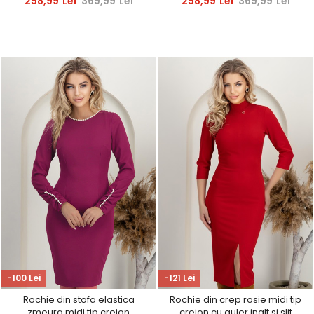
258,99
Lei
369,99
Lei
258,99
Lei
369,99
Lei
-100 Lei
-121 Lei
Rochie din stofa elastica
Rochie din crep rosie midi tip
zmeura midi tip creion
creion cu guler inalt si slit