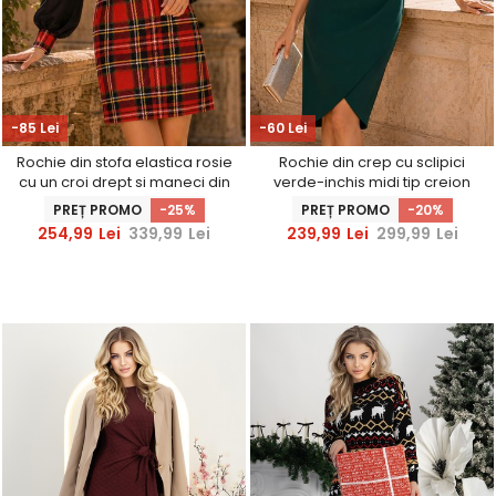
-85 Lei
-60 Lei
Rochie din stofa elastica rosie
Rochie din crep cu sclipici
cu un croi drept si maneci din
verde-inchis midi tip creion
voal- StarShinerS
accesorizata cu brosa si
PREȚ PROMO
-25%
PREȚ PROMO
-20%
decolteu petrecut -
254,99
Lei
339,99
Lei
239,99
Lei
299,99
Lei
StarShinerS