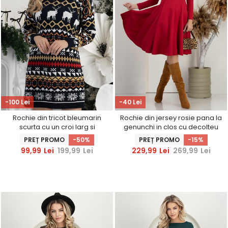
-100 Lei
-40 Lei
Rochie din tricot bleumarin
Rochie din jersey rosie pana la
scurta cu un croi larg si
genunchi in clos cu decolteu
imprimeu de Craciun
rotunjit
PREȚ PROMO
-50%
PREȚ PROMO
-15%
99,99
Lei
199,99
Lei
229,99
Lei
269,99
Lei