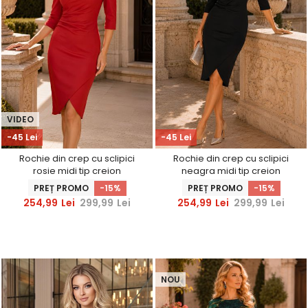
VIDEO
-45 Lei
-45 Lei
Rochie din crep cu sclipici
Rochie din crep cu sclipici
rosie midi tip creion
neagra midi tip creion
accesorizata cu brosa si
accesorizata cu brosa si
PREȚ PROMO
-15%
PREȚ PROMO
-15%
decolteu petrecut -
decolteu petrecut -
254,99
Lei
299,99
Lei
254,99
Lei
299,99
Lei
StarShinerS
StarShinerS
NOU