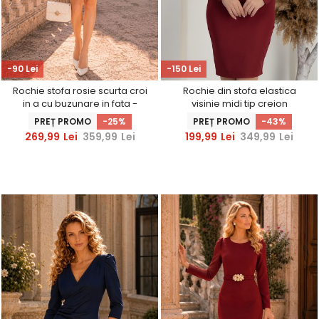
-90 Lei
-150 Lei
Rochie stofa rosie scurta croi
Rochie din stofa elastica
in a cu buzunare in fata -
visinie midi tip creion
StarShinerS
accesorizata cu perle -
PREȚ PROMO
-25%
PREȚ PROMO
-43%
StarShinerS
269,99
Lei
359,99
Lei
199,99
Lei
349,99
Lei