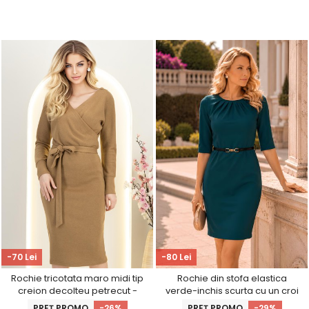
-70 Lei
-80 Lei
Rochie tricotata maro midi tip
Rochie din stofa elastica
creion decolteu petrecut -
verde-inchis scurta cu un croi
StarShinerS
drept si accesoriu tip curea -
PREȚ PROMO
-26%
PREȚ PROMO
-29%