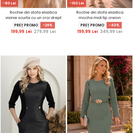
-80 Lei
-150 Lei
Rochie din stofa elastica
Rochie din stofa elastica
visinie scurta cu un croi drept
mocha midi tip creion
si accesoriu tip curea -
accesorizata cu perle -
PREȚ PROMO
-29%
PREȚ PROMO
-43%
StarShinerS
StarShinerS
199,99
Lei
279,99
Lei
199,99
Lei
349,99
Lei