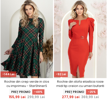
-144 Lei
-92 Lei
Rochie din crep verde in clos
Rochie din stofa elastica rosie
cu imprimeu - StarShinerS
midi tip creion cu umeri bufanti
si slit frontal - StarShinerS
PREȚ PROMO
-48%
PREȚ PROMO
-25%
155,99
Lei
299,99
Lei
277,99
Lei
369,99
Lei