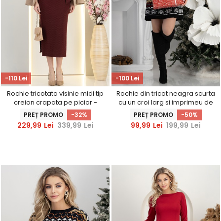
-110 Lei
-100 Lei
Rochie tricotata visinie midi tip
Rochie din tricot neagra scurta
creion crapata pe picior -
cu un croi larg si imprimeu de
StarShinerS
Craciun
PREȚ PROMO
-32%
PREȚ PROMO
-50%
229,99
Lei
339,99
Lei
99,99
Lei
199,99
Lei