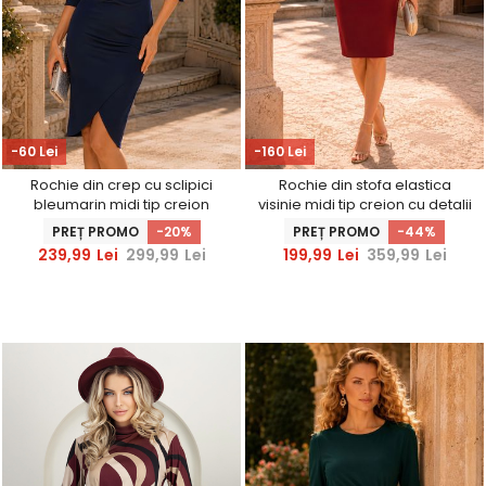
-60 Lei
-160 Lei
Rochie din crep cu sclipici
Rochie din stofa elastica
bleumarin midi tip creion
visinie midi tip creion cu detalii
accesorizata cu brosa si
impletite la umeri si curea -
PREȚ PROMO
-20%
PREȚ PROMO
-44%
decolteu petrecut -
StarShinerS
239,99
Lei
299,99
Lei
199,99
Lei
359,99
Lei
StarShinerS