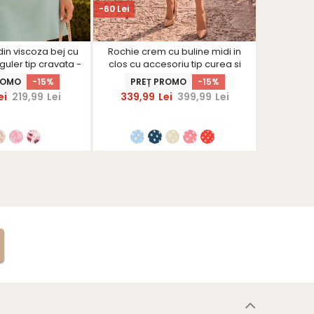
-60 Lei
-34 Lei
in viscoza bej cu
Rochie crem cu buline midi in
Blugi bej 
 guler tip cravata -
clos cu accesoriu tip curea si
cu ac
rShinerS
buzunare - StarShinerS
ROMO
-15%
PREȚ PROMO
-15%
PRE
ei
219,99
Lei
339,99
Lei
399,99
Lei
195,9