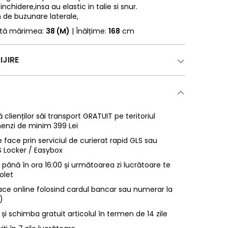
nchidere,insa au elastic in talie si snur.
n de buzunare laterale,
rtă mărimea:
38 (M)
| Înălțime:
168
cm
IJIRE
 clienților săi transport GRATUIT pe teritoriul
enzi de minim 399 Lei
 face prin serviciul de curierat rapid GLS sau
LS Locker / Easybox
ână în ora 16:00 și următoarea zi lucrătoare te
olet
ace online folosind cardul bancar sau numerar la
)
 și schimba gratuit articolul în termen de 14 zile