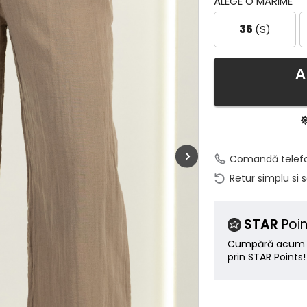
ALEGE O MĂRIME
36
(S)
A
Comandă telef
Retur simplu si 
STAR
Poin
Cumpără acum ș
prin STAR Points!