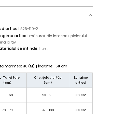
od articol
: S26-119-2
ungime articol
: măsurat din interiorul piciorului
nă la tiv
terialul se întinde
: 1 cm
rtă mărimea:
38 (M)
| Înălțime:
168
cm
c. Taliei tale
Circ. Şoldului tău
Lungime
(cm)
(cm)
articol
65 - 69
93 - 96
102 cm
70 - 73
97 - 100
103 cm