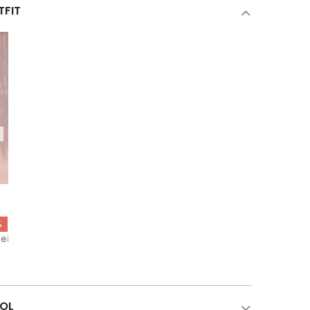
TFIT
%
Lei
COL