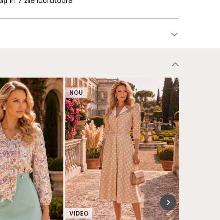
uiți în 7 zile lucrătoare
NOU
NOU
VIDEO