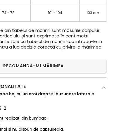
74 - 78
101 - 104
103 cm
e din tabelul de mărimi sunt măsurile corpului
rticolului și sunt exprimate în centimetri.
ile tale cu tabelul de mărimi sau introdu-le în
ntru a lua decizia corectă cu privire la mărimea
RECOMANDĂ-MI MĂRIMEA
IONALITATE
ac bej cu un croi drept si buzunare laterale
19-2
nt realizati din bumbac.
.
lungi si nu dispun de captuseala.