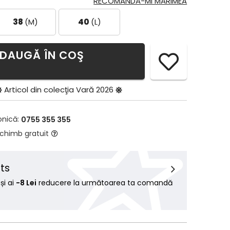
RECOMANDĂ-MI MĂRIMEA
38
(M)
40
(L)
DAUGĂ ÎN COŞ
Articol din colecţia
Vară 2026
onică:
0755 355 355
schimb gratuit
ts
i ai
-8 Lei
reducere la următoarea ta comandă