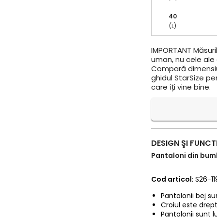
40
(L)
IMPORTANT
Măsuril
uman, nu cele ale a
Compară dimensiun
ghidul StarSize pe
care îți vine bine.
DESIGN ŞI FUNCT
Pantaloni din bumb
Cod articol
: S26-1
Pantalonii bej su
Croiul este drept
Pantalonii sunt 