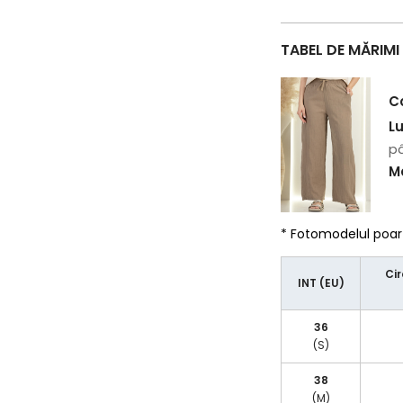
TABEL DE MĂRIMI
C
L
pâ
Ma
* Fotomodelul poa
Cir
INT (EU)
36
(S)
38
(M)