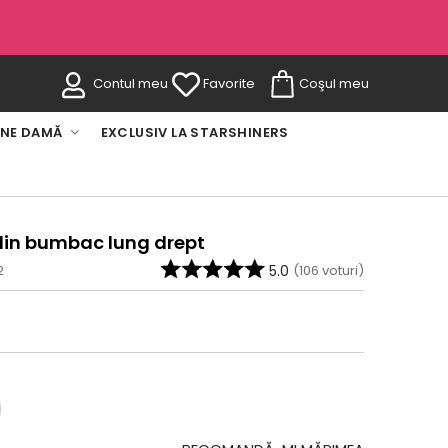
Contul meu
Favorite
Coşul meu
INE DAMĂ
EXCLUSIV LA STARSHINERS
 din bumbac lung drept
2
5.0
(
106
voturi)