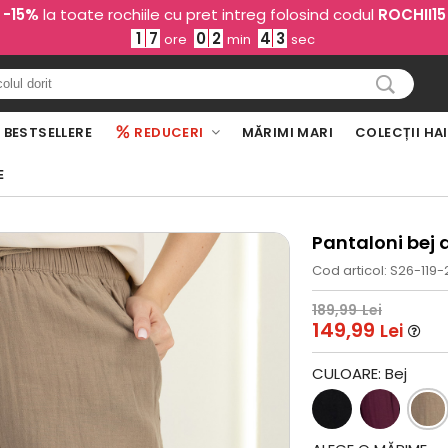
-15%
la toate rochiile cu pret intreg folosind codul
ROCHII15
1
7
0
2
4
1
ore
min
sec
BESTSELLERE
REDUCERI
MĂRIMI MARI
COLECȚII HA
E
Pantaloni bej
Cod articol: S26-119-
189,99
Lei
149,99
Lei
CULOARE:
Bej