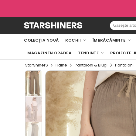
COLECŢIA NOUĂ
ROCHII
ÎMBRĂCĂMINTE
MAGAZIN ÎN ORADEA
TENDINȚE
PROIECTE U
StarShinerS
Haine
Pantaloni & Blugi
Pantaloni