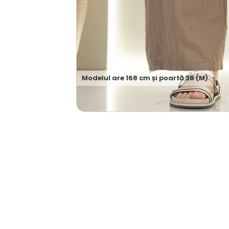
Modelul are
168
cm și poartă
38 (M)