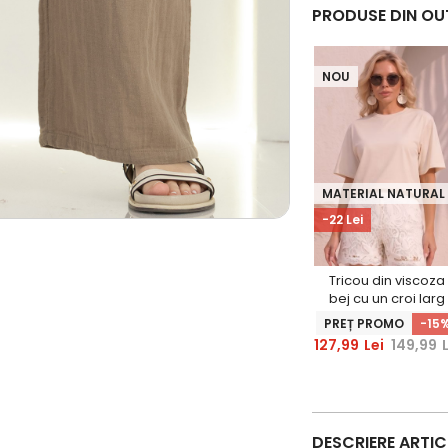
PRODUSE DIN OU
NOU
MATERIAL NATURAL
-22 Lei
Tricou din viscoza
bej cu un croi larg
si decolteu rotunjit
PREȚ PROMO
-15
127,99
Lei
149,99
DESCRIERE ARTI