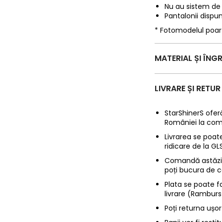
Nu au sistem de i
Pantalonii dispu
* Fotomodelul poa
MATERIAL ȘI ÎNGR
LIVRARE ȘI RETUR
StarShinerS oferă
României la com
Livrarea se poate
ridicare de la G
Comandă astăzi p
poți bucura de c
Plata se poate f
livrare (Ramburs
Poți returna ușor