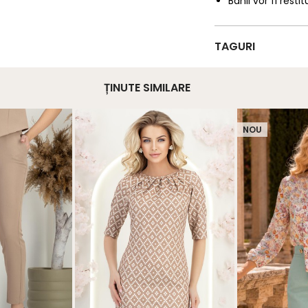
Banii vor fi restit
TAGURI
ȚINUTE SIMILARE
NOU