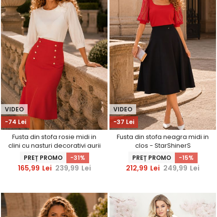
VIDEO
VIDEO
-74 Lei
-37 Lei
Fusta din stofa rosie midi in
Fusta din stofa neagra midi in
clini cu nasturi decorativi aurii
clos - StarShinerS
- StarShinerS
PREȚ PROMO
-31%
PREȚ PROMO
-15%
165,99
Lei
239,99
Lei
212,99
Lei
249,99
Lei