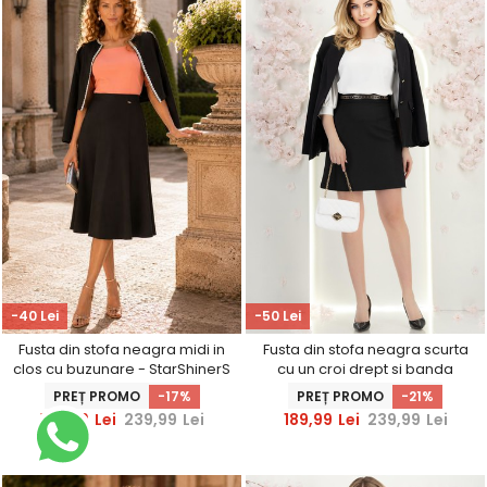
-40 Lei
-50 Lei
Fusta din stofa neagra midi in
Fusta din stofa neagra scurta
clos cu buzunare - StarShinerS
cu un croi drept si banda
decorativa - StarShinerS
PREȚ PROMO
-17%
PREȚ PROMO
-21%
199,99
Lei
239,99
Lei
189,99
Lei
239,99
Lei