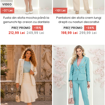
VIDEO
-37 Lei
-101 Lei
Fusta din stofa mocha până la
Pantaloni din stofa crem lungi
genunchi tip creion cu dantela
drepti cu nasturi decorativi
in talie- StarShinerS
aurii- StarShinerS
PREȚ PROMO
-15%
PREȚ PROMO
-34%
212,99
Lei
249,99
Lei
198,99
Lei
299,99
Lei