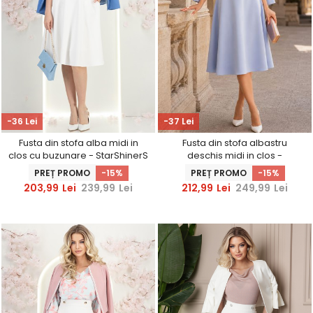
-36 Lei
-37 Lei
Fusta din stofa alba midi in
Fusta din stofa albastru
clos cu buzunare - StarShinerS
deschis midi in clos -
StarShinerS
PREȚ PROMO
-15%
PREȚ PROMO
-15%
203,99
Lei
239,99
Lei
212,99
Lei
249,99
Lei