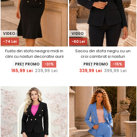
VIDEO
VIDEO
-74 Lei
-60 Lei
Fusta din stofa neagra midi in
Sacou din stofa negru cu un
clini cu nasturi decorativi aurii
croi cambrat si nasturi
- StarShinerS
decorativi aurii- StarShinerS
PREȚ PROMO
-31%
PREȚ PROMO
-15%
165,99
Lei
239,99
Lei
339,99
Lei
399,99
Lei