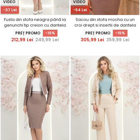
VIDEO
VIDEO
-37 Lei
-54 Lei
Fusta din stofa neagra până la
Sacou din stofa mocha cu un
genunchi tip creion cu dantela
croi drept si insertii de dantela
in talie- StarShinerS
- StarShinerS
PREȚ PROMO
-15%
PREȚ PROMO
-15%
212,99
Lei
249,99
Lei
305,99
Lei
359,99
Lei