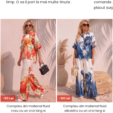
comanda . De asemenea am ramas
poza ,iar m
placut surpinsa de dantela pe care ati
place ca la
folosit-o. Se vede ca e atent lucrata. Abia
deosebite
astept sa o port !
-90 Lei
-90 Lei
Compleu din material fluid
Compleu din material fluid
rosu cu un croi larg si
albastru cu un croi larg si