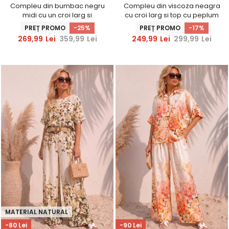
Compleu din bumbac negru
Compleu din viscoza neagra
midi cu un croi larg si
cu croi larg si top cu peplum
imprimeu floral
PREȚ PROMO
-25%
PREȚ PROMO
-17%
269,99
Lei
359,99
Lei
249,99
Lei
299,99
Lei
MATERIAL NATURAL
-80 Lei
-90 Lei