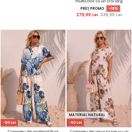
multicolor cu un croi larg
PREȚ PROMO
-18%
279,99
Lei
339,99
Lei
MATERIAL NATURAL
-90 Lei
-60 Lei
Compleu din material fluid
Compleu din viscoza bej cu un