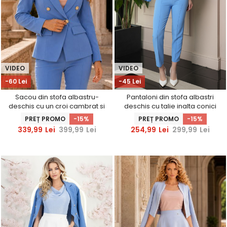
VIDEO
VIDEO
-60 Lei
-45 Lei
Sacou din stofa albastru-
Pantaloni din stofa albastri
deschis cu un croi cambrat si
deschis cu talie inalta conici
nasturi decorativi aurii-
cu buzunare false -
PREȚ PROMO
-15%
PREȚ PROMO
-15%
StarShinerS
StarShinerS
339,99
Lei
399,99
Lei
254,99
Lei
299,99
Lei