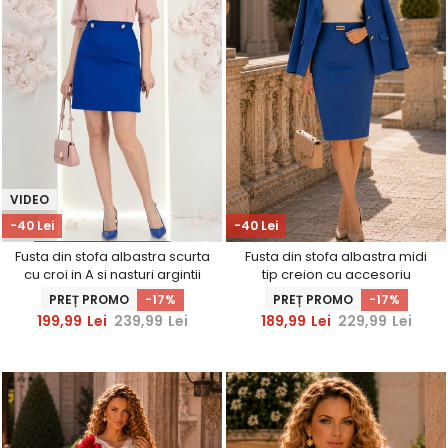
VIDEO
-40 Lei
-40 Lei
Fusta din stofa albastra scurta
Fusta din stofa albastra midi
cu croi in A si nasturi argintii
tip creion cu accesoriu
decorativi - StarShinerS
metalic - StarShinerS
PREȚ PROMO
-17%
PREȚ PROMO
-17%
199,99
Lei
239,99
Lei
189,99
Lei
229,99
Lei