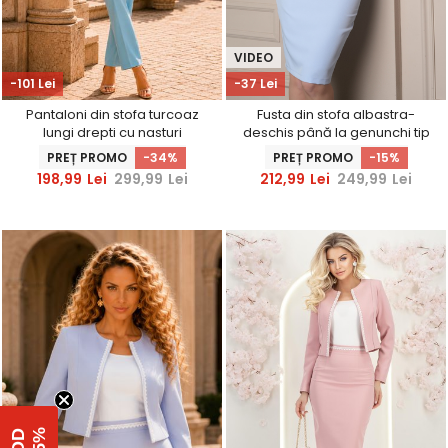
VIDEO
-101 Lei
-37 Lei
Pantaloni din stofa turcoaz
Fusta din stofa albastra-
lungi drepti cu nasturi
deschis până la genunchi tip
decorativi aurii- StarShinerS
creion cu dantela in talie-
PREȚ PROMO
-34%
PREȚ PROMO
-15%
StarShinerS
198,99
Lei
299,99
Lei
212,99
Lei
249,99
Lei