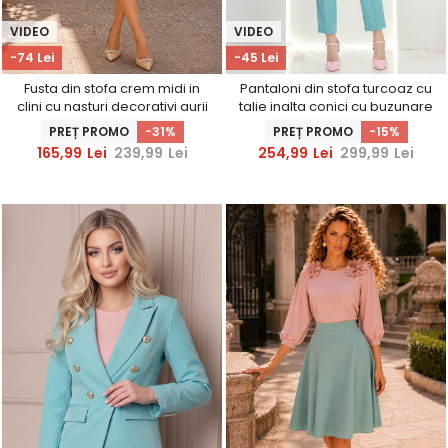
VIDEO
VIDEO
-74 Lei
-45 Lei
Fusta din stofa crem midi in
Pantaloni din stofa turcoaz cu
clini cu nasturi decorativi aurii
talie inalta conici cu buzunare
- StarShinerS
false - StarShinerS
PREȚ PROMO
-31%
PREȚ PROMO
-15%
165,99
Lei
239,99
Lei
254,99
Lei
299,99
Lei