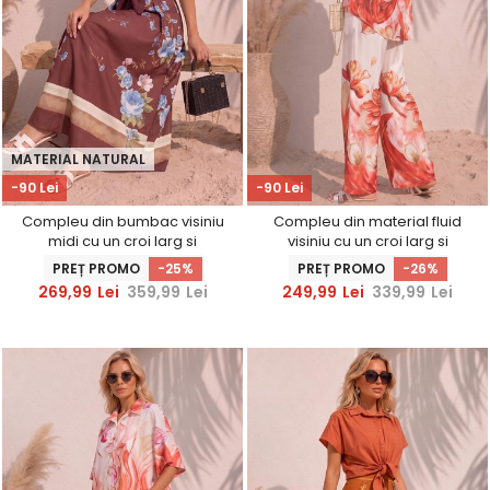
MATERIAL NATURAL
-90 Lei
-90 Lei
Compleu din bumbac visiniu
Compleu din material fluid
midi cu un croi larg si
visiniu cu un croi larg si
imprimeu floral
imprimeu floral
PREȚ PROMO
-25%
PREȚ PROMO
-26%
269,99
Lei
359,99
Lei
249,99
Lei
339,99
Lei