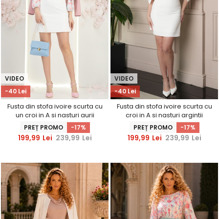
VIDEO
VIDEO
-40 Lei
-40 Lei
Fusta din stofa ivoire scurta cu
Fusta din stofa ivoire scurta cu
un croi in A si nasturi aurii
croi in A si nasturi argintii
decorativi - StarShinerS
decorativi - StarShinerS
PREȚ PROMO
-17%
PREȚ PROMO
-17%
199,99
Lei
239,99
Lei
199,99
Lei
239,99
Lei