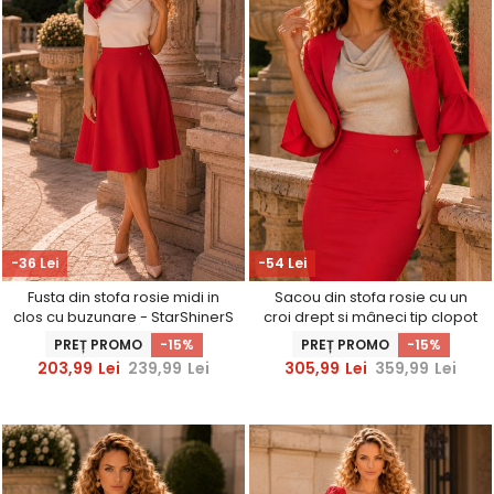
-36 Lei
-54 Lei
Fusta din stofa rosie midi in
Sacou din stofa rosie cu un
clos cu buzunare - StarShinerS
croi drept si mâneci tip clopot
- StarShinerS
PREȚ PROMO
-15%
PREȚ PROMO
-15%
203,99
Lei
239,99
Lei
305,99
Lei
359,99
Lei