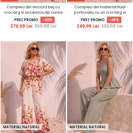
Compleu din viscoza bej cu
Compleu din material fluid
croi larg si accesoriu tip curea
portocaliu cu un croi larg si
imprimeu floral
PREȚ PROMO
-22%
PREȚ PROMO
-26%
279,99
Lei
359,99
Lei
249,99
Lei
339,99
Lei
MATERIAL NATURAL
MATERIAL NATURAL