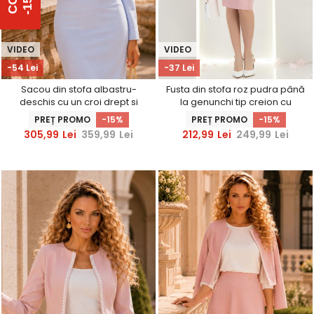
%
C
O
D
-
1
5
VIDEO
VIDEO
-54 Lei
-37 Lei
Sacou din stofa albastru-
Fusta din stofa roz pudra până
deschis cu un croi drept si
la genunchi tip creion cu
insertii de dantela -
dantela in talie- StarShinerS
PREȚ PROMO
-15%
PREȚ PROMO
-15%
StarShinerS
305,99
Lei
359,99
Lei
212,99
Lei
249,99
Lei