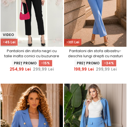
VIDEO
-45 Lei
-101 Lei
Pantaloni din stofa negri cu
Pantaloni din stofa albastru-
talie inalta conici cu buzunare
deschis lungi drepti cu nasturi
false - StarShinerS
decorativi aurii- StarShine
PREȚ PROMO
-15%
PREȚ PROMO
-34%
254,99
Lei
299,99
Lei
198,99
Lei
299,99
Lei