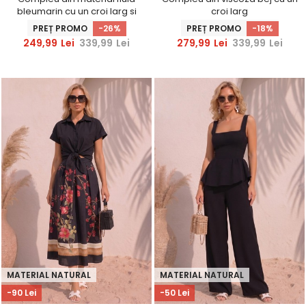
bleumarin cu un croi larg si
croi larg
imprimeu floral
PREȚ PROMO
-26%
PREȚ PROMO
-18%
249,99
Lei
339,99
Lei
279,99
Lei
339,99
Lei
MATERIAL NATURAL
MATERIAL NATURAL
-90 Lei
-50 Lei