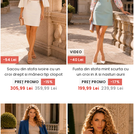
VIDEO
-54 Lei
-40 Lei
Sacou din stofa ivoire cu un
Fusta din stofa mint scurta cu
croi drept si mâneci tip clopot
un croi in A si nasturi aurii
- StarShinerS
decorativi - StarShinerS
PREȚ PROMO
-15%
PREȚ PROMO
-17%
305,99
Lei
359,99
Lei
199,99
Lei
239,99
Lei