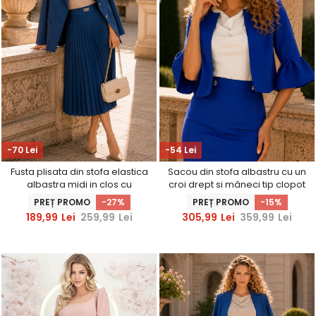
-70 Lei
-54 Lei
Fusta plisata din stofa elastica
Sacou din stofa albastru cu un
albastra midi in clos cu
croi drept si mâneci tip clopot
accesoriu metalic in talie -
- StarShinerS
PREȚ PROMO
-27%
PREȚ PROMO
-15%
StarShinerS
189,99
Lei
259,99
Lei
305,99
Lei
359,99
Lei