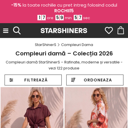
-15%
la toate rochiile cu pret intreg folosind codul
ROCHII15
1
7
5
9
5
3
ore
min
sec
StarShinerS
Compleuri Dama
Compleuri damă – Colecția 2026
Compleuri damă StarShinerS – Rafinate, moderne și versatile -
vezi 122 produse
FILTREAZĂ
ORDONEAZA