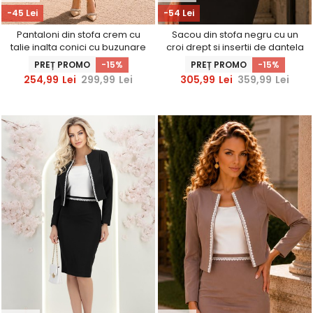
-45 Lei
-54 Lei
Pantaloni din stofa crem cu
Sacou din stofa negru cu un
talie inalta conici cu buzunare
croi drept si insertii de dantela
false - StarShinerS
- StarShinerS
PREȚ PROMO
-15%
PREȚ PROMO
-15%
254,99
Lei
299,99
Lei
305,99
Lei
359,99
Lei