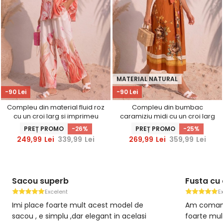
MATERIAL NATURAL
-90 Lei
-90 Lei
Compleu din material fluid roz
Compleu din bumbac
cu un croi larg si imprimeu
caramiziu midi cu un croi larg
floral
si imprimeu floral
PREȚ PROMO
-26%
PREȚ PROMO
-25%
249,99
Lei
339,99
Lei
269,99
Lei
359,99
Lei
Fusta cu dantela deosebita
Fusta ve
Excelent
E
Am comandat aceasta fusta si am fost
Am fusta a
foarte multumita ca a ajuns repede
pe verde-li