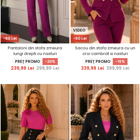
VIDEO
-60 Lei
-60 Lei
Pantaloni din stofa zmeura
Sacou din stofa zmeura cu un
lungi drepti cu nasturi
croi cambrat si nasturi
decorativi aurii- StarShinerS
decorativi aurii- StarShinerS
PREȚ PROMO
-20%
PREȚ PROMO
-15%
239,99
Lei
299,99
Lei
339,99
Lei
399,99
Lei