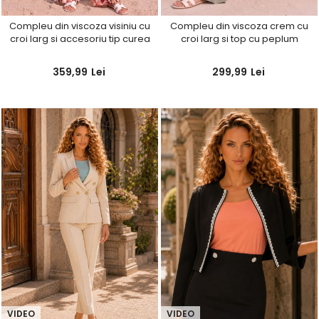
Compleu din viscoza visiniu cu
Compleu din viscoza crem cu
croi larg si accesoriu tip curea
croi larg si top cu peplum
359,99
Lei
299,99
Lei
VIDEO
VIDEO