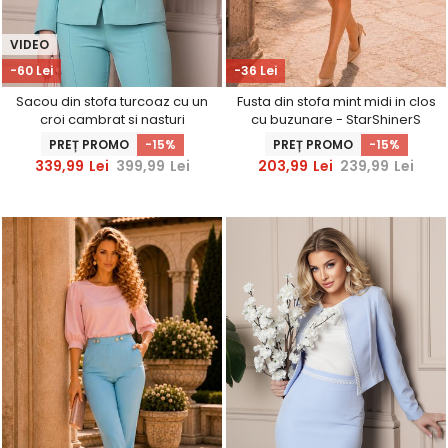
VIDEO
-60 Lei
-36 Lei
Sacou din stofa turcoaz cu un
Fusta din stofa mint midi in clos
croi cambrat si nasturi
cu buzunare - StarShinerS
decorativi aurii- StarShinerS
PREȚ PROMO
-15%
PREȚ PROMO
-15%
339,99
Lei
399,99
Lei
203,99
Lei
239,99
Lei