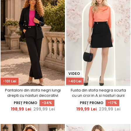
VIDEO
-101 Lei
-40 Lei
Pantaloni din stofa negri lungi
Fusta din stofa neagra scurta
drepti cu nasturi decorativi
cu un croi in A si nasturi aurii
aurii- StarShinerS
decorativi - StarShinerS
PREȚ PROMO
-34%
PREȚ PROMO
-17%
198,99
Lei
299,99
Lei
199,99
Lei
239,99
Lei