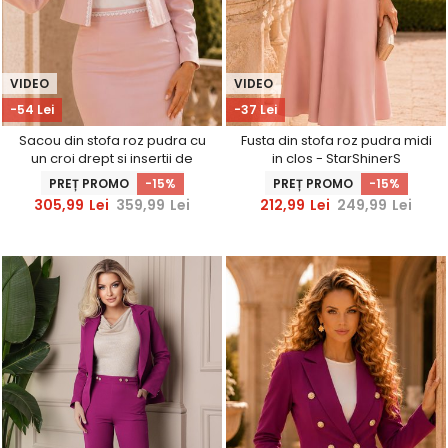
VIDEO
VIDEO
-54 Lei
-37 Lei
Sacou din stofa roz pudra cu
Fusta din stofa roz pudra midi
un croi drept si insertii de
in clos - StarShinerS
dantela - StarShinerS
PREȚ PROMO
-15%
PREȚ PROMO
-15%
305,99
Lei
359,99
Lei
212,99
Lei
249,99
Lei