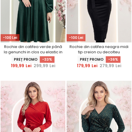
-100 Lei
-100 Lei
Rochie din catifea verde până
Rochie din catifea neagra midi
la genunchi in clos cu elastic in
tip creion cu decolteu
talie - StarShinerS
petrecut - StarShinerS
PREȚ PROMO
-33%
PREȚ PROMO
-36%
199,99
Lei
299,99
Lei
179,99
Lei
279,99
Lei