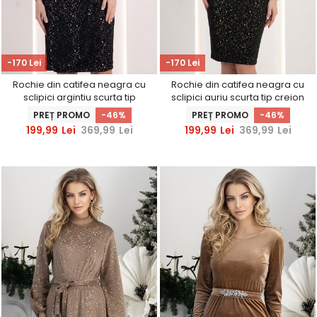
-170 Lei
-170 Lei
Rochie din catifea neagra cu
Rochie din catifea neagra cu
sclipici argintiu scurta tip
sclipici auriu scurta tip creion
creion cu decolteu petrecut -
cu decolteu petrecut -
PREȚ PROMO
-46%
PREȚ PROMO
-46%
StarShinerS
StarShinerS
199,99
Lei
369,99
Lei
199,99
Lei
369,99
Lei