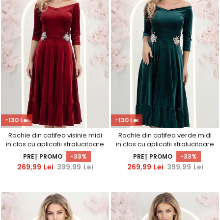
-130 Lei
-130 Lei
Rochie din catifea visinie midi
Rochie din catifea verde midi
in clos cu aplicatii stralucitoare
in clos cu aplicatii stralucitoare
laterale- StarShinerS
laterale- StarShinerS
PREȚ PROMO
-33%
PREȚ PROMO
-33%
269,99
Lei
399,99
Lei
269,99
Lei
399,99
Lei