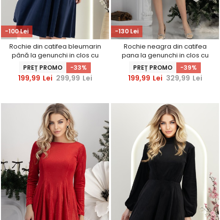
-100 Lei
-130 Lei
Rochie din catifea bleumarin
Rochie neagra din catifea
până la genunchi in clos cu
pana la genunchi in clos cu
elastic in talie - StarShinerS
elastic in talie si cordon
PREȚ PROMO
-33%
PREȚ PROMO
-39%
detasabil StarShinerS
199,99
Lei
299,99
Lei
199,99
Lei
329,99
Lei