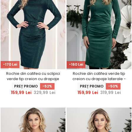
-170 Lei
-160 Lei
Rochie din catifea cu sclipici
Rochie din catifea verde tip
verde tip creion cu drapaje
creion cu drapaje laterale -
laterale - StarShinerS
StarShinerS
PREȚ PROMO
-52%
PREȚ PROMO
-50%
159,99
Lei
329,99
Lei
159,99
Lei
319,99
Lei