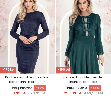
-170 Lei
-150 Lei
Rochie din catifea cu sclipici
Rochie din catifea verde-
bleumarin tip creion cu
inchis midi in clos
drapaje laterale - StarShinerS
accesorizata cu fundite si
PREȚ PROMO
-52%
PREȚ PROMO
-33%
pietre strass frontal
159,99
Lei
329,99
Lei
299,99
Lei
449,99
Lei