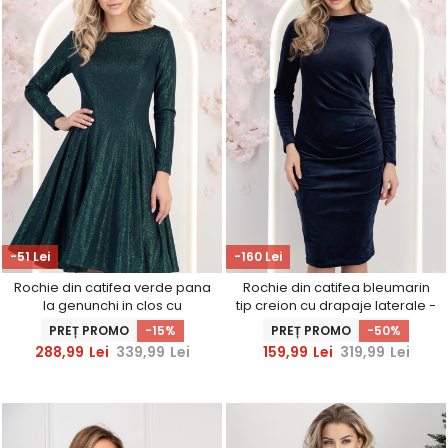
-51 Lei
-160 Lei
Rochie din catifea verde pana
Rochie din catifea bleumarin
la genunchi in clos cu
tip creion cu drapaje laterale -
decolteu rotunjit - StarShinerS
StarShinerS
PREȚ PROMO
-15%
PREȚ PROMO
-50%
288,99
Lei
339,99
Lei
159,99
Lei
319,99
Lei