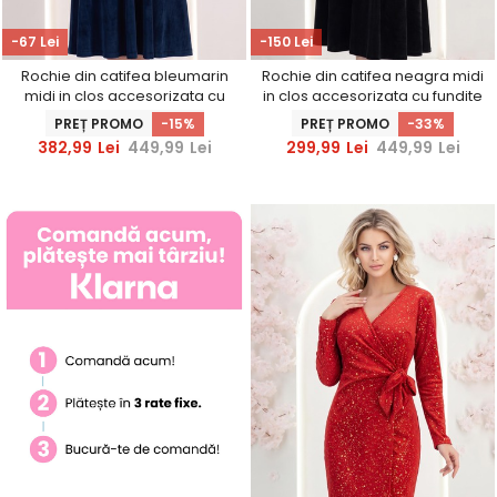
-67 Lei
-150 Lei
Rochie din catifea bleumarin
Rochie din catifea neagra midi
midi in clos accesorizata cu
in clos accesorizata cu fundite
fundite si pietre strass frontal
si pietre strass frontal
PREȚ PROMO
-15%
PREȚ PROMO
-33%
382,99
Lei
449,99
Lei
299,99
Lei
449,99
Lei