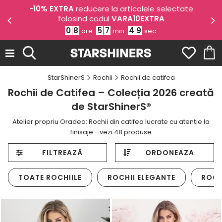
e
-15%
la toate rochiile cu pret intreg folosind codul
ROCHII15
0
8
5
7
4
6
ore
min
sec
StarShinerS
Rochii
Rochii de catifea
Rochii de Catifea – Colecția 2026 creată
de StarShinerS®
Atelier propriu Oradea: Rochii din catifea lucrate cu atenție la
finisaje - vezi 48 produse
FILTREAZĂ
ORDONEAZA
TOATE ROCHIILE
ROCHII ELEGANTE
ROCH