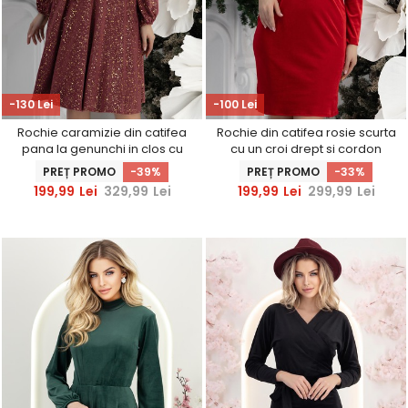
-130 Lei
-100 Lei
Rochie caramizie din catifea
Rochie din catifea rosie scurta
pana la genunchi in clos cu
cu un croi drept si cordon
elastic in talie si cordon
detasabil cu aplicatii strass -
PREȚ PROMO
-39%
PREȚ PROMO
-33%
detasabil StarShinerS
StarShinerS
199,99
Lei
329,99
Lei
199,99
Lei
299,99
Lei