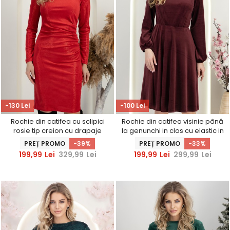
-130 Lei
-100 Lei
Rochie din catifea cu sclipici
Rochie din catifea visinie până
rosie tip creion cu drapaje
la genunchi in clos cu elastic in
laterale - StarShinerS
talie - StarShinerS
PREȚ PROMO
-39%
PREȚ PROMO
-33%
199,99
Lei
329,99
Lei
199,99
Lei
299,99
Lei