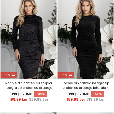
-130 Lei
-160 Lei
Rochie din catifea cu sclipici
Rochie din catifea neagra tip
neagra tip creion cu drapaje
creion cu drapaje laterale -
laterale - StarShinerS
StarShinerS
PREȚ PROMO
-39%
PREȚ PROMO
-50%
199,99
Lei
329,99
Lei
159,99
Lei
319,99
Lei