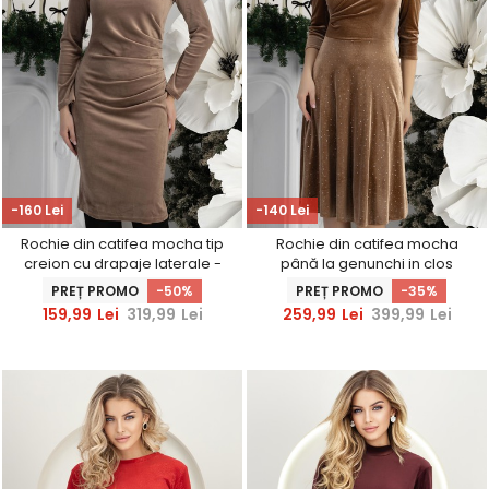
-160 Lei
-140 Lei
Rochie din catifea mocha tip
Rochie din catifea mocha
creion cu drapaje laterale -
până la genunchi in clos
StarShinerS
accesorizata cu brosa florala
PREȚ PROMO
-50%
PREȚ PROMO
-35%
- StarShinerS
159,99
Lei
319,99
Lei
259,99
Lei
399,99
Lei