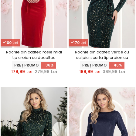
-100 Lei
-170 Lei
Rochie din catifea rosie midi
Rochie din catifea verde cu
tip creion cu decolteu
sclipici scurta tip creion cu
petrecut - StarShinerS
decolteu petrecut -
PREȚ PROMO
-36%
PREȚ PROMO
-46%
StarShinerS
179,99
Lei
279,99
Lei
199,99
Lei
369,99
Lei