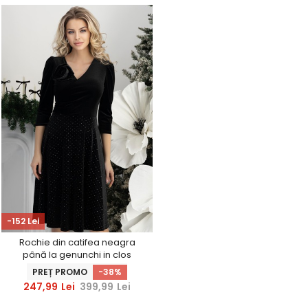
-152 Lei
Rochie din catifea neagra
până la genunchi in clos
accesorizata cu brosa florala
PREȚ PROMO
-38%
- StarShinerS
247,99
Lei
399,99
Lei