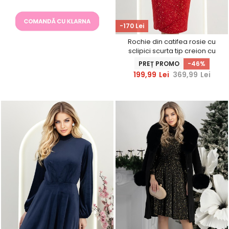
-170 Lei
Rochie din catifea rosie cu
sclipici scurta tip creion cu
decolteu petrecut -
PREȚ PROMO
-46%
StarShinerS
199,99
Lei
369,99
Lei