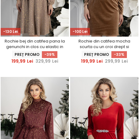
-130 Lei
-100 Lei
Rochie bej din catifea pana la
Rochie din catifea mocha
genunchi in clos cu elastic in
scurta cu un croi drept si
talie si cordon detasabil
cordon detasabil cu aplicatii
PREȚ PROMO
-39%
PREȚ PROMO
-33%
StarShinerS
strass - StarShinerS
199,99
Lei
329,99
Lei
199,99
Lei
299,99
Lei