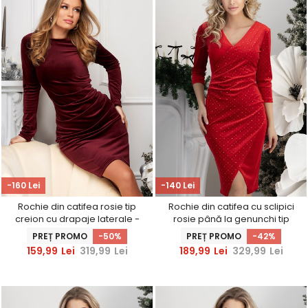
-160 Lei
-140 Lei
Rochie din catifea rosie tip
Rochie din catifea cu sclipici
creion cu drapaje laterale -
rosie până la genunchi tip
StarShinerS
creion cu maneci trei-sferturi -
PREȚ PROMO
-50%
PREȚ PROMO
-42%
StarShinerS
159,99
Lei
319,99
Lei
189,99
Lei
329,99
Lei