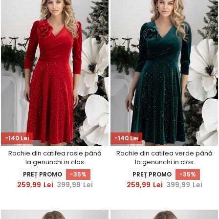
-140 Lei
-140 Lei
Rochie din catifea rosie până
Rochie din catifea verde până
la genunchi in clos
la genunchi in clos
accesorizata cu brosa florala
accesorizata cu brosa florala
PREȚ PROMO
-35%
PREȚ PROMO
-35%
- StarShinerS
- StarShinerS
259,99
Lei
399,99
Lei
259,99
Lei
399,99
Lei