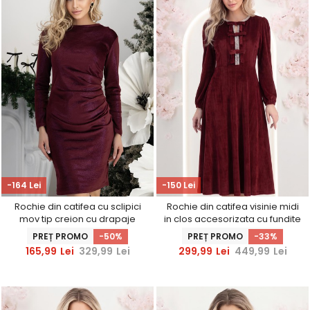
-164 Lei
-150 Lei
Rochie din catifea cu sclipici
Rochie din catifea visinie midi
mov tip creion cu drapaje
in clos accesorizata cu fundite
laterale - StarShinerS
si pietre strass frontal
PREȚ PROMO
-50%
PREȚ PROMO
-33%
165,99
Lei
329,99
Lei
299,99
Lei
449,99
Lei