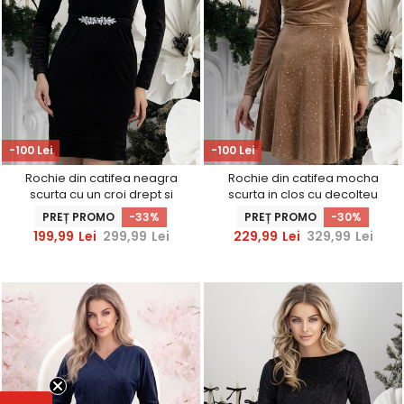
-100 Lei
-100 Lei
Rochie din catifea neagra
Rochie din catifea mocha
scurta cu un croi drept si
scurta in clos cu decolteu
cordon detasabil cu aplicatii
petrecut si sclipici-
PREȚ PROMO
-33%
PREȚ PROMO
-30%
strass - StarShinerS
StarShinerS
199,99
Lei
299,99
Lei
229,99
Lei
329,99
Lei