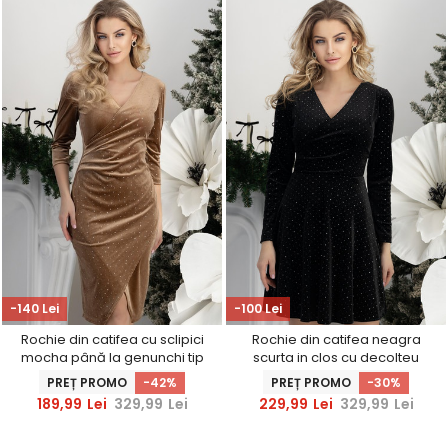
-140 Lei
-100 Lei
Rochie din catifea cu sclipici
Rochie din catifea neagra
mocha până la genunchi tip
scurta in clos cu decolteu
creion cu maneci trei-sferturi -
petrecut si sclipici-
PREȚ PROMO
-42%
PREȚ PROMO
-30%
StarShinerS
StarShinerS
189,99
Lei
329,99
Lei
229,99
Lei
329,99
Lei