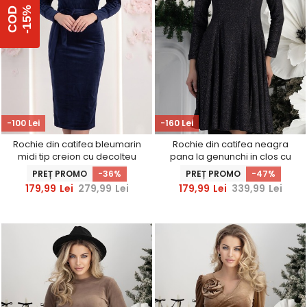
%
C
O
D
-
1
5
-100 Lei
-160 Lei
Rochie din catifea bleumarin
Rochie din catifea neagra
midi tip creion cu decolteu
pana la genunchi in clos cu
petrecut - StarShinerS
decolteu rotunjit - StarShinerS
PREȚ PROMO
-36%
PREȚ PROMO
-47%
179,99
Lei
279,99
Lei
179,99
Lei
339,99
Lei