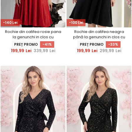
-140 Lei
-100 Lei
Rochie din catifea rosie pana
Rochie din catifea neagra
la genunchi in clos cu
până la genunchi in clos cu
decolteu rotunjit - StarShinerS
elastic in talie - StarShinerS
PREȚ PROMO
-41%
PREȚ PROMO
-33%
199,99
Lei
339,99
Lei
199,99
Lei
299,99
Lei