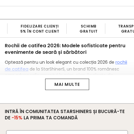
TRANSPORT
BRAND
PRODU
T
GRATUIT
100% ROMANESC
PROP
Rochii de catifea 2026: Modele sofisticate pentru
evenimente de seară și sărbători
rochii
Optează pentru un look elegant cu colecția 2026 de
de catifea
de la StarShinerS, un brand 100% românesc
care aduce rafinamentul în prim-plan. Realizate din
midi
catifea moale și plăcută, rochiile scurte,
sau lungi
MAI MULTE
sunt potrivite pentru sărbători, petreceri sau ocazii speciale
din sezonul rece.
Rochii de Catifea
2026 – Stil de Sezon pentru Sărbători și
INTRĂ ÎN COMUNITATEA STARSHINERS ȘI BUCURĂ-TE
Evenimente
Colecția 2026 oferă rochii de catifea fabricate în România,
DE
-15%
LA PRIMA TA COMANDĂ
cu croieli care adaugă un plus de eleganță oricărei ținute.
scurte
De la modele
cu mâneci lungi, la variante midi cu