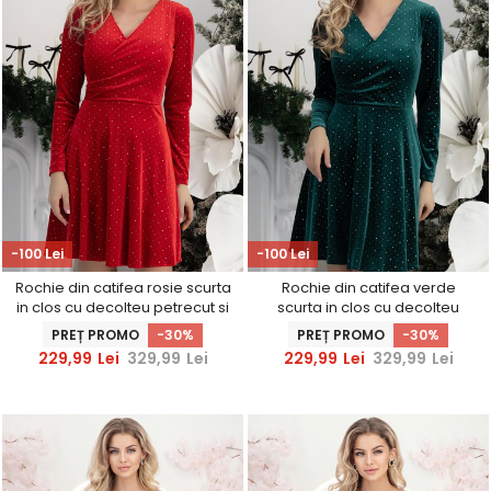
-100 Lei
-100 Lei
Rochie din catifea rosie scurta
Rochie din catifea verde
in clos cu decolteu petrecut si
scurta in clos cu decolteu
sclipici- StarShinerS
petrecut si sclipici-
PREȚ PROMO
-30%
PREȚ PROMO
-30%
StarShinerS
229,99
Lei
329,99
Lei
229,99
Lei
329,99
Lei