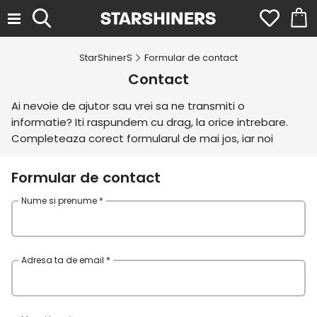
StarShinerS
Formular de contact
Contact
Ai nevoie de ajutor sau vrei sa ne transmiti o
informatie? Iti raspundem cu drag, la orice intrebare.
Completeaza corect formularul de mai jos, iar noi
revenim cu raspuns in cel mai scurt timp.
Poti sa ne contactezi si telefonic de luni pana vineri
Formular de contact
intre ore 09:30 – 18:00 sau pe e-mail sau mesagerie
Nume si prenume *
Facebook de luni pana vineri in intervalul orar 08:00 –
18:00 iar sambata si duminica intre orele 10:00 - 18:00
Adresa ta de email *