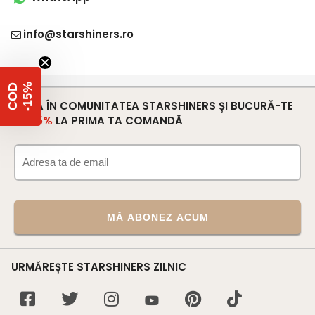
info@starshiners.ro
%
C
O
D
-
1
5
INTRĂ ÎN COMUNITATEA STARSHINERS ȘI BUCURĂ-TE
DE
-15%
LA PRIMA TA COMANDĂ
MĂ ABONEZ ACUM
URMĂREȘTE STARSHINERS ZILNIC