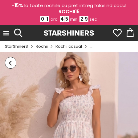
-15%
la toate rochiile cu pret intreg folosind codul
ROCHII15
0
1
4
5
2
9
ora
min
sec
StarShinerS
Rochii
Rochii casual
Rochii cu imprimeu flora