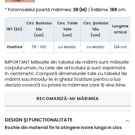
* Fotomodelul poartă mărimea:
38 (M)
| Înălțime:
168
cm
Circ. Bustului
Circ. Taliei
Circ. Şoldului
Lungime
INT (EU)
tău
tale
tău
articol
(cm)
(cm)
(cm)
OneSize
78 - 100
cu elastic
cu elastic
134 cm
IMPORTANT
Măsurile din tabelul de mărimi sunt măsurile
corpului uman, nu cele ale articolului și sunt exprimate
în centimetri. Compară dimensiunile tale cu tabelul de
mărimi sau introdu-le în ghidul StarSize pentru a lua
decizia corectă cu privire la mărimea care îți vine bine.
RECOMANDĂ-MI MĂRIMEA
DESIGN ŞI FUNCTIONALITATE
Rochie din material fin la atingere ivoire lunga in clos