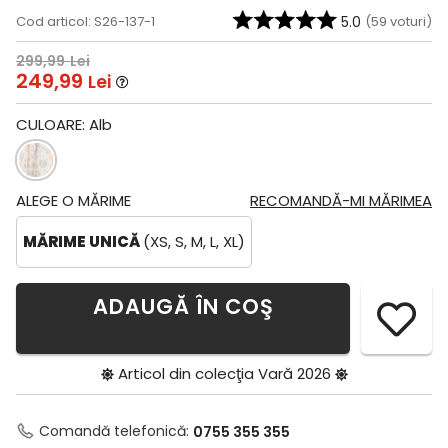
Cod articol: S26-137-1
5.0
(
59
voturi)
299,99
Lei
249,99
Lei
CULOARE:
Alb
ALEGE O MĂRIME
RECOMANDĂ-MI MĂRIMEA
MĂRIME UNICĂ
(XS, S, M, L, XL)
ADAUGĂ ÎN COŞ
Articol din colecţia
Vară 2026
Comandă telefonică:
0755 355 355