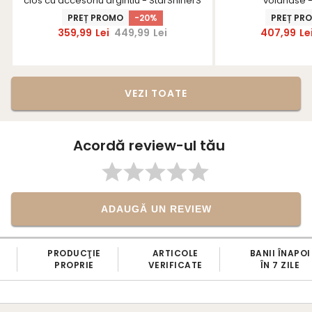
clos cu accesoriu argintiu - StarShinerS
volanase -
PREȚ PROMO
-20%
PREȚ PR
359,99
Lei
449,99
Lei
407,99
Le
VEZI TOATE
Acordă review-ul tău
ADAUGĂ UN REVIEW
PRODUCŢIE
ARTICOLE
BANII ÎNAPOI
PROPRIE
VERIFICATE
ÎN 7 ZILE