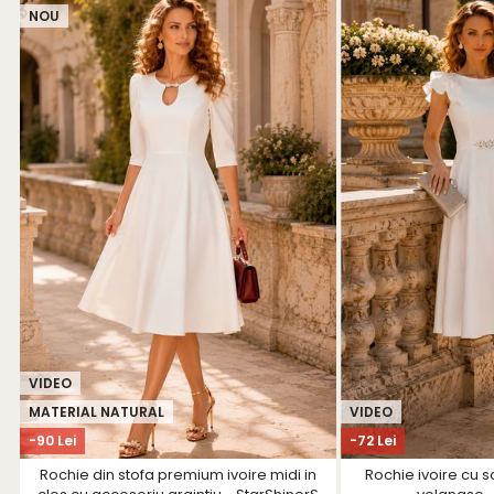
NOU
VIDEO
MATERIAL NATURAL
VIDEO
-90 Lei
-72 Lei
Rochie din stofa premium ivoire midi in
Rochie ivoire cu sc