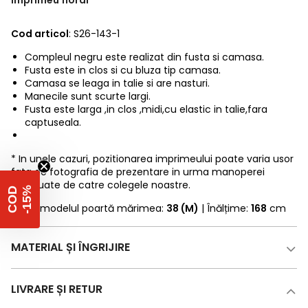
imprimeu floral
Cod articol
: S26-143-1
Compleul negru este realizat din fusta si camasa.
Fusta este in clos si cu bluza tip camasa.
Camasa se leaga in talie si are nasturi.
Manecile sunt scurte largi.
Fusta este larga ,in clos ,midi,cu elastic in talie,fara
captuseala.
* In unele cazuri, pozitionarea imprimeului poate varia usor
fata de fotografia de prezentare in urma manoperei
efectuate de catre colegele noastre.
%
C
O
D
-
1
5
* Fotomodelul poartă mărimea:
38 (M)
| Înălțime:
168
cm
MATERIAL ȘI ÎNGRIJIRE
LIVRARE ȘI RETUR