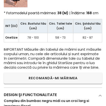
* Fotomodelul poartă mărimea:
38 (M)
| Înălțime:
168
cm
Circ. Bustului tău
Circ. Taliei tale
Circ. Şoldului tău
INT (EU)
(cm)
(cm)
(cm)
OneSize
78 - 100
58 - 73
82 - 97
IMPORTANT
Măsurile din tabelul de mărimi sunt măsurile
corpului uman, nu cele ale articolului și sunt exprimate
în centimetri. Compară dimensiunile tale cu tabelul de
mărimi sau introdu-le în ghidul StarSize pentru a lua
decizia corectă cu privire la mărimea care îți vine bine.
RECOMANDĂ-MI MĂRIMEA
DESIGN ŞI FUNCTIONALITATE
Compleu din bumbac negru midi cu un croi larg si