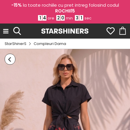
-15%
la toate rochiile cu pret intreg folosind codul
ROCHII15
1
4
2
0
3
1
ore
min
sec
StarShinerS
Compleuri Dama