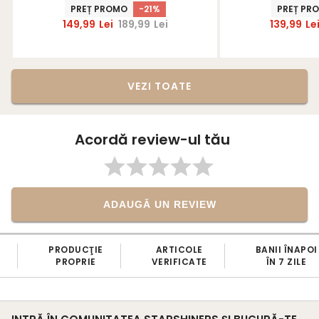
PREȚ PROMO
-21%
PREȚ PR
149,99
Lei
189,99
Lei
139,99
Le
VEZI TOATE
Acordă review-ul tău
ADAUGĂ UN REVIEW
PRODUCŢIE
ARTICOLE
BANII ÎNAPOI
PROPRIE
VERIFICATE
ÎN 7 ZILE