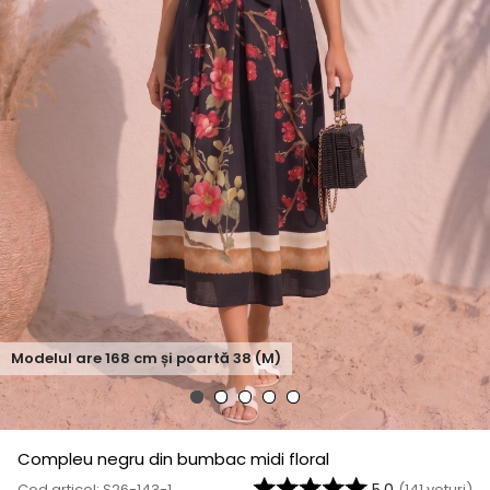
Modelul are
168
cm și poartă
38 (M)
Compleu negru din bumbac midi floral
Cod articol: S26-143-1
(
141
voturi)