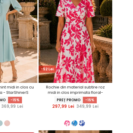
-52 Lei
int midi in clos cu
Rochie din material subtire roz
fa - StarShinerS
midi in clos imprimata floral-
StarShinerS
OMO
-15%
PREȚ PROMO
-15%
369,99
Lei
297,99
Lei
349,99
Lei