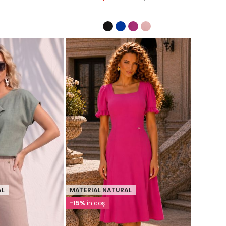
AL
MATERIAL NATURAL
-15%
în coş