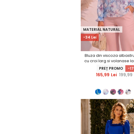
MATERIAL NATURAL
-34 Lei
Bluza din viscoza albastr
cu croi larg si volanase 
- StarShinerS
PREȚ PROMO
-1
165,99
Lei
199,99