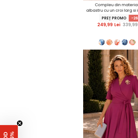
Compleu din material 
albastru cu un croi larg s
floral
PREȚ PROMO
-2
249,99
Lei
339,99