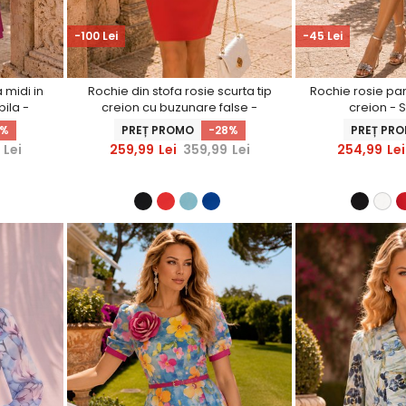
-100 Lei
-45 Lei
 midi in
Rochie din stofa rosie scurta tip
Rochie rosie pan
ila -
creion cu buzunare false -
creion - 
StarShinerS
5%
PREȚ PROMO
-28%
PREȚ PR
Lei
259,99
Lei
359,99
Lei
254,99
Lei