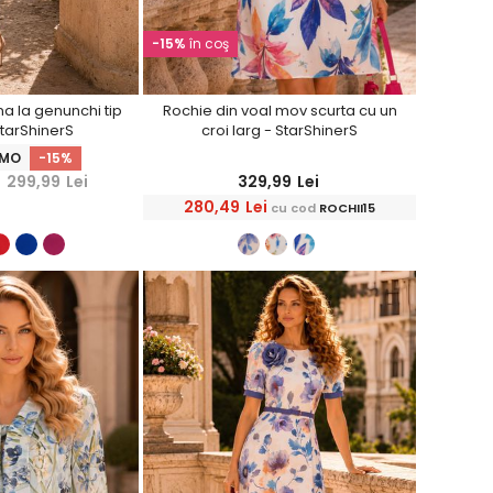
-15%
în coş
a la genunchi tip
Rochie din voal mov scurta cu un
StarShinerS
croi larg - StarShinerS
OMO
-15%
299,99
Lei
329,99
Lei
280,49
Lei
cu cod
ROCHII15