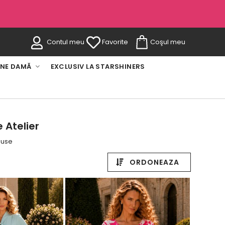
Contul meu
Favorite
Coşul meu
INE DAMĂ
EXCLUSIV LA STARSHINERS
 Atelier
duse
ORDONEAZA