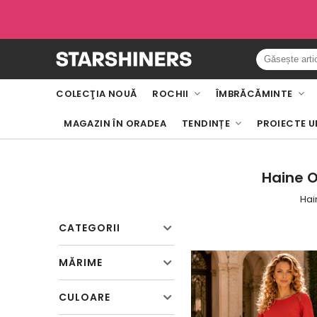
COLECŢIA NOUĂ
ROCHII
ÎMBRĂCĂMINTE
MAGAZIN ÎN ORADEA
TENDINȚE
PROIECTE U
Haine O
Hai
CATEGORII
MĂRIME
CULOARE