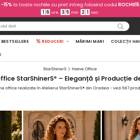
-15%
la toate rochiile cu pret intreg folosind codul
ROCHII15
1
6
3
5
1
8
ore
min
sec
BESTSELLERE
REDUCERI
MĂRIMI MARI
COLECȚII HA
E
StarShinerS
Haine Office
ffice StarShinerS® – Eleganță și Producție de
ne office realizate în Atelierul StarShinerS® din Oradea - vezi 567 pro