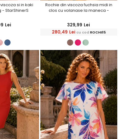
iscoza si in kaki
Rochie din viscoza fuchsia midi in
g - StarShinerS
clos cu volanase la maneca -
StarShinerS
99
Lei
329,99
Lei
280,49
Lei
cu cod
ROCHII15