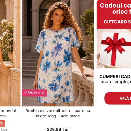
-15%
în coş
genunchi
Rochie din voal albastra scurta cu
nerS
un croi larg - StarShinerS
5%
Lei
329,99
Lei