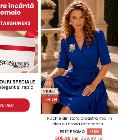
VIDEO
-54 Lei
Rochie din stofa albastra midi in
clos cu brosa detasabila -
StarShinerS
PREȚ PROMO
-15%
305,99
Lei
359,99
Lei