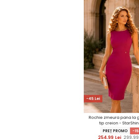
-45 Lei
Rochie zmeura pana la 
tip creion - StarShi
PREȚ PROMO
-1
254,99
Lei
299,99