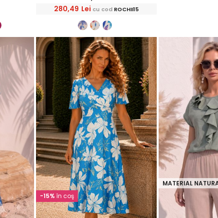
280,49
Lei
cu cod
ROCHII15
MATERIAL NATUR
-15%
în coş