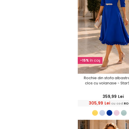
-15%
în coş
Rochie din stofa albastra
clos cu volanase - Star
359,99
Lei
305,99
Lei
cu cod
RO