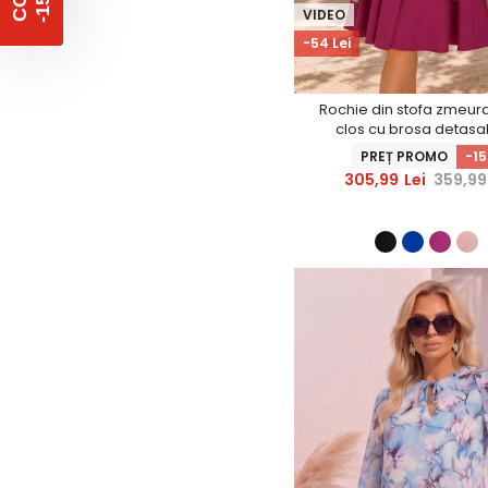
%
C
O
D
-
1
5
VIDEO
-54 Lei
Rochie din stofa zmeura
clos cu brosa detasab
StarShinerS
PREȚ PROMO
-1
305,99
Lei
359,99