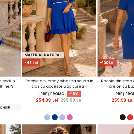
MATERIAL NATURAL
-45 Lei
-100 Lei
 midi in
Rochie din jersey albastra scurta in
Rochie din stofa 
ShinerS
clos cu accesoriu tip curea -
creion cu bu
StarShinerS
StarS
PREȚ PROMO
-15%
PREȚ PR
254,99
Lei
299,99
Lei
259,99
Lei
CHII15
+1