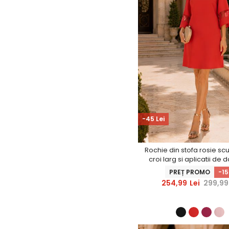
-45 Lei
Rochie din stofa rosie sc
croi larg si aplicatii de 
StarShinerS
PREȚ PROMO
-1
254,99
Lei
299,99