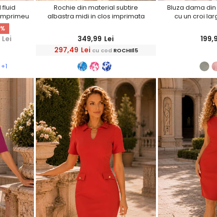
fluid
Rochie din material subtire
Bluza dama din v
i imprimeu
albastra midi in clos imprimata
cu un croi lar
floral- StarShinerS
6%
Lei
349,99
Lei
199,
297,49
Lei
cu cod
ROCHII15
+1