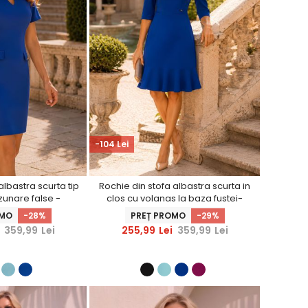
-104 Lei
albastra scurta tip
Rochie din stofa albastra scurta in
zunare false -
clos cu volanas la baza fustei-
hinerS
StarShinerS
OMO
-28%
PREȚ PROMO
-29%
359,99
Lei
255,99
Lei
359,99
Lei