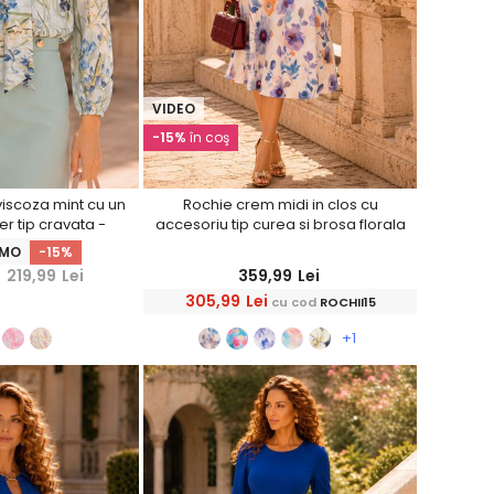
VIDEO
-15%
în coş
iscoza mint cu un
Rochie crem midi in clos cu
ler tip cravata -
accesoriu tip curea si brosa florala
hinerS
- StarShinerS
OMO
-15%
219,99
Lei
359,99
Lei
305,99
Lei
cu cod
ROCHII15
+1