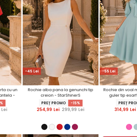
-45 Lei
-55 Lei
urta cu un
Rochie alba pana la genunchi tip
Rochie din voal m
dantela -
creion - StarShinerS
guler tip esar
5%
PREȚ PROMO
-15%
PREȚ PR
Lei
254,99
Lei
299,99
Lei
314,99
Lei