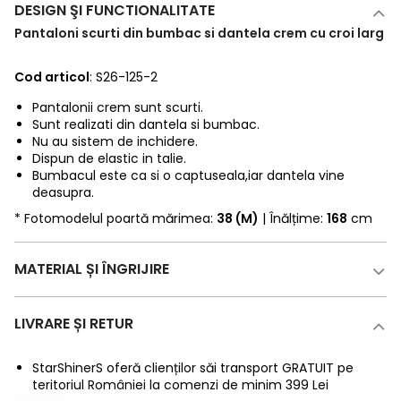
DESIGN ŞI FUNCTIONALITATE
Pantaloni scurti din bumbac si dantela crem cu croi larg
Cod articol
: S26-125-2
Pantalonii crem sunt scurti.
Sunt realizati din dantela si bumbac.
Nu au sistem de inchidere.
Dispun de elastic in talie.
Bumbacul este ca si o captuseala,iar dantela vine
deasupra.
* Fotomodelul poartă mărimea:
38 (M)
| Înălțime:
168
cm
MATERIAL ȘI ÎNGRIJIRE
LIVRARE ȘI RETUR
StarShinerS oferă clienților săi transport GRATUIT pe
teritoriul României la comenzi de minim 399 Lei