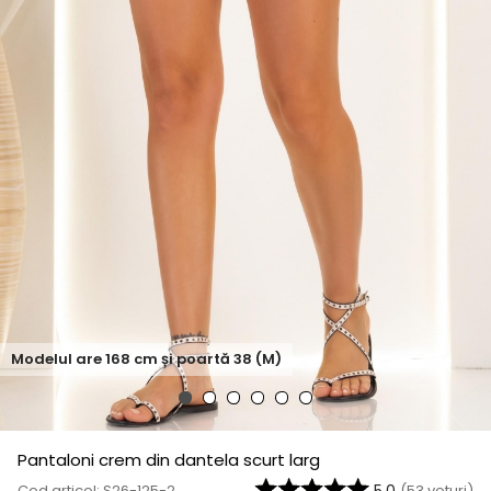
Modelul are
168
cm și poartă
38 (M)
Pantaloni crem din dantela scurt larg
Cod articol: S26-125-2
(
53
voturi)