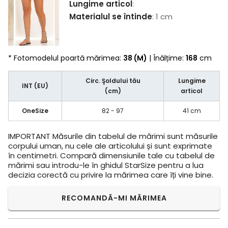
Lungime articol
:
Materialul se întinde
: 1 cm
* Fotomodelul poartă mărimea:
38 (M)
| Înălțime:
168
cm
Circ. Şoldului tău
Lungime
INT (EU)
(cm)
articol
OneSize
82 - 97
41 cm
IMPORTANT
Măsurile din tabelul de mărimi sunt măsurile
corpului uman, nu cele ale articolului și sunt exprimate
în centimetri. Compară dimensiunile tale cu tabelul de
mărimi sau introdu-le în ghidul StarSize pentru a lua
decizia corectă cu privire la mărimea care îți vine bine.
RECOMANDĂ-MI MĂRIMEA