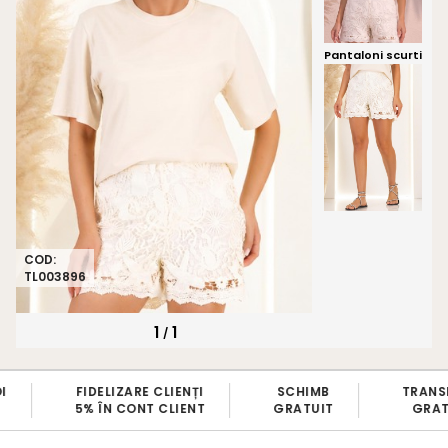
Pantaloni scurti
COD:
TL003896
1
1
/
FIDELIZARE CLIENȚI
SCHIMB
TRANS
5% ÎN CONT CLIENT
GRATUIT
GRATU