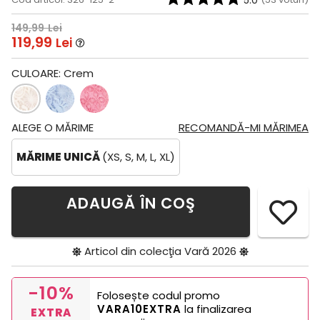
5.0
149,99
Lei
119,99
Lei
CULOARE:
Crem
ALEGE O MĂRIME
RECOMANDĂ-MI MĂRIMEA
MĂRIME UNICĂ
(XS, S, M, L, XL)
ADAUGĂ ÎN COŞ
Articol din colecţia
Vară 2026
-10%
Folosește codul promo
VARA10EXTRA
la finalizarea
EXTRA