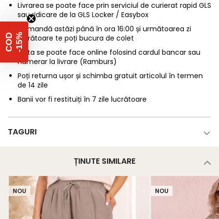
Livrarea se poate face prin serviciul de curierat rapid GLS
sau ridicare de la GLS Locker / Easybox
Comandă astăzi până în ora 16:00 și următoarea zi
%
C
O
D
-
1
5
lucrătoare te poți bucura de colet
Plata se poate face online folosind cardul bancar sau
numerar la livrare (Ramburs)
Poți returna ușor și schimba gratuit articolul în termen
de 14 zile
Banii vor fi restituiți în 7 zile lucrătoare
TAGURI
ȚINUTE SIMILARE
NOU
NOU