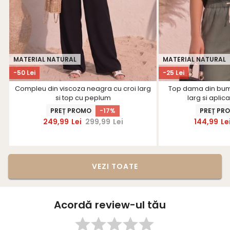
MATERIAL NATURAL
MATERIAL NATURAL
-50 Lei
-25 Lei
Compleu din viscoza neagra cu croi larg
Top dama din bum
si top cu peplum
larg si aplic
PREȚ PROMO
-17%
PREȚ PR
249,99
Lei
299,99
Lei
144,99
Le
VEZI TOATE
Acordă review-ul tău