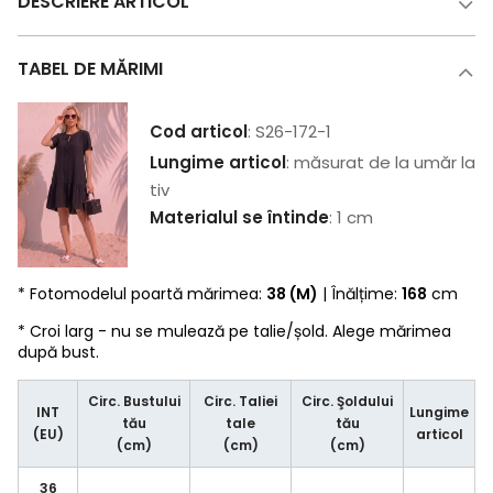
DESCRIERE ARTICOL
TABEL DE MĂRIMI
Cod articol
: S26-172-1
Lungime articol
: măsurat de la umăr la
tiv
Materialul se întinde
: 1 cm
* Fotomodelul poartă mărimea:
38 (M)
| Înălțime:
168
cm
* Croi larg - nu se mulează pe talie/șold. Alege mărimea
după bust.
Circ. Bustului
Circ. Taliei
Circ. Şoldului
INT
Lungime
tău
tale
tău
(EU)
articol
(cm)
(cm)
(cm)
36