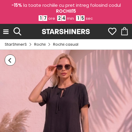
-15%
la toate rochiile cu pret intreg folosind codul
ROCHII15
1
7
2
4
1
5
ore
min
sec
StarShinerS
Rochii
Rochii casual