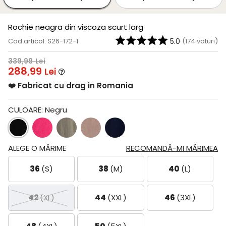
Rochie neagra din viscoza scurt larg
Cod articol: S26-172-1
5.0
(
174
voturi)
339,99
Lei
288,99
Lei
❤️ Fabricat cu drag in Romania
CULOARE:
Negru
ALEGE O MĂRIME
RECOMANDĂ-MI MĂRIMEA
36
(S)
38
(M)
40
(L)
42
(XL)
44
(XXL)
46
(3XL)