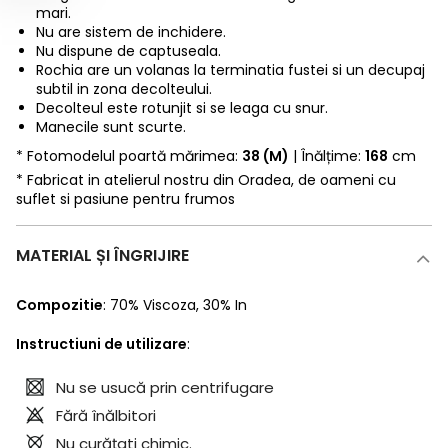
mari.
Nu are sistem de inchidere.
Nu dispune de captuseala.
Rochia are un volanas la terminatia fustei si un decupaj
subtil in zona decolteului.
Decolteul este rotunjit si se leaga cu snur.
Manecile sunt scurte.
* Fotomodelul poartă mărimea:
38 (M)
| Înălțime:
168
cm
* Fabricat in atelierul nostru din Oradea, de oameni cu
suflet si pasiune pentru frumos
MATERIAL ȘI ÎNGRIJIRE
Compozitie
:
70% Viscoza
,
30% In
Instructiuni de utilizare
:
Nu se usucă prin centrifugare
Fără înălbitori
Nu curăţati chimic.