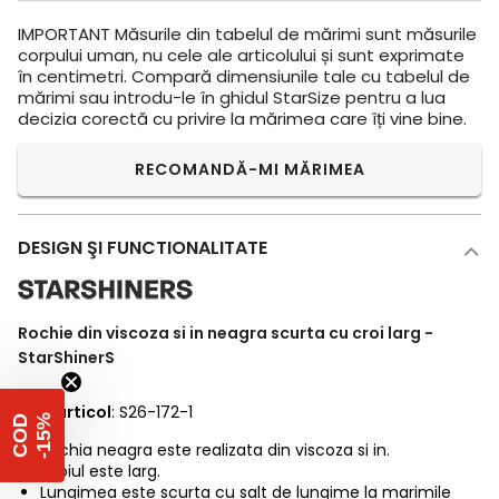
IMPORTANT
Măsurile din tabelul de mărimi sunt măsurile
corpului uman, nu cele ale articolului și sunt exprimate
în centimetri. Compară dimensiunile tale cu tabelul de
mărimi sau introdu-le în ghidul StarSize pentru a lua
decizia corectă cu privire la mărimea care îți vine bine.
RECOMANDĂ-MI MĂRIMEA
DESIGN ŞI FUNCTIONALITATE
Rochie din viscoza si in neagra scurta cu croi larg -
StarShinerS
Cod articol
: S26-172-1
%
C
O
D
-
1
5
Rochia neagra este realizata din viscoza si in.
Croiul este larg.
Lungimea este scurta cu salt de lungime la marimile