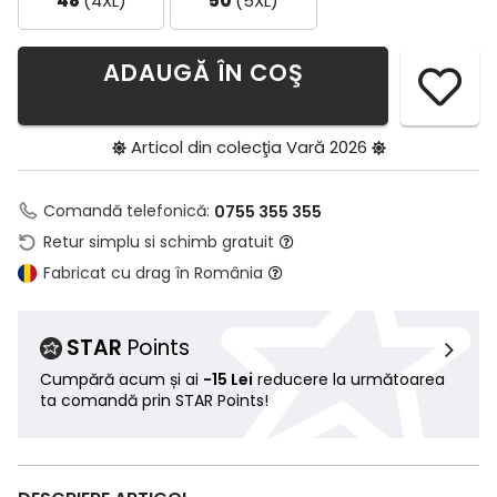
48
(4XL)
50
(5XL)
ADAUGĂ ÎN COŞ
Articol din colecţia
Vară 2026
Comandă telefonică:
0755 355 355
Retur simplu si schimb gratuit
Fabricat cu drag în România
STAR
Points
Cumpără acum și ai
-15 Lei
reducere la următoarea
ta comandă prin STAR Points!