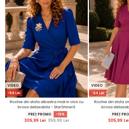
VIDEO
VIDEO
-54 Lei
-54 Lei
Rochie din stofa albastra midi in clos cu
Rochie din stofa z
brosa detasabila - StarShinerS
brosa detasabi
PREȚ PROMO
-15%
PREȚ PR
305,99
Lei
359,99
Lei
305,99
Le