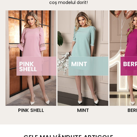
coș modelul dorit!
PINK SHELL
MINT
BER