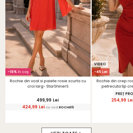
VIDEO
-15%
în coş
-45 Lei
Rochie din voal si paiete rosie scurta cu
Rochie din crep ro
croi larg- StarShinerS
petrecuta tip cr
Star
PREȚ PR
499,99
Lei
254,99
Le
424,99
Lei
cu cod
ROCHII15