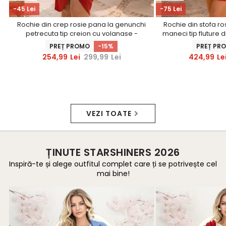
-45 Lei
-75 Lei
Rochie din crep rosie pana la genunchi
Rochie din stofa ros
petrecuta tip creion cu volanase -
maneci tip fluture d
StarShinerS
umeri - 
PREȚ PROMO
-15%
PREȚ PR
254,99
Lei
299,99
Lei
424,99
Le
VEZI TOATE
ȚINUTE STARSHINERS 2026
Inspiră-te și alege outfitul complet care ți se potrivește cel
mai bine!