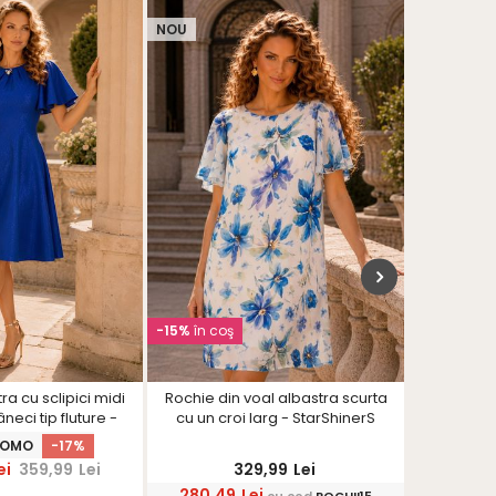
NOU
NOU
-15%
în coş
-15%
în coş
ra cu sclipici midi
Rochie din voal albastra scurta
Rochie a
neci tip fluture -
cu un croi larg - StarShinerS
croi drept
rShinerS
ROMO
-17%
ei
359,99
Lei
329,99
Lei
280,49
Lei
280,4
cu cod
ROCHII15