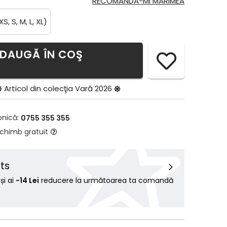
RECOMANDĂ-MI MĂRIMEA
XS, S, M, L, XL)
DAUGĂ ÎN COŞ
Articol din colecţia
Vară 2026
onică:
0755 355 355
schimb gratuit
ts
i ai
-14 Lei
reducere la următoarea ta comandă