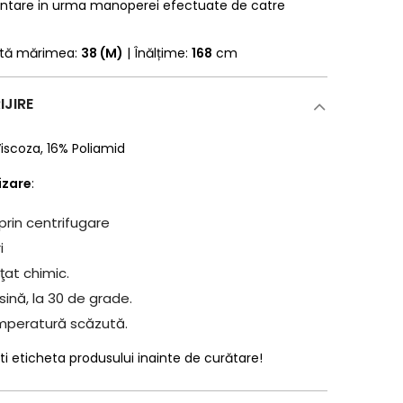
entare in urma manoperei efectuate de catre
rtă mărimea:
38 (M)
| Înălțime:
168
cm
IJIRE
iscoza
,
16% Poliamid
lizare
:
prin centrifugare
i
ţat chimic.
ină, la 30 de grade.
mperatură scăzută.
ti eticheta produsului inainte de curătare!