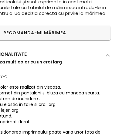
rticolului și sunt exprimate în centimetri.
ile tale cu tabelul de mărimi sau introdu-le în
ntru a lua decizia corectă cu privire la mărimea
RECOMANDĂ-MI MĂRIMEA
IONALITATE
a multicolor cu un croi larg
27-2
lor este realizat din viscoza.
ormat din pantaloni si bluza cu maneca scurta.
stem de inchidere .
 elastic in talie si croi larg.
lejer,larg.
otund.
primat floral.
pozitionarea imprimeului poate varia usor fata de