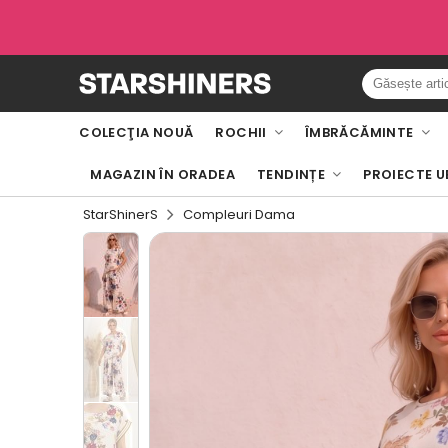
COLECŢIA NOUĂ
ROCHII
ÎMBRĂCĂMINTE
MAGAZIN ÎN ORADEA
TENDINȚE
PROIECTE U
StarShinerS
Compleuri Dama