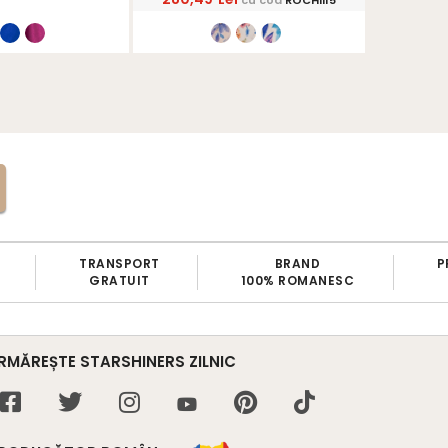
TRANSPORT
BRAND
PROD
GRATUIT
100% ROMANESC
PRO
RMĂREȘTE STARSHINERS ZILNIC