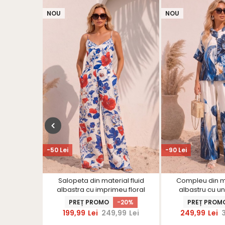
NOU
NOU
-50 Lei
-90 Lei
de petrol
Salopeta din material fluid
Compleu din ma
n cordon
albastra cu imprimeu floral
albastru cu un 
ShinerS
imprimeu 
-15%
PREȚ PROMO
-20%
PREȚ PROM
,99
Lei
199,99
Lei
249,99
Lei
249,99
Lei