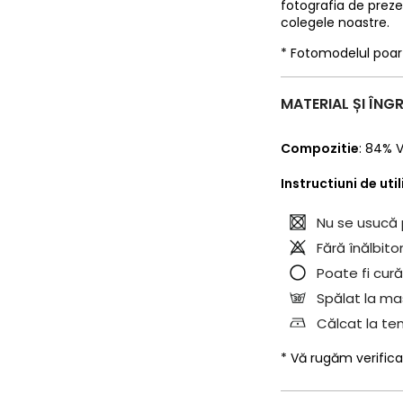
fotografia de prez
colegele noastre.
* Fotomodelul poa
MATERIAL ȘI ÎNGR
Compozitie
:
84% V
Instructiuni de uti
Nu se usucă 
Fără înălbitor
Poate fi cură
Spălat la mas
Călcat la te
* Vă rugăm verifica