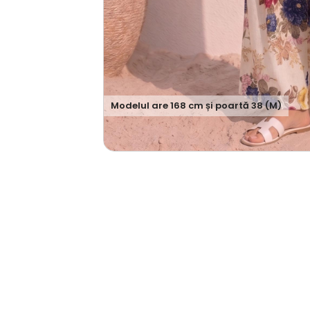
Modelul are
168
cm și poartă
38 (M)