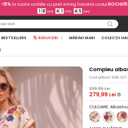
-15%
la toate rochiile cu pret intreg folosind codul
ROCHII15
1
8
4
1
4
4
ore
min
sec
BESTSELLERE
REDUCERI
MĂRIMI MARI
COLECȚII HA
E
Compleu albast
Cod articol: S26-127
339,99
Lei
279,99
Lei
CULOARE:
Albastru