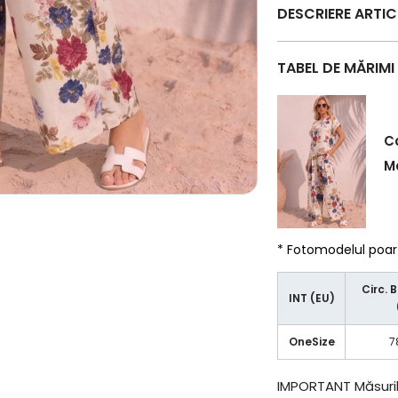
DESCRIERE ARTI
TABEL DE MĂRIMI
C
Ma
* Fotomodelul poa
Circ. 
INT (EU)
OneSize
7
IMPORTANT
Măsuril