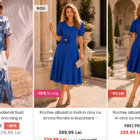
NOU
-15%
în coş
-60 Lei
terial fluid
Rochie albastra midi in clos cu
Rochie albast
croi larg si
brosa florala si buzunare -
in clos cu mâ
floral
StarShinerS
Sta
O
-26%
PREȚ P
339,99
Lei
399,99
Lei
299,99
L
339,99
Lei
cu cod
ROCHII15