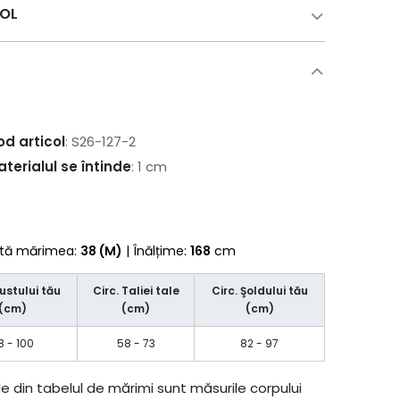
COL
od articol
: S26-127-2
terialul se întinde
: 1 cm
rtă mărimea:
38 (M)
| Înălțime:
168
cm
Bustului tău
Circ. Taliei tale
Circ. Şoldului tău
(cm)
(cm)
(cm)
8 - 100
58 - 73
82 - 97
e din tabelul de mărimi sunt măsurile corpului