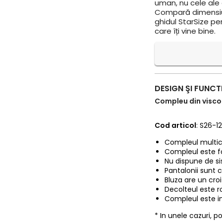
uman, nu cele ale a
Compară dimensiun
ghidul StarSize pe
care îți vine bine.
DESIGN ŞI FUNCT
Compleu din viscoz
Cod articol
: S26-1
Compleul multico
Compleul este f
Nu dispune de si
Pantalonii sunt cu
Bluza are un croi 
Decolteul este r
Compleul este im
* In unele cazuri, 