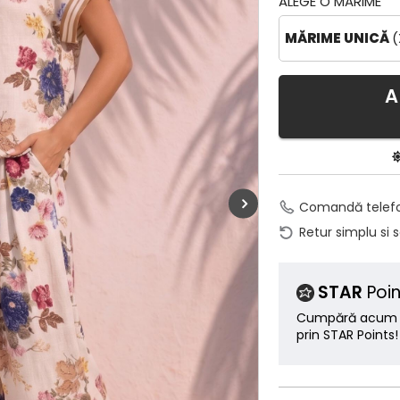
ALEGE O MĂRIME
MĂRIME UNICĂ
(
A
Comandă telef
Retur simplu si 
STAR
Poin
Cumpără acum ș
prin STAR Points!