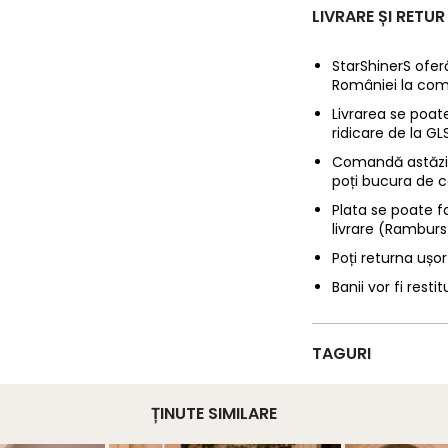
LIVRARE ȘI RETUR
StarShinerS oferă
României la com
Livrarea se poate
ridicare de la G
Comandă astăzi p
poți bucura de c
Plata se poate f
livrare (Ramburs
Poți returna ușor
Banii vor fi restit
TAGURI
ȚINUTE SIMILARE