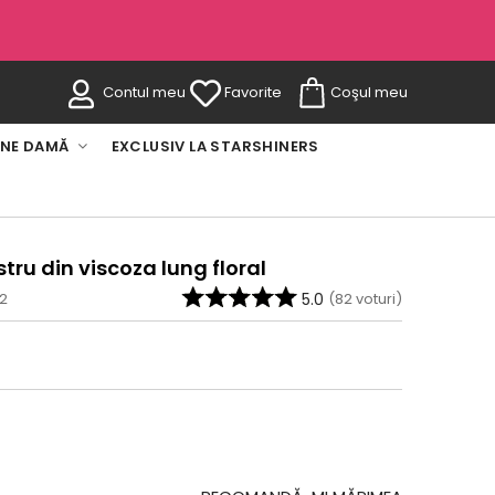
Contul meu
Favorite
Coşul meu
INE DAMĂ
EXCLUSIV LA STARSHINERS
ru din viscoza lung floral
-2
5.0
(
82
voturi)