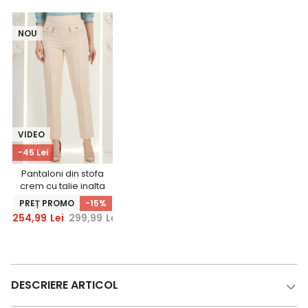
NOU
VIDEO
-45 Lei
Pantaloni din stofa
crem cu talie inalta
conici cu buzunare
PREȚ PROMO
-15%
false - StarShinerS
254,99
Lei
299,99
Lei
DESCRIERE ARTICOL