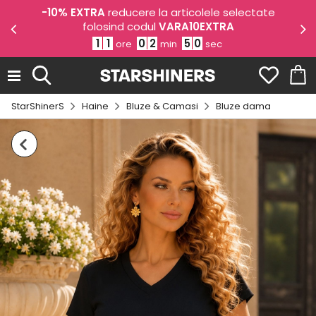
odul
-10% EXTRA
reducere la articolele selectate
-1
folosind codul
VARA10EXTRA
1
1
0
2
5
0
ore
min
sec
StarShinerS
Haine
Bluze & Camasi
Bluze dama