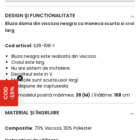
DESIGN ŞI FUNCTIONALITATE
Bluza dama din viscoza neagra cu maneca scurta si croi
larg
Cod articol
: S26-108-1
Bluza neagra este realizata din viscoza.
Croiul este larg.
Nu are sistem de inchidere.
Decolteul este in V.
Manecile sunt scurte,usor largi.
Nu dispune de captuseala.
%
C
O
D
-
1
5
* Fotomodelul poartă mărimea:
38 (M)
| Înălțime:
168
cm
MATERIAL ȘI ÎNGRIJIRE
Compozitie
:
70% Viscoza
,
30% Poliester