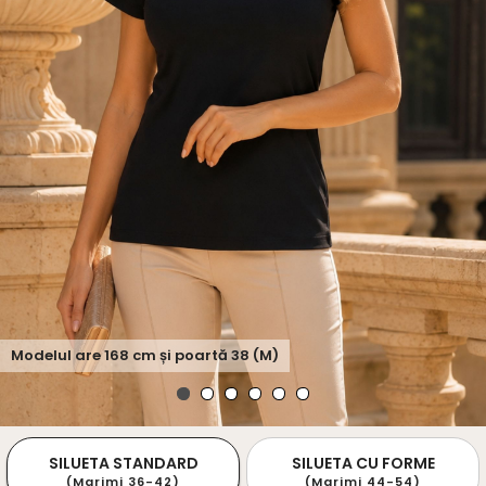
Modelul are
168
cm și poartă
38 (M)
SILUETA STANDARD
SILUETA CU FORME
(Marimi 36-42)
(Marimi 44-54)