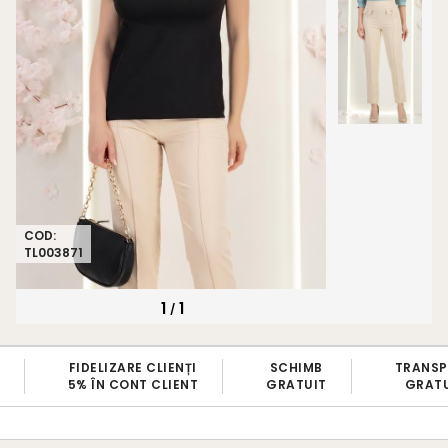
COD:
TL003871
1
1
/
SCHIMB
TRANSPORT
BRAND
GRATUIT
GRATUIT
100% ROMANE