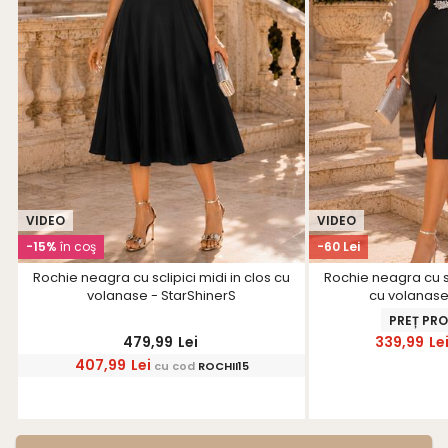
VIDEO
VIDEO
-15%
în coş
-60 Lei
Rochie neagra cu sclipici midi in clos cu
Rochie neagra cu sc
volanase - StarShinerS
cu volanase
PREȚ PR
479,99
Lei
339,99
Le
407,99
Lei
cu cod
ROCHII15