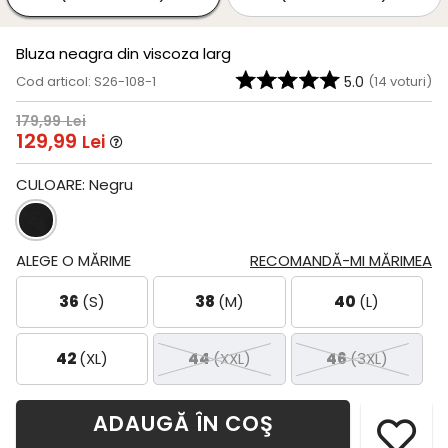
Bluza neagra din viscoza larg
Cod articol: S26-108-1
5.0
(
14
voturi)
179,99
Lei
129,99
Lei
CULOARE:
Negru
ALEGE O MĂRIME
RECOMANDĂ-MI MĂRIMEA
36
(S)
38
(M)
40
(L)
42
(XL)
44
(XXL)
46
(3XL)
ADAUGĂ ÎN COŞ