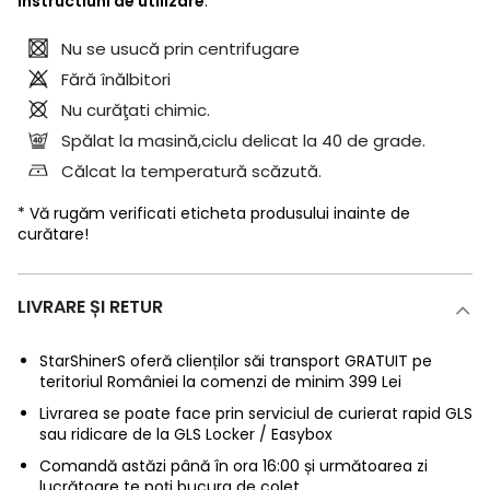
Instructiuni de utilizare
:
Nu se usucă prin centrifugare
Fără înălbitori
Nu curăţati chimic.
Spălat la masină,ciclu delicat la 40 de grade.
Călcat la temperatură scăzută.
* Vă rugăm verificati eticheta produsului inainte de
curătare!
LIVRARE ȘI RETUR
StarShinerS oferă clienților săi transport GRATUIT pe
teritoriul României la comenzi de minim 399 Lei
Livrarea se poate face prin serviciul de curierat rapid GLS
sau ridicare de la GLS Locker / Easybox
Comandă astăzi până în ora 16:00 și următoarea zi
lucrătoare te poți bucura de colet