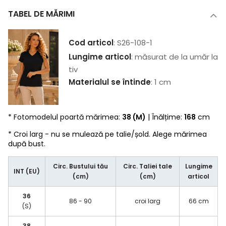
TABEL DE MĂRIMI
Cod articol
: S26-108-1
Lungime articol
: măsurat de la umăr la
tiv
Materialul se întinde
: 1 cm
* Fotomodelul poartă mărimea:
38 (M)
| Înălțime:
168
cm
* Croi larg - nu se mulează pe talie/șold. Alege mărimea
după bust.
Circ. Bustului tău
Circ. Taliei tale
Lungime
INT (EU)
(cm)
(cm)
articol
36
86 - 90
croi larg
66 cm
(S)
38