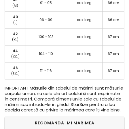
91 - 95
croi larg
66 cm
(M)
40
96 - 99
croi larg
66 cm
(L)
42
100 - 103
croi larg
67 cm
(XL)
44
104 - 110
croi larg
67 cm
(XXL)
46
111 - 116
croi larg
67 cm
(3XL)
IMPORTANT
Măsurile din tabelul de mărimi sunt măsurile
corpului uman, nu cele ale articolului și sunt exprimate
în centimetri. Compară dimensiunile tale cu tabelul de
mărimi sau introdu-le în ghidul StarSize pentru a lua
decizia corectă cu privire la mărimea care îți vine bine.
RECOMANDĂ-MI MĂRIMEA