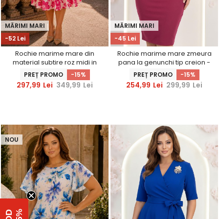
MĂRIMI MARI
MĂRIMI MARI
-52 Lei
-45 Lei
Rochie marime mare din
Rochie marime mare zmeura
material subtire roz midi in
pana la genunchi tip creion -
clos imprimata floral-
StarShinerS
PREȚ PROMO
-15%
PREȚ PROMO
-15%
StarShinerS
297,99
Lei
349,99
Lei
254,99
Lei
299,99
Lei
NOU