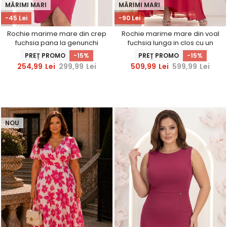
MĂRIMI MARI
MĂRIMI MARI
-45 Lei
-90 Lei
Rochie marime mare din crep
Rochie marime mare din voal
fuchsia pana la genunchi
fuchsia lunga in clos cu un
petrecuta tip creion cu
cordon accesorizat-
PREȚ PROMO
-15%
PREȚ PROMO
-15%
volanase - StarShinerS
StarShinerS
254,99
Lei
299,99
Lei
509,99
Lei
599,99
Lei
NOU