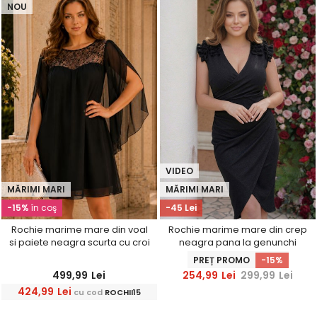
NOU
VIDEO
MĂRIMI MARI
MĂRIMI MARI
-15%
în coş
-45 Lei
Rochie marime mare din voal
Rochie marime mare din crep
si paiete neagra scurta cu croi
neagra pana la genunchi
larg- StarShinerS
petrecuta tip creion cu
PREȚ PROMO
-15%
volanase - StarShinerS
499,99
Lei
254,99
Lei
299,99
Lei
424,99
Lei
cu cod
ROCHII15