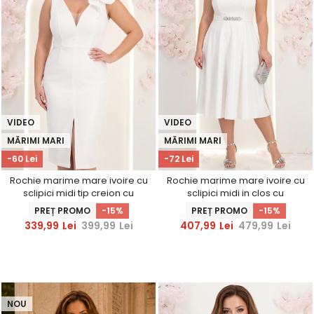
VIDEO
VIDEO
MĂRIMI MARI
MĂRIMI MARI
-60 Lei
-72 Lei
Rochie marime mare ivoire cu
Rochie marime mare ivoire cu
sclipici midi tip creion cu
sclipici midi in clos cu
volanase - StarShinerS
volanase - StarShinerS
PREȚ PROMO
-15%
PREȚ PROMO
-15%
339,99
Lei
399,99
Lei
407,99
Lei
479,99
Lei
NOU