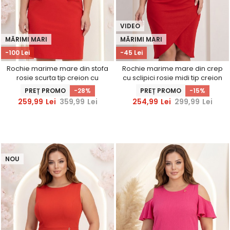
VIDEO
MĂRIMI MARI
MĂRIMI MARI
-100 Lei
-45 Lei
Rochie marime mare din stofa
Rochie marime mare din crep
rosie scurta tip creion cu
cu sclipici rosie midi tip creion
buzunare false - StarShinerS
accesorizata cu brosa si
PREȚ PROMO
-28%
PREȚ PROMO
-15%
decolteu petrecut -
259,99
Lei
359,99
Lei
254,99
Lei
299,99
Lei
StarShinerS
NOU