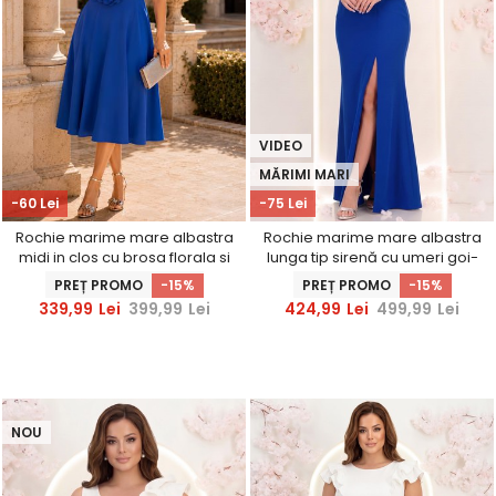
VIDEO
MĂRIMI MARI
-60 Lei
-75 Lei
Rochie marime mare albastra
Rochie marime mare albastra
midi in clos cu brosa florala si
lunga tip sirenă cu umeri goi-
buzunare - StarShinerS
StarShinerS
PREȚ PROMO
-15%
PREȚ PROMO
-15%
339,99
Lei
399,99
Lei
424,99
Lei
499,99
Lei
NOU