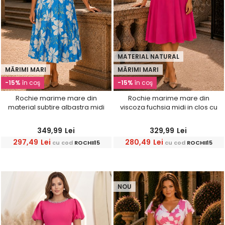
MATERIAL NATURAL
MĂRIMI MARI
MĂRIMI MARI
-15%
în coş
-15%
în coş
Rochie marime mare din
Rochie marime mare din
material subtire albastra midi
viscoza fuchsia midi in clos cu
in clos imprimata floral-
volanase la maneca -
StarShinerS
StarShinerS
349,99
Lei
329,99
Lei
297,49
Lei
280,49
Lei
cu cod
ROCHII15
cu cod
ROCHII15
NOU