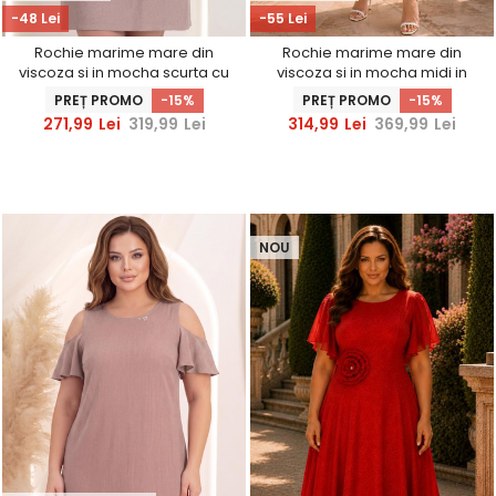
-48 Lei
-55 Lei
Rochie marime mare din
Rochie marime mare din
viscoza si in mocha scurta cu
viscoza si in mocha midi in
croi larg - StarShinerS
clos cu buzunare laterale -
PREȚ PROMO
-15%
PREȚ PROMO
-15%
StarShinerS
271,99
Lei
319,99
Lei
314,99
Lei
369,99
Lei
NOU