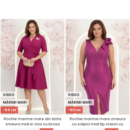
VIDEO
VIDEO
MĂRIMI MARI
MĂRIMI MARI
-54 Lei
-60 Lei
Rochie marime mare din stofa
Rochie marime mare zmeura
zmeura midi in clos cu brosa
cu sclipici midi tip creion cu
detasabila - StarShinerS
volanase - StarShinerS