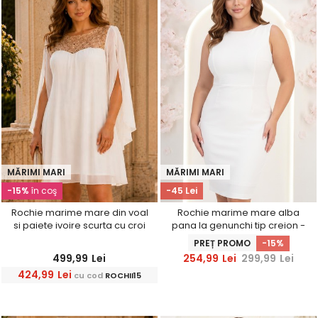
MĂRIMI MARI
MĂRIMI MARI
-15%
în coş
-45 Lei
Rochie marime mare din voal
Rochie marime mare alba
si paiete ivoire scurta cu croi
pana la genunchi tip creion -
larg- StarShinerS
StarShinerS
PREȚ PROMO
-15%
499,99
Lei
254,99
Lei
299,99
Lei
424,99
Lei
cu cod
ROCHII15