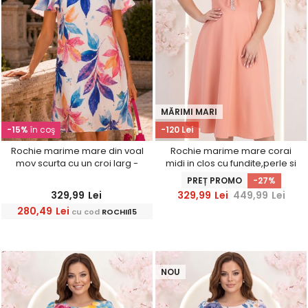
MĂRIMI MARI
-15%
în coş
-120 Lei
Rochie marime mare din voal
Rochie marime mare corai
mov scurta cu un croi larg -
midi in clos cu fundite,perle si
StarShinerS
pietre strass- StarShinerS
PREȚ PROMO
-27%
329,99
Lei
329,99
Lei
449,99
Lei
280,49
Lei
cu cod
ROCHII15
NOU