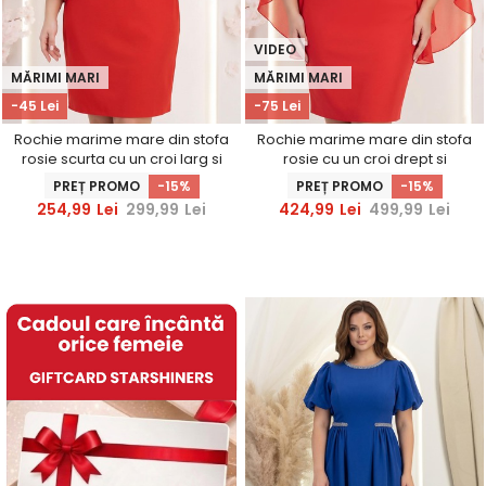
VIDEO
MĂRIMI MARI
MĂRIMI MARI
-45 Lei
-75 Lei
Rochie marime mare din stofa
Rochie marime mare din stofa
rosie scurta cu un croi larg si
rosie cu un croi drept si
aplicatii de dantela -
maneci tip fluture din voal cu
PREȚ PROMO
-15%
PREȚ PROMO
-15%
StarShinerS
aplicatii pe umeri -
254,99
Lei
299,99
Lei
424,99
Lei
499,99
Lei
StarShinerS