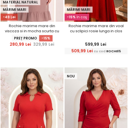
MATERIAL NATURAL
MĂRIMI MARI
MĂRIMI MARI
-49 Lei
-15%
în coş
Rochie marime mare din
Rochie marime mare din voal
viscoza si in mocha scurta cu
cu sclipici rosie lunga in clos
croi larg si umeri decupati -
cu brosa florala- StarShinerS
PREȚ PROMO
-15%
StarShinerS
280,99
Lei
329,99
Lei
599,99
Lei
509,99
Lei
cu cod
ROCHII15
NOU