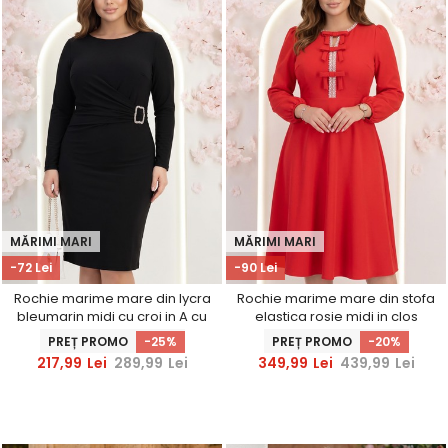
MĂRIMI MARI
MĂRIMI MARI
-72 Lei
-90 Lei
Rochie marime mare din lycra
Rochie marime mare din stofa
bleumarin midi cu croi in A cu
elastica rosie midi in clos
drapaje laterale
accesorizata cu fundite si
PREȚ PROMO
-25%
PREȚ PROMO
-20%
pietre strass frontal -
217,99
Lei
289,99
Lei
349,99
Lei
439,99
Lei
StarShinerS