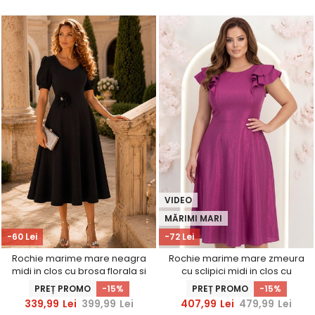
VIDEO
MĂRIMI MARI
-60 Lei
-72 Lei
Rochie marime mare neagra
Rochie marime mare zmeura
midi in clos cu brosa florala si
cu sclipici midi in clos cu
buzunare - StarShinerS
volanase - StarShinerS
PREȚ PROMO
-15%
PREȚ PROMO
-15%
339,99
Lei
399,99
Lei
407,99
Lei
479,99
Lei