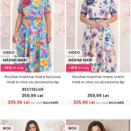
VIDEO
VIDEO
MĂRIMI MARI
MĂRIMI MARI
-15%
în coş
-15%
în coş
Rochie marime mare turcoaz
Rochie marime mare crem
midi in clos cu accesoriu tip
midi in clos cu accesoriu tip
curea si brosa florala -
curea si brosa florala -
BESTSELLER
StarShinerS
StarShinerS
359,99
Lei
359,99
Lei
305,99
Lei
305,99
Lei
cu cod
ROCHII15
cu cod
ROCHII15
NOU
NOU