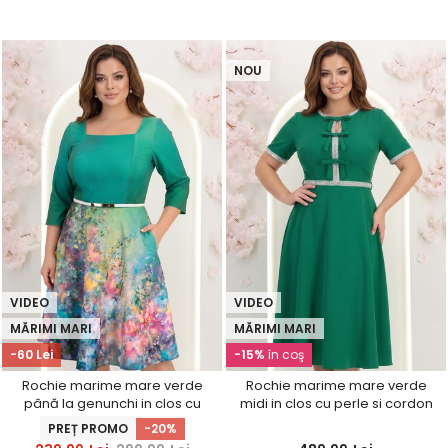
NOU
VIDEO
VIDEO
MĂRIMI MARI
MĂRIMI MARI
-60 Lei
-15%
în coş
Rochie marime mare verde
Rochie marime mare verde
până la genunchi in clos cu
midi in clos cu perle si cordon
imprimeu si curea -
detasabil - StarShinerS
PREȚ PROMO
-20%
StarShinerS