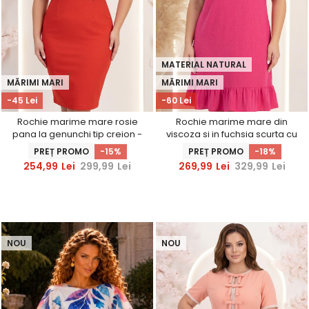
MATERIAL NATURAL
MĂRIMI MARI
MĂRIMI MARI
-45 Lei
-60 Lei
Rochie marime mare rosie
Rochie marime mare din
pana la genunchi tip creion -
viscoza si in fuchsia scurta cu
StarShinerS
croi larg si umeri decupati -
PREȚ PROMO
-15%
PREȚ PROMO
-18%
StarShinerS
254,99
Lei
299,99
Lei
269,99
Lei
329,99
Lei
NOU
NOU