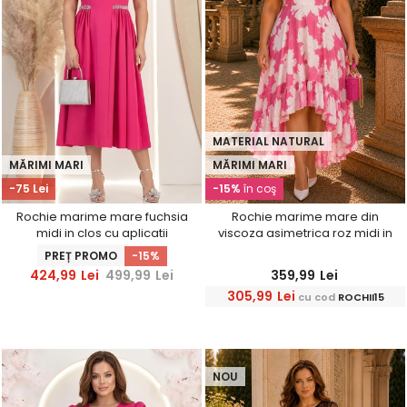
MATERIAL NATURAL
MĂRIMI MARI
MĂRIMI MARI
-75 Lei
-15%
în coş
Rochie marime mare fuchsia
Rochie marime mare din
midi in clos cu aplicatii
viscoza asimetrica roz midi in
stralucitoare - StarShinerS
clos imprimata - StarShinerS
PREȚ PROMO
-15%
424,99
Lei
499,99
Lei
359,99
Lei
305,99
Lei
cu cod
ROCHII15
NOU