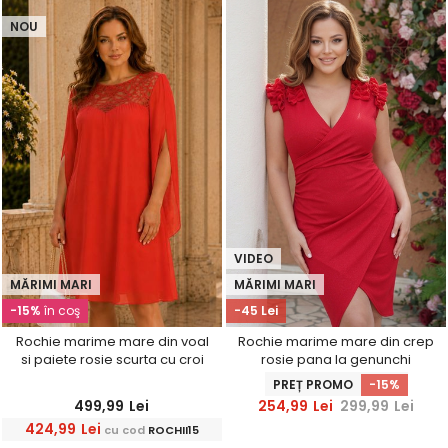
NOU
VIDEO
MĂRIMI MARI
MĂRIMI MARI
-15%
în coş
-45 Lei
Rochie marime mare din voal
Rochie marime mare din crep
si paiete rosie scurta cu croi
rosie pana la genunchi
larg- StarShinerS
petrecuta tip creion cu
PREȚ PROMO
-15%
volanase - StarShinerS
499,99
Lei
254,99
Lei
299,99
Lei
424,99
Lei
cu cod
ROCHII15