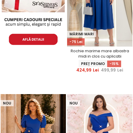
MĂRIMI MARI
-75 Lei
Rochie marime mare albastra
midi in clos cu aplicatii
stralucitoare - StarShinerS
PREȚ PROMO
-15%
424,99
Lei
499,99
Lei
NOU
NOU