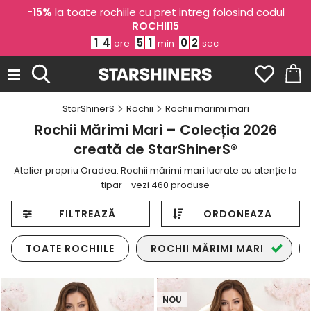
-15%
la toate rochiile cu pret intreg folosind codul
ROCHII15
1
4
5
0
5
9
ore
min
sec
StarShinerS
Rochii
Rochii marimi mari
Rochii Mărimi Mari – Colecția 2026
creată de StarShinerS®
Atelier propriu Oradea: Rochii mărimi mari lucrate cu atenție la
tipar - vezi 460 produse
FILTREAZĂ
ORDONEAZA
TOATE ROCHIILE
ROCHII MĂRIMI MARI
NOU