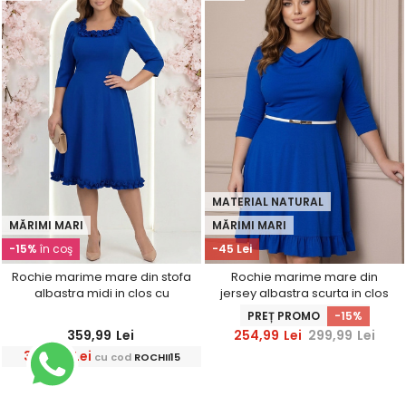
MATERIAL NATURAL
MĂRIMI MARI
MĂRIMI MARI
-15%
în coş
-45 Lei
Rochie marime mare din stofa
Rochie marime mare din
albastra midi in clos cu
jersey albastra scurta in clos
volanase - StarShinerS
cu accesoriu tip curea -
PREȚ PROMO
-15%
StarShinerS
359,99
Lei
254,99
Lei
299,99
Lei
305,99
Lei
cu cod
ROCHII15