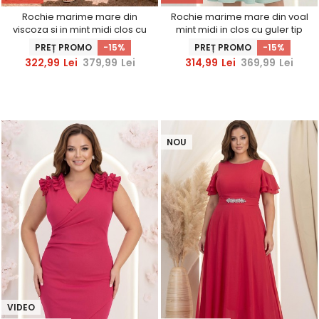
Rochie marime mare din
Rochie marime mare din voal
viscoza si in mint midi clos cu
mint midi in clos cu guler tip
elastic in talie - StarShinerS
esarfa - StarShinerS
PREȚ PROMO
-15%
PREȚ PROMO
-15%
322,99
Lei
379,99
Lei
314,99
Lei
369,99
Lei
NOU
VIDEO