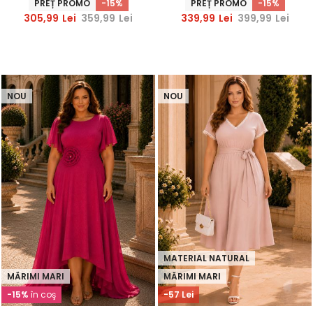
PREȚ PROMO
-15%
PREȚ PROMO
-15%
305,99
Lei
359,99
Lei
339,99
Lei
399,99
Lei
NOU
NOU
MATERIAL NATURAL
MĂRIMI MARI
MĂRIMI MARI
-15%
în coş
-57 Lei