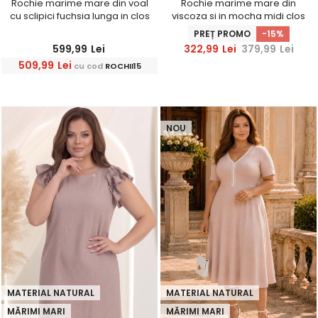
Rochie marime mare din voal
Rochie marime mare din
cu sclipici fuchsia lunga in clos
viscoza si in mocha midi clos
cu brosa florala- StarShinerS
cu elastic in talie - StarShinerS
PREȚ PROMO
-15%
599,99
Lei
322,99
Lei
379,99
Lei
509,99
Lei
cu cod
ROCHII15
NOU
MATERIAL NATURAL
MATERIAL NATURAL
MĂRIMI MARI
MĂRIMI MARI