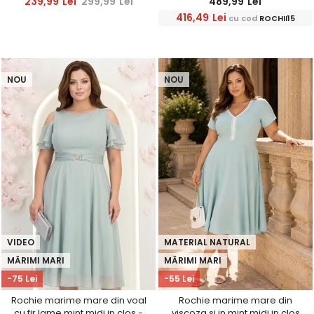
239,99
Lei
299,99
Lei
489,99
Lei
416,49
Lei
cu cod
ROCHII15
NOU
NOU
VIDEO
MATERIAL NATURAL
MĂRIMI MARI
MĂRIMI MARI
-75 Lei
-55 Lei
Rochie marime mare din voal
Rochie marime mare din
cu fir lame mint midi in clos -
viscoza si in mint midi in clos