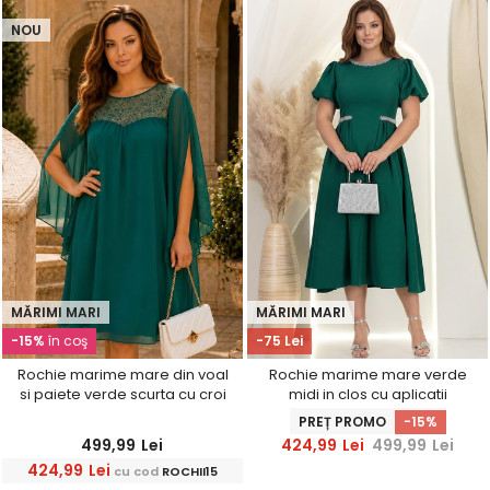
NOU
MĂRIMI MARI
MĂRIMI MARI
-15%
în coş
-75 Lei
Rochie marime mare din voal
Rochie marime mare verde
si paiete verde scurta cu croi
midi in clos cu aplicatii
larg- StarShinerS
stralucitoare - StarShinerS
PREȚ PROMO
-15%
499,99
Lei
424,99
Lei
499,99
Lei
424,99
Lei
cu cod
ROCHII15