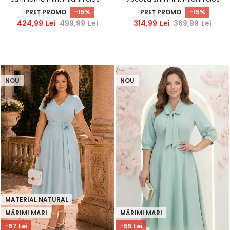
StarShinerS
cu buzunare laterale -
PREȚ PROMO
-15%
PREȚ PROMO
-15%
StarShinerS
424,99
Lei
499,99
Lei
314,99
Lei
369,99
Lei
NOU
NOU
MATERIAL NATURAL
MĂRIMI MARI
MĂRIMI MARI
-57 Lei
-55 Lei