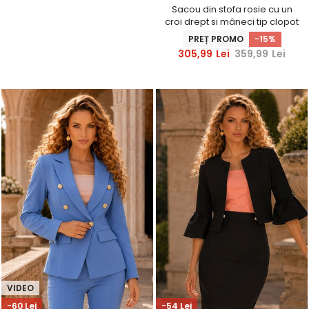
Sacou din stofa rosie cu un
croi drept si mâneci tip clopot
- StarShinerS
PREȚ PROMO
-15%
305,99
Lei
359,99
Lei
VIDEO
-60 Lei
-54 Lei