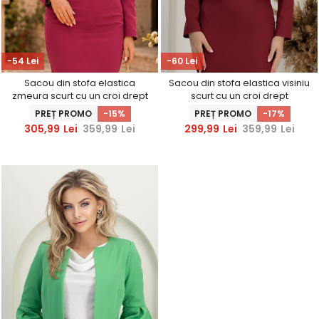
-54 Lei
-60 Lei
Sacou din stofa elastica
Sacou din stofa elastica visiniu
zmeura scurt cu un croi drept
scurt cu un croi drept
accesorizat cu perle -
accesorizat cu perle -
PREȚ PROMO
-15%
PREȚ PROMO
-17%
StarShinerS
StarShinerS
305,99
Lei
359,99
Lei
299,99
Lei
359,99
Lei