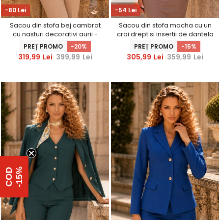
-80 Lei
-54 Lei
Sacou din stofa bej cambrat
Sacou din stofa mocha cu un
cu nasturi decorativi aurii -
croi drept si insertii de dantela
StarShinerS
- StarShinerS
PREȚ PROMO
-20%
PREȚ PROMO
-15%
319,99
Lei
399,99
Lei
305,99
Lei
359,99
Lei
%
C
O
D
-
1
5