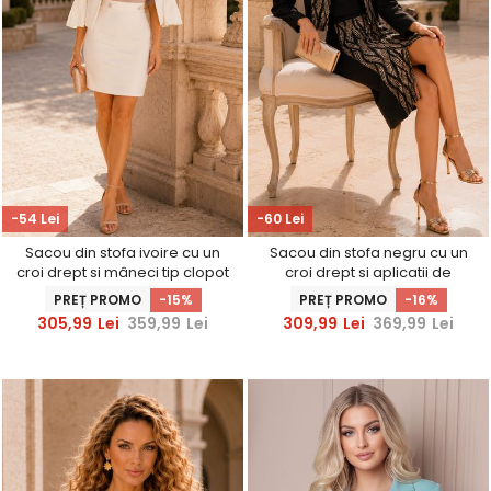
-54 Lei
-60 Lei
Sacou din stofa ivoire cu un
Sacou din stofa negru cu un
croi drept si mâneci tip clopot
croi drept si aplicatii de
- StarShinerS
dantela - StarShinerS
PREȚ PROMO
-15%
PREȚ PROMO
-16%
305,99
Lei
359,99
Lei
309,99
Lei
369,99
Lei