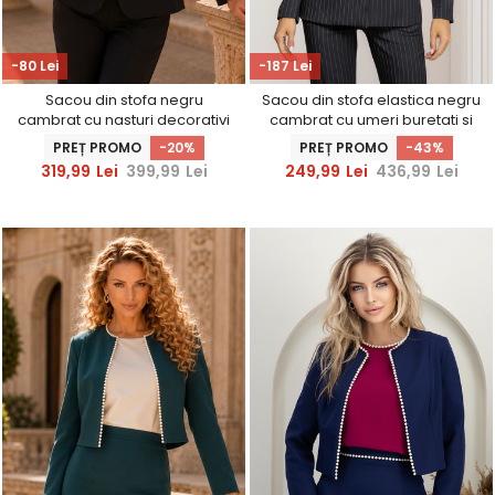
-80 Lei
-187 Lei
Sacou din stofa negru
Sacou din stofa elastica negru
cambrat cu nasturi decorativi
cambrat cu umeri buretati si
aurii - StarShinerS
brosa maxi florala
PREȚ PROMO
-20%
PREȚ PROMO
-43%
319,99
Lei
399,99
Lei
249,99
Lei
436,99
Lei