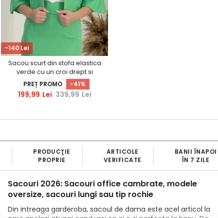
-140 Lei
Sacou scurt din stofa elastica
verde cu un croi drept si
maneci clopot - StarShinerS
PREȚ PROMO
-41%
199,99
Lei
339,99
Lei
ARTICOLE
BANII ÎNAPOI
FIDELIZARE 
VERIFICATE
ÎN 7 ZILE
5% ÎN CONT
Sacouri 2026: Sacouri office cambrate, modele
oversize, sacouri lungi sau tip rochie
Din intreaga garderoba, sacoul de dama este acel articol la