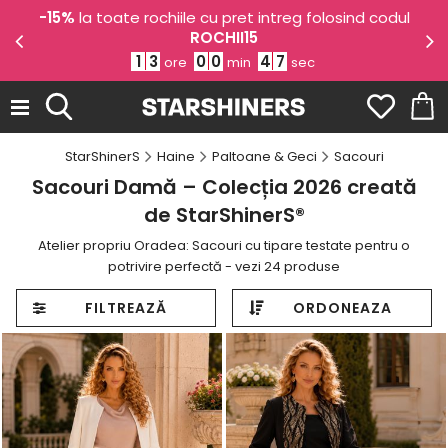
odul
-10% EXTRA
reducere la articolele selectate
-1
folosind codul
VARA10EXTRA
1
3
0
0
4
6
ore
min
sec
StarShinerS
Haine
Paltoane & Geci
Sacouri
Sacouri Damă – Colecția 2026 creată
de StarShinerS®
Atelier propriu Oradea: Sacouri cu tipare testate pentru o
potrivire perfectă - vezi 24 produse
FILTREAZĂ
ORDONEAZA