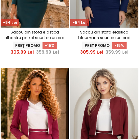
-54 Lei
-54 Lei
Sacou din stofa elastica
Sacou din stofa elastica
albastru petrol scurt cu un croi
bleumarin scurt cu un croi
drept accesorizat cu perle -
drept accesorizat cu perle -
PREȚ PROMO
-15%
PREȚ PROMO
-15%
StarShinerS
StarShinerS
305,99
Lei
359,99
Lei
305,99
Lei
359,99
Lei