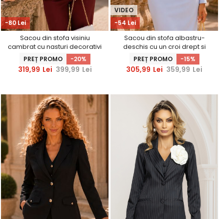
VIDEO
-80 Lei
-54 Lei
Sacou din stofa visiniu
Sacou din stofa albastru-
cambrat cu nasturi decorativi
deschis cu un croi drept si
aurii - StarShinerS
insertii de dantela -
PREȚ PROMO
-20%
PREȚ PROMO
-15%
StarShinerS
319,99
Lei
399,99
Lei
305,99
Lei
359,99
Lei