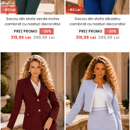
-80 Lei
-80 Lei
Sacou din stofa verde inchis
Sacou din stofa albastru
cambrat cu nasturi decorativi
cambrat cu nasturi decorativi
aurii - StarShinerS
aurii - StarShinerS
PREȚ PROMO
-20%
PREȚ PROMO
-20%
319,99
Lei
399,99
Lei
319,99
Lei
399,99
Lei