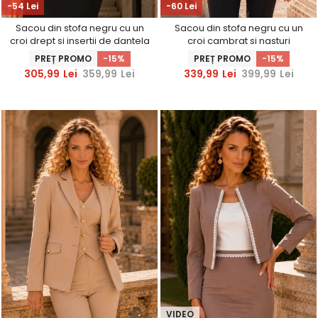
-54 Lei
-60 Lei
Sacou din stofa negru cu un
Sacou din stofa negru cu un
croi drept si insertii de dantela
croi cambrat si nasturi
- StarShinerS
decorativi aurii- StarShinerS
PREȚ PROMO
-15%
PREȚ PROMO
-15%
305,99
Lei
359,99
Lei
339,99
Lei
399,99
Lei
VIDEO