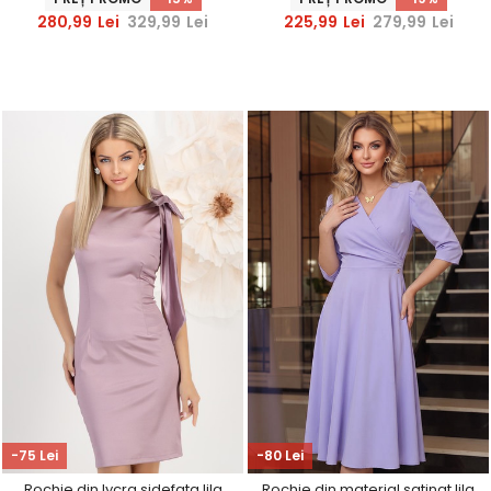
280,99
Lei
329,99
Lei
225,99
Lei
279,99
Lei
-75 Lei
-80 Lei
Rochie din lycra sidefata lila
Rochie din material satinat lila