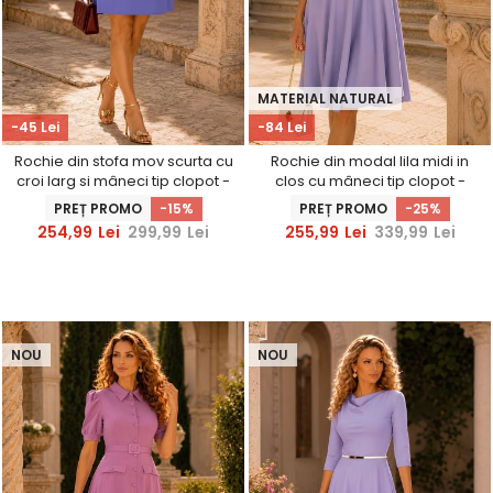
MATERIAL NATURAL
-45 Lei
-84 Lei
Rochie din stofa mov scurta cu
Rochie din modal lila midi in
croi larg si mâneci tip clopot -
clos cu mâneci tip clopot -
StarShinerS
StarShinerS
PREȚ PROMO
-15%
PREȚ PROMO
-25%
254,99
Lei
299,99
Lei
255,99
Lei
339,99
Lei
NOU
NOU