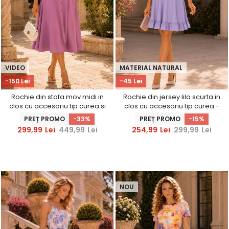
VIDEO
MATERIAL NATURAL
-150 Lei
-45 Lei
Rochie din stofa mov midi in
Rochie din jersey lila scurta in
clos cu accesoriu tip curea si
clos cu accesoriu tip curea -
buzunare false - StarShinerS
StarShinerS
PREȚ PROMO
-33%
PREȚ PROMO
-15%
299,99
Lei
449,99
Lei
254,99
Lei
299,99
Lei
NOU