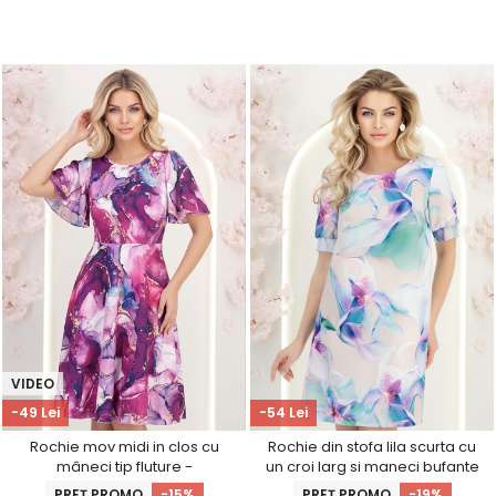
VIDEO
-49 Lei
-54 Lei
Rochie mov midi in clos cu
Rochie din stofa lila scurta cu
mâneci tip fluture -
un croi larg si maneci bufante
StarShinerS
- StarShinerS
PREȚ PROMO
-15%
PREȚ PROMO
-19%