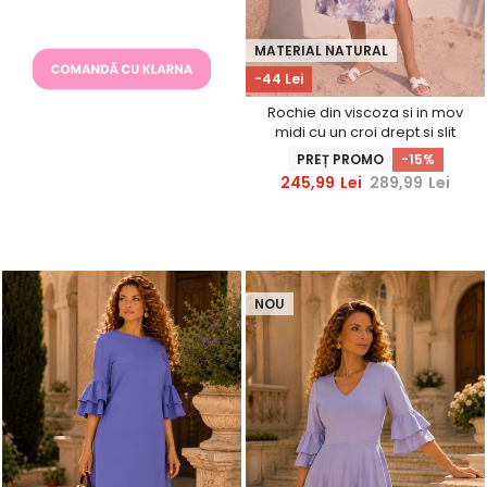
MATERIAL NATURAL
-44 Lei
Rochie din viscoza si in mov
midi cu un croi drept si slit
lateral - StarShinerS
PREȚ PROMO
-15%
245,99
Lei
289,99
Lei
NOU