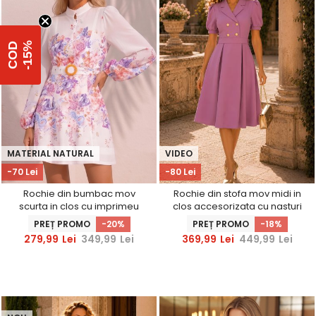
%
C
O
D
-
1
5
MATERIAL NATURAL
VIDEO
-70 Lei
-80 Lei
Rochie din bumbac mov
Rochie din stofa mov midi in
scurta in clos cu imprimeu
clos accesorizata cu nasturi
floral si curea
decorativi aurii - StarShinerS
PREȚ PROMO
-20%
PREȚ PROMO
-18%
279,99
Lei
349,99
Lei
369,99
Lei
449,99
Lei