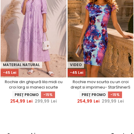
MATERIAL NATURAL
VIDEO
-45 Lei
-45 Lei
Rochie din ghipură lila midi cu
Rochie mov scurta cu un croi
croi larg si maneci scurte
drept si imprimeu- StarShinerS
bufante
PREȚ PROMO
-15%
PREȚ PROMO
-15%
254,99
Lei
299,99
Lei
254,99
Lei
299,99
Lei