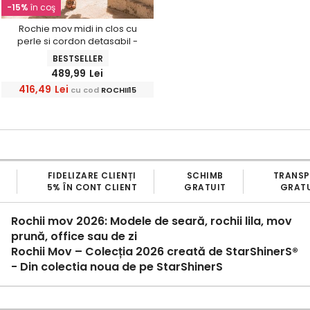
-15%
în coş
Rochie mov midi in clos cu
perle si cordon detasabil -
StarShinerS
BESTSELLER
489,99
Lei
416,49
Lei
cu cod
ROCHII15
SCHIMB
TRANSPORT
BRAND
GRATUIT
GRATUIT
100% ROMANE
Rochii mov 2026: Modele de seară, rochii lila, mov
prună, office sau de zi
Rochii Mov – Colecția 2026 creată de StarShinerS®
- Din colectia noua de pe StarShinerS