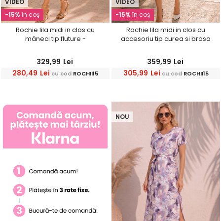
VIDEO
VIDEO
-15%
în coş
-15%
în coş
Rochie lila midi in clos cu
Rochie lila midi in clos cu
mâneci tip fluture -
accesoriu tip curea si brosa
StarShinerS
florala - StarShinerS
329,99
Lei
359,99
Lei
280,49
Lei
305,99
Lei
cu cod
ROCHII15
cu cod
ROCHII15
NOU