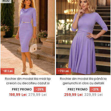
NOU
-81 Lei
-70 Lei
Rochie din modal lila midi tip
Rochie din modal lila până la
creion cu decolteu cazut si
genunchi in clos cu detalii
curea - StarShinerS
frontale - StarShinerS
PREȚ PROMO
-29%
PREȚ PROMO
-21%
198,99
Lei
279,99
Lei
259,99
Lei
329,99
Lei