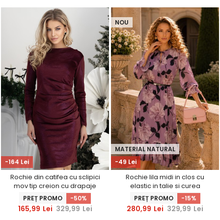
NOU
MATERIAL NATURAL
-164 Lei
-49 Lei
Rochie din catifea cu sclipici
Rochie lila midi in clos cu
mov tip creion cu drapaje
elastic in talie si curea
laterale - StarShinerS
detasabila - StarShinerS
PREȚ PROMO
-50%
PREȚ PROMO
-15%
165,99
Lei
329,99
Lei
280,99
Lei
329,99
Lei