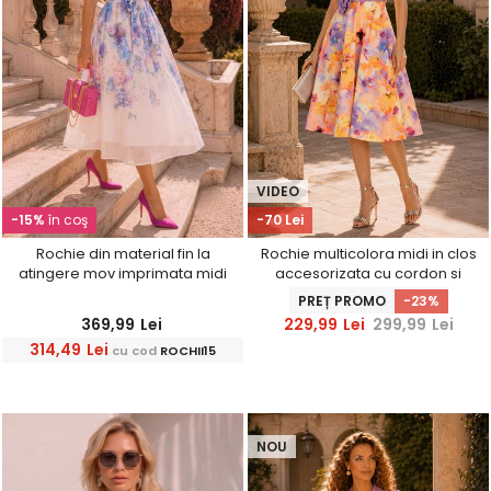
VIDEO
-15%
în coş
-70 Lei
Rochie din material fin la
Rochie multicolora midi in clos
atingere mov imprimata midi
accesorizata cu cordon si
in clos cu cordon
buzunare laterale
PREȚ PROMO
-23%
369,99
Lei
229,99
Lei
299,99
Lei
314,49
Lei
cu cod
ROCHII15
NOU