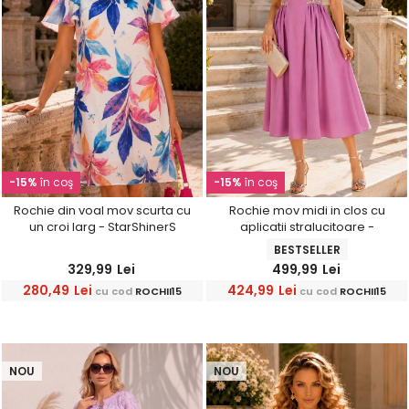
-15%
în coş
-15%
în coş
Rochie din voal mov scurta cu
Rochie mov midi in clos cu
un croi larg - StarShinerS
aplicatii stralucitoare -
StarShinerS
BESTSELLER
329,99
Lei
499,99
Lei
280,49
Lei
424,99
Lei
cu cod
ROCHII15
cu cod
ROCHII15
NOU
NOU