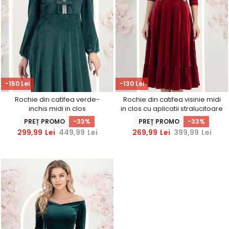
-150 Lei
-130 Lei
Rochie din catifea verde-
Rochie din catifea visinie midi
inchis midi in clos
in clos cu aplicatii stralucitoare
accesorizata cu fundite si
laterale- StarShinerS
PREȚ PROMO
-33%
PREȚ PROMO
-33%
pietre strass frontal
299,99
Lei
449,99
Lei
269,99
Lei
399,99
Lei