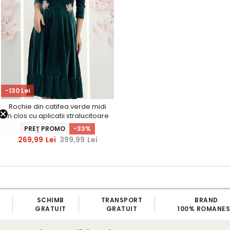
-130 Lei
Rochie din catifea verde midi
in clos cu aplicatii stralucitoare
laterale- StarShinerS
PREȚ PROMO
-33%
%
C
O
D
-
1
5
269,99
Lei
399,99
Lei
SCHIMB
TRANSPORT
BRAND
GRATUIT
GRATUIT
100% ROMANE