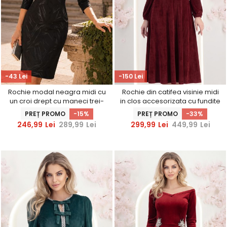
-43 Lei
-150 Lei
Rochie modal neagra midi cu
Rochie din catifea visinie midi
un croi drept cu maneci trei-
in clos accesorizata cu fundite
sferturi - StarShinerS
si pietre strass frontal
PREȚ PROMO
-15%
PREȚ PROMO
-33%
246,99
Lei
289,99
Lei
299,99
Lei
449,99
Lei