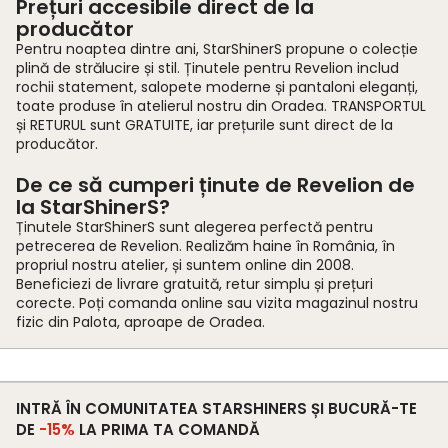
Prețuri accesibile direct de la
producător
Pentru noaptea dintre ani, StarShinerS propune o colecție
plină de strălucire și stil. Ținutele pentru Revelion includ
rochii statement, salopete moderne și pantaloni eleganți,
toate produse în atelierul nostru din Oradea. TRANSPORTUL
și RETURUL sunt GRATUITE, iar prețurile sunt direct de la
producător.
De ce să cumperi ținute de Revelion de
la StarShinerS?
Ținutele StarShinerS sunt alegerea perfectă pentru
petrecerea de Revelion. Realizăm haine în România, în
propriul nostru atelier, și suntem online din 2008.
Beneficiezi de livrare gratuită, retur simplu și prețuri
corecte. Poți comanda online sau vizita magazinul nostru
fizic din Palota, aproape de Oradea.
INTRĂ ÎN COMUNITATEA STARSHINERS ȘI BUCURĂ-TE
DE
-15%
LA PRIMA TA COMANDĂ