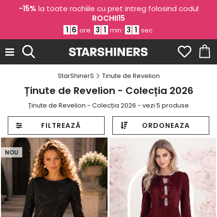
-15%
la toate rochiile cu pret intreg folosind codul
ROCHII15
1
6
3
1
3
0
ore
min
sec
StarShinerS
Tinute de Revelion
Ținute de Revelion - Colecția 2026
Ținute de Revelion - Colecția 2026 - vezi 5 produse
FILTREAZĂ
ORDONEAZA
NOU