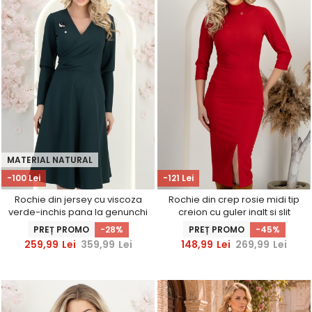
MATERIAL NATURAL
-100 Lei
-121 Lei
Rochie din jersey cu viscoza
Rochie din crep rosie midi tip
verde-inchis pana la genunchi
creion cu guler inalt si slit
in clos cu brosa - StarShinerS
frontal - StarShinerS
PREȚ PROMO
-28%
PREȚ PROMO
-45%
259,99
Lei
359,99
Lei
148,99
Lei
269,99
Lei