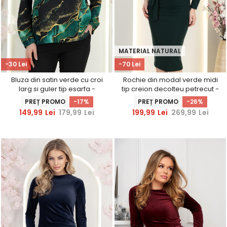
MATERIAL NATURAL
-30 Lei
-70 Lei
Bluza din satin verde cu croi
Rochie din modal verde midi
larg si guler tip esarfa -
tip creion decolteu petrecut -
StarShinerS
StarShinerS
PREȚ PROMO
-17%
PREȚ PROMO
-26%
149,99
Lei
179,99
Lei
199,99
Lei
269,99
Lei