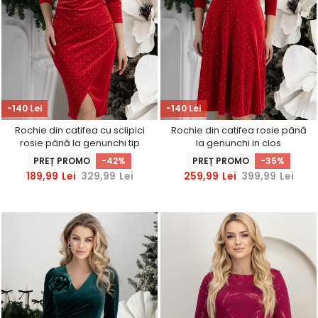
-140 Lei
-140 Lei
Rochie din catifea cu sclipici
Rochie din catifea rosie până
rosie până la genunchi tip
la genunchi in clos
creion cu maneci trei-sferturi -
accesorizata cu brosa florala
PREȚ PROMO
-42%
PREȚ PROMO
-35%
StarShinerS
- StarShinerS
189,99
Lei
329,99
Lei
259,99
Lei
399,99
Lei