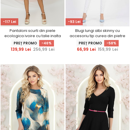
-117 Lei
-93 Lei
Pantaloni scurti din piele
Blugi lungi albi skinny cu
ecologica ivoire cu talie inalta
accesoriu tip curea din pietre
si croi larg
strass
PREȚ PROMO
-46%
PREȚ PROMO
-58%
139,99
Lei
256,99
Lei
66,99
Lei
159,99
Lei