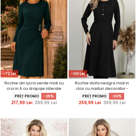
-72 Lei
-110 Lei
Rochie din lycra verde midi cu
Rochie stofa neagra midi in
croi in A cu drapaje laterale
clos cu nasturi decorativi -
StarShinerS
PREȚ PROMO
-25%
PREȚ PROMO
-30%
217,99
Lei
289,99
Lei
259,99
Lei
369,99
Lei