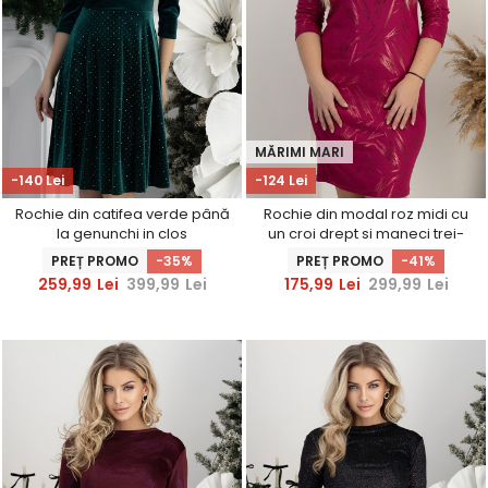
MĂRIMI MARI
-140 Lei
-124 Lei
Rochie din catifea verde până
Rochie din modal roz midi cu
la genunchi in clos
un croi drept si maneci trei-
accesorizata cu brosa florala
sferturi - StarShinerS
PREȚ PROMO
-35%
PREȚ PROMO
-41%
- StarShinerS
259,99
Lei
399,99
Lei
175,99
Lei
299,99
Lei