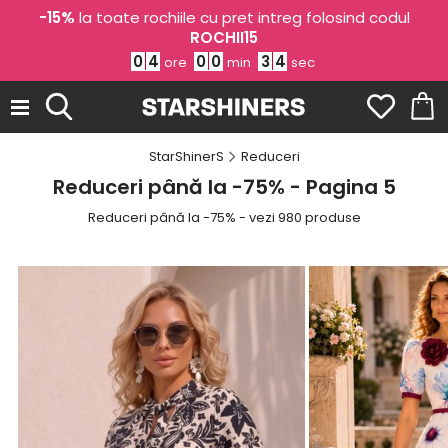
-15%
la toate rochiile cu pret intreg folosind codul
ROCHII15
0
4
0
0
3
1
ore
min
sec
StarShinerS
Reduceri
Reduceri până la -75% - Pagina 5
Reduceri până la -75% - vezi 980 produse