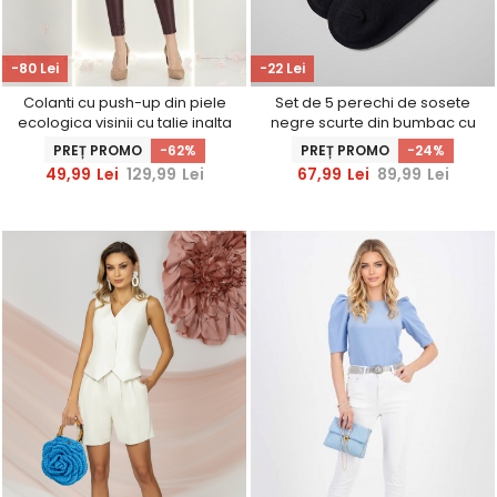
-80 Lei
-22 Lei
Colanti cu push-up din piele
Set de 5 perechi de sosete
ecologica visinii cu talie inalta
negre scurte din bumbac cu
- SunShine
logo StarShinerS brodat
PREȚ PROMO
-62%
PREȚ PROMO
-24%
49,99
Lei
129,99
Lei
67,99
Lei
89,99
Lei