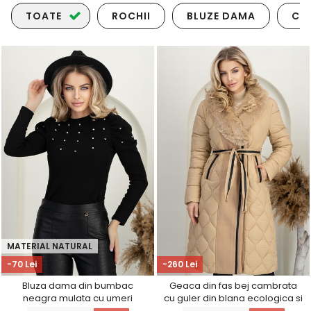
TOATE
ROCHII
BLUZE DAMA
CO
MATERIAL NATURAL
-70 Lei
-260 Lei
Bluza dama din bumbac
Geaca din fas bej cambrata
neagra mulata cu umeri
cu guler din blana ecologica si
bufanti si aplicatii cu pietre
buzunare laterale