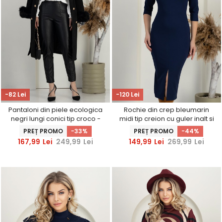
-82 Lei
-120 Lei
Pantaloni din piele ecologica
Rochie din crep bleumarin
negri lungi conici tip croco -
midi tip creion cu guler inalt si
StarShinerS
slit frontal - StarShinerS
PREȚ PROMO
-33%
PREȚ PROMO
-44%
167,99
Lei
249,99
Lei
149,99
Lei
269,99
Lei