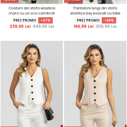
Costum din stofa elastica
Pantaloni lungi din stofa
maro cu un croi cambrat
elastica bej evazati cu talie
accesorizat cu franjuri metalici
inalta si buzunare laterale
PREȚ PROMO
-47%
PREȚ PROMO
-46%
239,99
Lei
449,99
Lei
166,99
Lei
306,99
Lei