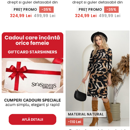
drept si guler detasabil din
drept si guler detasabil din
blana ecologica
blana ecologica
PREȚ PROMO
-35%
PREȚ PROMO
-35%
324,99
Lei
499,99
Lei
324,99
Lei
499,99
Lei
MATERIAL NATURAL
-110 Lei