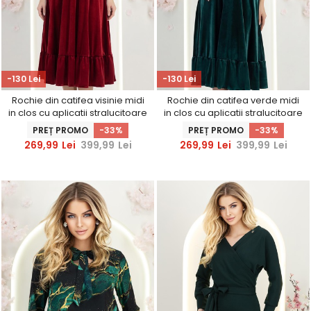
-130 Lei
-130 Lei
Rochie din catifea visinie midi
Rochie din catifea verde midi
in clos cu aplicatii stralucitoare
in clos cu aplicatii stralucitoare
laterale- StarShinerS
laterale- StarShinerS
PREȚ PROMO
-33%
PREȚ PROMO
-33%
269,99
Lei
399,99
Lei
269,99
Lei
399,99
Lei