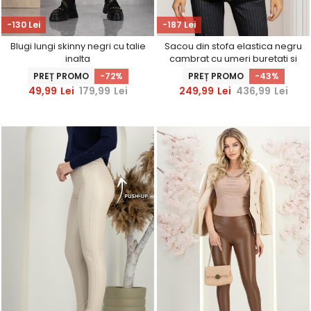
-130 Lei
-187 Lei
Blugi lungi skinny negri cu talie
Sacou din stofa elastica negru
inalta
cambrat cu umeri buretati si
brosa maxi florala
PREȚ PROMO
-72%
PREȚ PROMO
-43%
49,99
Lei
179,99
Lei
249,99
Lei
436,99
Lei