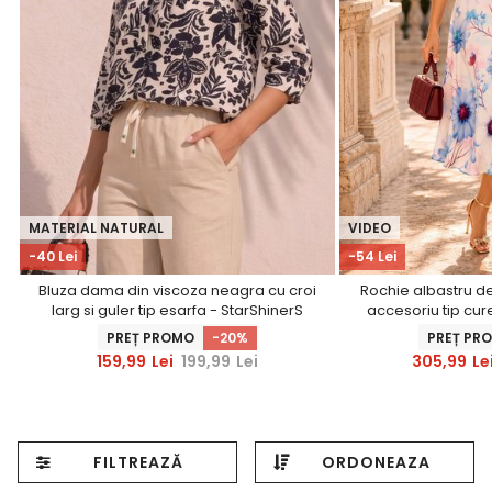
MATERIAL NATURAL
VIDEO
-40 Lei
-54 Lei
Bluza dama din viscoza neagra cu croi
Rochie albastru de
larg si guler tip esarfa - StarShinerS
accesoriu tip cure
Star
PREȚ PROMO
-20%
PREȚ PR
159,99
Lei
199,99
Lei
305,99
Le
FILTREAZĂ
ORDONEAZA