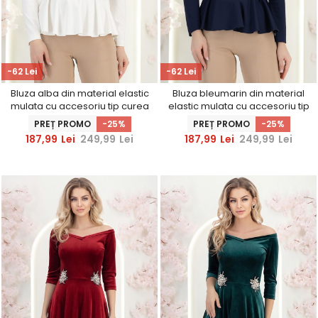
-62 Lei
-62 Lei
Bluza alba din material elastic
Bluza bleumarin din material
mulata cu accesoriu tip curea
elastic mulata cu accesoriu tip
si peplum
curea si peplum
PREȚ PROMO
-25%
PREȚ PROMO
-25%
187,99
Lei
249,99
Lei
187,99
Lei
249,99
Lei