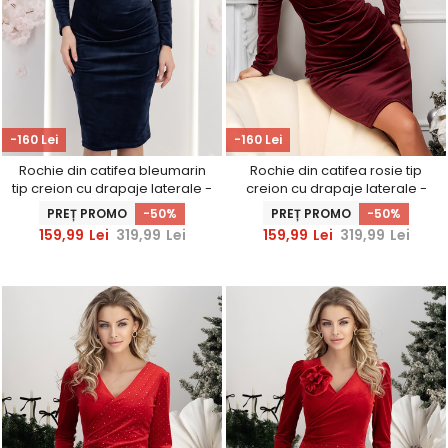
-160 Lei
-160 Lei
Rochie din catifea bleumarin
Rochie din catifea rosie tip
tip creion cu drapaje laterale -
creion cu drapaje laterale -
StarShinerS
StarShinerS
PREȚ PROMO
-50%
PREȚ PROMO
-50%
159,99
Lei
319,99
Lei
159,99
Lei
319,99
Lei