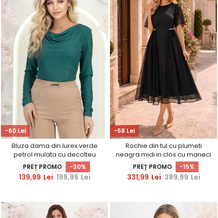
-60 Lei
-58 Lei
Bluza dama din lurex verde
Rochie din tul cu plumeti
petrol mulata cu decolteu
neagra midi in clos cu maneci
cazut - StarShinerS
bufante si aplicatii
PREȚ PROMO
-30%
PREȚ PROMO
-15%
stralucitoare cu perle -
139,99
Lei
199,99
Lei
331,99
Lei
389,99
Lei
StarShinerS