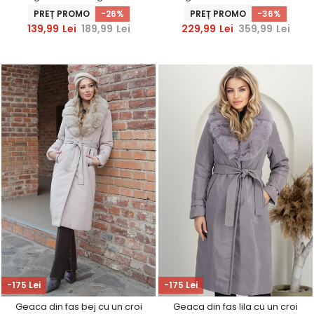
animal print
talie
PREȚ PROMO
-26%
PREȚ PROMO
-36%
139,99
Lei
189,99
Lei
229,99
Lei
359,99
Lei
-175 Lei
-175 Lei
Geaca din fas bej cu un croi
Geaca din fas lila cu un croi