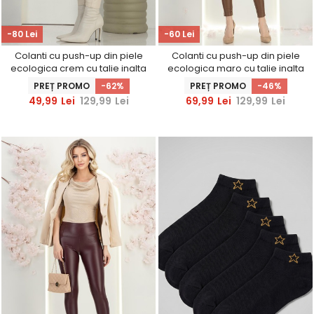
-80 Lei
-60 Lei
Colanti cu push-up din piele
Colanti cu push-up din piele
ecologica crem cu talie inalta
ecologica maro cu talie inalta
- SunShine
- SunShine
PREȚ PROMO
-62%
PREȚ PROMO
-46%
49,99
Lei
129,99
Lei
69,99
Lei
129,99
Lei