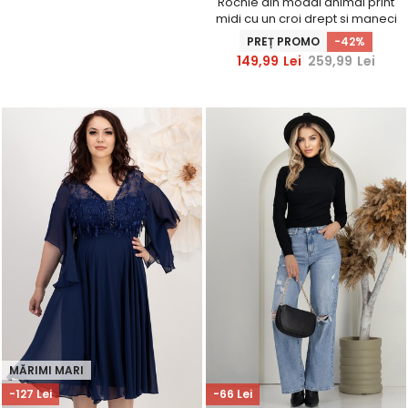
Rochie din modal animal print
midi cu un croi drept si maneci
trei-sferturi
PREȚ PROMO
-42%
149,99
Lei
259,99
Lei
MĂRIMI MARI
-127 Lei
-66 Lei