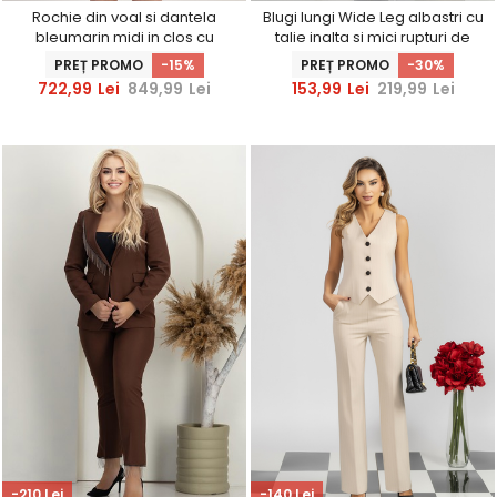
Rochie din voal si dantela
Blugi lungi Wide Leg albastri cu
bleumarin midi in clos cu
talie inalta si mici rupturi de
maneci din voal tip fluture
material
PREȚ PROMO
-15%
PREȚ PROMO
-30%
722,99
Lei
849,99
Lei
153,99
Lei
219,99
Lei
-210 Lei
-140 Lei