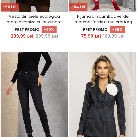
-60 Lei
-94 Lei
Vesta din piele ecologica
Pijama din bumbac verde
maro oversize cu buzunare
imprimat festiv cu un croi larg
laterale
si elastic in talie
PREȚ PROMO
-20%
PREȚ PROMO
-55%
239,99
Lei
299,99
Lei
75,99
Lei
169,99
Lei