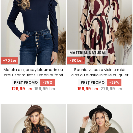
MATERIAL NATURAL
-70 Lei
-80 Lei
Maleta din jersey bleumarin cu
Rochie viscoza visinie midi
croi usor mulat si umeri bufanti
clos cu elastic in talie cu guler
- StarShinerS
inalt - StarShinerS
PREȚ PROMO
-35%
PREȚ PROMO
-29%
129,99
Lei
199,99
Lei
199,99
Lei
279,99
Lei