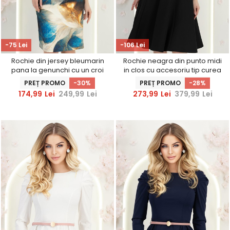
-75 Lei
-106 Lei
Rochie din jersey bleumarin
Rochie neagra din punto midi
pana la genunchi cu un croi
in clos cu accesoriu tip curea
drept si imprimeu -
PREȚ PROMO
-30%
PREȚ PROMO
-28%
StarShinerS
174,99
Lei
249,99
Lei
273,99
Lei
379,99
Lei