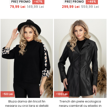
PREȚ PROMO
-47%
PREȚ PROMO
-46%
strass
79,99
Lei
149,99
Lei
299,99
Lei
559,99
Lei
-50 Lei
-130 Lei
Bluza dama din tricot fin
Trench din piele ecologica
neagra cu croi larg si detalii
negru cambrat cu elastic in