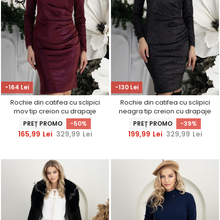
-164 Lei
-130 Lei
Rochie din catifea cu sclipici
Rochie din catifea cu sclipici
mov tip creion cu drapaje
neagra tip creion cu drapaje
laterale - StarShinerS
laterale - StarShinerS
PREȚ PROMO
-50%
PREȚ PROMO
-39%
165,99
Lei
329,99
Lei
199,99
Lei
329,99
Lei