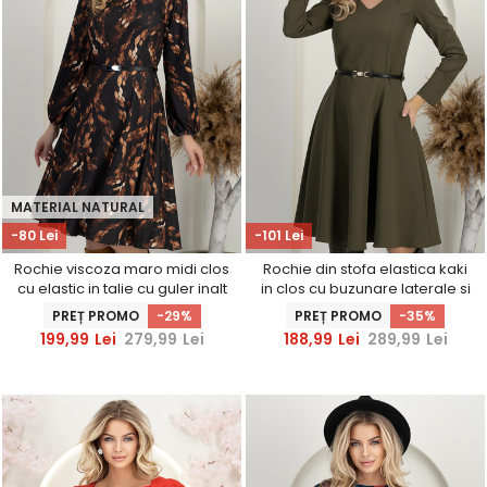
MATERIAL NATURAL
-80 Lei
-101 Lei
Rochie viscoza maro midi clos
Rochie din stofa elastica kaki
cu elastic in talie cu guler inalt
in clos cu buzunare laterale si
- StarShinerS
accesoriu tip curea -
PREȚ PROMO
-29%
PREȚ PROMO
-35%
StarShinerS
199,99
Lei
279,99
Lei
188,99
Lei
289,99
Lei