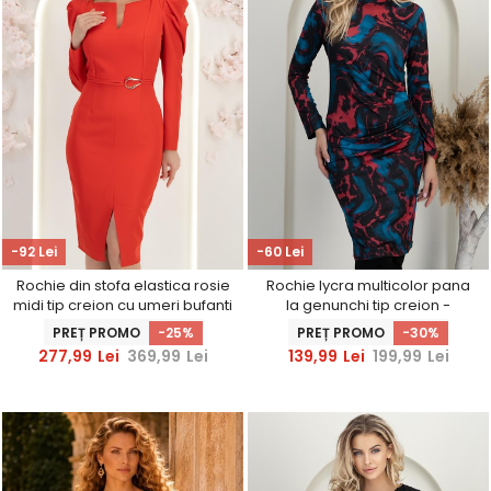
-92 Lei
-60 Lei
Rochie din stofa elastica rosie
Rochie lycra multicolor pana
midi tip creion cu umeri bufanti
la genunchi tip creion -
si slit frontal - StarShinerS
StarShinerS
PREȚ PROMO
-25%
PREȚ PROMO
-30%
277,99
Lei
369,99
Lei
139,99
Lei
199,99
Lei