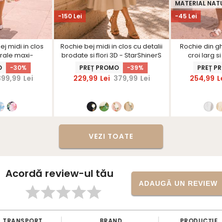
MATERIAL NAT
-150 Lei
-45 Lei
ej midi in clos
Rochie bej midi in clos cu detalii
Rochie din g
orale maxi-
brodate si flori 3D - StarShinerS
croi larg 
nerS
b
O
-30%
PREȚ PROMO
-39%
PREȚ P
399,99
Lei
229,99
Lei
379,99
Lei
254,99
L
VEZI TOATE
Acordă review-ul tău
ADAUGĂ UN REVIEW
TRANSPORT
BRAND
PRODUCŢIE