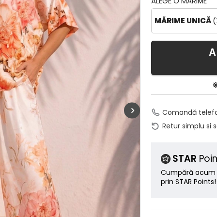
ALEGE O MĂRIME
MĂRIME UNICĂ
(
A
Comandă telef
Retur simplu si 
STAR
Poin
Cumpără acum ș
prin STAR Points!