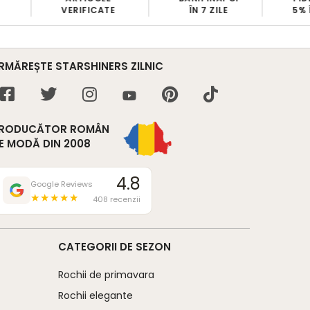
VERIFICATE
ÎN 7 ZILE
5% 
RMĂREȘTE STARSHINERS ZILNIC
RODUCĂTOR ROMÂN
E MODĂ DIN 2008
4.8
Google Reviews
★★★★★
408 recenzii
CATEGORII DE SEZON
Rochii de primavara
Rochii elegante