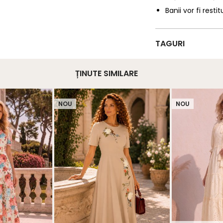
Banii vor fi restit
TAGURI
ȚINUTE SIMILARE
NOU
NOU