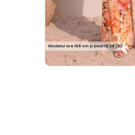
Modelul are
168
cm și poartă
38 (M)