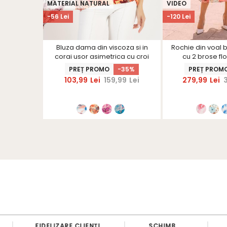
MATERIAL NATURAL
VIDEO
-56 Lei
-120 Lei
in clos cu
Bluza dama din viscoza si in
Rochie din voal b
toare -
corai usor asimetrica cu croi
cu 2 brose fl
S
larg si guler tip esarfa -
StarShi
R
PREȚ PROMO
-35%
PREȚ PROM
StarShinerS
i
103,99
Lei
159,99
Lei
279,99
Lei
d
ROCHII15
FIDELIZARE CLIENȚI
SCHIMB