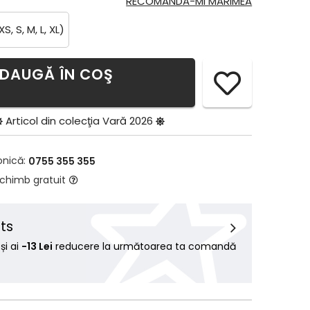
RECOMANDĂ-MI MĂRIMEA
XS, S, M, L, XL)
DAUGĂ ÎN COŞ
Articol din colecţia
Vară 2026
onică:
0755 355 355
schimb gratuit
ts
i ai
-13 Lei
reducere la următoarea ta comandă