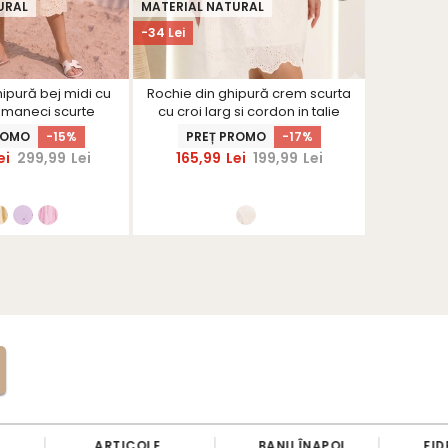
URAL
MATERIAL NATURAL
MATERIAL 
-34 Lei
-60 Lei
hipură bej midi cu
Rochie din ghipură crem scurta
Rochie di
si maneci scurte
cu croi larg si cordon in talie
clos cu 
ufante
ROMO
-15%
PREȚ PROMO
-17%
PRE
ei
299,99
Lei
165,99
Lei
199,99
Lei
199,9
ARTICOLE
BANII ÎNAPOI
FID