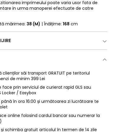
pozitionarea imprimeului poate varia usor fata de
entare in urma manoperei efectuate de catre
rtă mărimea:
38 (M)
| Înălțime:
168
cm
IJIRE
 clienților săi transport GRATUIT pe teritoriul
enzi de minim 399 Lei
 face prin serviciul de curierat rapid GLS sau
LS Locker / Easybox
ână în ora 16:00 și următoarea zi lucrătoare te
olet
ace online folosind cardul bancar sau numerar la
)
 și schimba gratuit articolul în termen de 14 zile