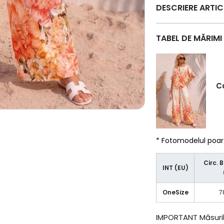
DESCRIERE ARTI
TABEL DE MĂRIMI
C
* Fotomodelul poa
Circ. 
INT (EU)
OneSize
7
IMPORTANT
Măsuril