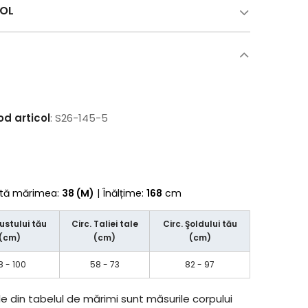
COL
od articol
: S26-145-5
rtă mărimea:
38 (M)
| Înălțime:
168
cm
Bustului tău
Circ. Taliei tale
Circ. Şoldului tău
(cm)
(cm)
(cm)
8 - 100
58 - 73
82 - 97
e din tabelul de mărimi sunt măsurile corpului