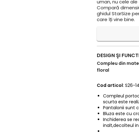
uman, nu cele ale a
Compară dimensiun
ghidul StarSize pe
care îți vine bine.
DESIGN ŞI FUNCT
Compleu din materi
floral
Cod articol
: S26-1
Compleul portoc
scurta este reali
Pantalonii sunt cu
Bluza este cu cr
Inchiderea se rea
inalt,decolteul in