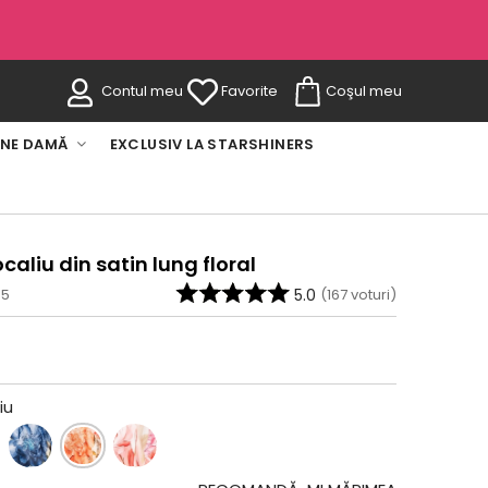
Contul meu
Favorite
Coşul meu
INE DAMĂ
EXCLUSIV LA STARSHINERS
aliu din satin lung floral
-5
5.0
(
167
voturi)
iu