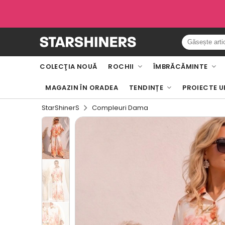
COLECŢIA NOUĂ
ROCHII
ÎMBRĂCĂMINTE
MAGAZIN ÎN ORADEA
TENDINȚE
PROIECTE U
StarShinerS
Compleuri Dama