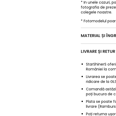
* In unele cazuri, 
fotografia de prez
colegele noastre.
* Fotomodelul poa
MATERIAL ȘI ÎNGR
LIVRARE ȘI RETUR
StarShinerS oferă
României la com
Livrarea se poate
ridicare de la G
Comandă astăzi p
poți bucura de c
Plata se poate f
livrare (Ramburs
Poți returna ușor