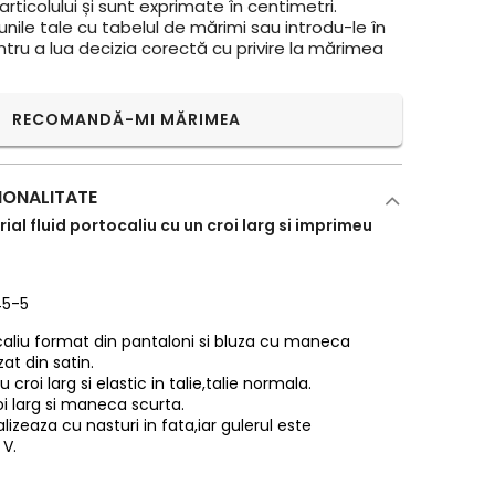
rticolului și sunt exprimate în centimetri.
ile tale cu tabelul de mărimi sau introdu-le în
ntru a lua decizia corectă cu privire la mărimea
RECOMANDĂ-MI MĂRIMEA
IONALITATE
al fluid portocaliu cu un croi larg si imprimeu
45-5
aliu format din pantaloni si bluza cu maneca
zat din satin.
 croi larg si elastic in talie,talie normala.
oi larg si maneca scurta.
lizeaza cu nasturi in fata,iar gulerul este
 V.