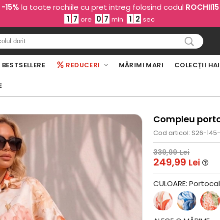
-15%
la toate rochiile cu pret intreg folosind codul
ROCHII15
1
7
0
7
1
1
ore
min
sec
BESTSELLERE
REDUCERI
MĂRIMI MARI
COLECȚII HA
E
Compleu portoc
Cod articol: S26-145
339,99
Lei
249,99
Lei
CULOARE:
Portocal