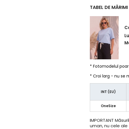
TABEL DE MĂRIMI
C
L
Ma
* Fotomodelul poa
* Croi larg - nu se
INT (EU)
OneSize
IMPORTANT
Măsuril
uman, nu cele ale a