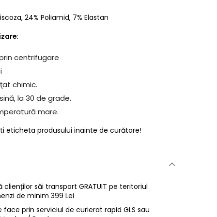
iscoza
,
24% Poliamid
,
7% Elastan
lizare
:
prin centrifugare
i
ţat chimic.
ină, la 30 de grade.
emperatură mare.
ti eticheta produsului inainte de curătare!
 clienților săi transport GRATUIT pe teritoriul
enzi de minim 399 Lei
 face prin serviciul de curierat rapid GLS sau