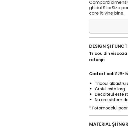
Compară dimensiun
ghidul StarSize pe
care îți vine bine.
DESIGN ŞI FUNCT
Tricou din viscoza
rotunjit
Cod articol
: S26-1
Tricoul albastru 
Croiul este larg.
Decolteul este r
Nu are sistem de
* Fotomodelul poa
MATERIAL ȘI ÎNGR