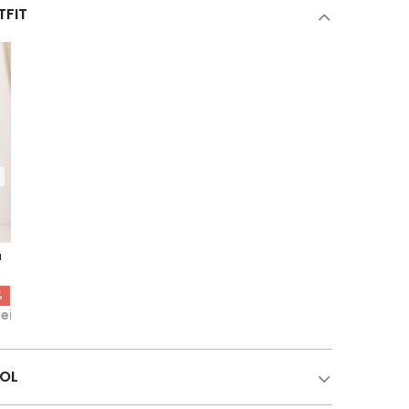
TFIT
u
%
Lei
COL