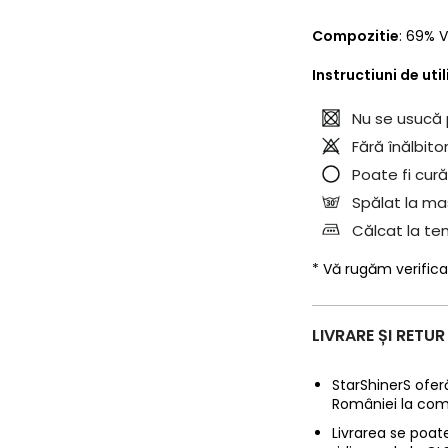
Compozitie
:
69% V
Instructiuni de uti
Nu se usucă 
Fără înălbitor
Poate fi cură
Spălat la mas
Călcat la t
* Vă rugăm verifica
LIVRARE ȘI RETUR
StarShinerS oferă
României la com
Livrarea se poate