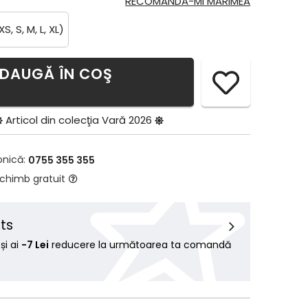
RECOMANDĂ-MI MĂRIMEA
XS, S, M, L, XL)
DAUGĂ ÎN COŞ
Articol din colecţia
Vară 2026
onică:
0755 355 355
schimb gratuit
ts
i ai
-7 Lei
reducere la următoarea ta comandă