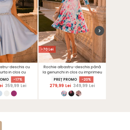
VIDEO
-70 Lei
-60 Lei
stru-deschis cu
Rochie albastru-deschis până
Rochie a
curta in clos cu
la genunchi in clos cu imprimeu
la genunc
- StarShinerS
floral - StarShinerS
si cu
ROMO
-17%
PREȚ PROMO
-20%
PRE
ei
359,99
Lei
279,99
Lei
349,99
Lei
239,