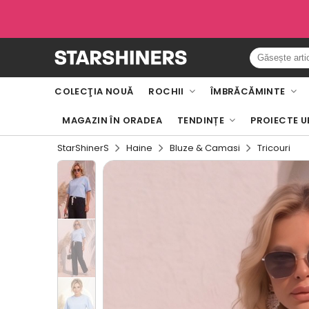
COLECŢIA NOUĂ
ROCHII
ÎMBRĂCĂMINTE
MAGAZIN ÎN ORADEA
TENDINȚE
PROIECTE U
StarShinerS
Haine
Bluze & Camasi
Tricouri