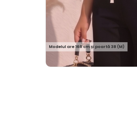
Modelul are
168
cm și poartă
38 (M)