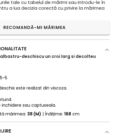
ile tale cu tabelul de mărimi sau introdu-le în
ntru a lua decizia corectă cu privire la mărimea
RECOMANDĂ-MI MĂRIMEA
IONALITATE
 albastru-deschiscu un croi larg si decolteu
55-5
deschis este realizat din viscoza.
otund.
 inchidere sau captuseala.
rtă mărimea:
38 (M)
| Înălțime:
168
cm
IJIRE