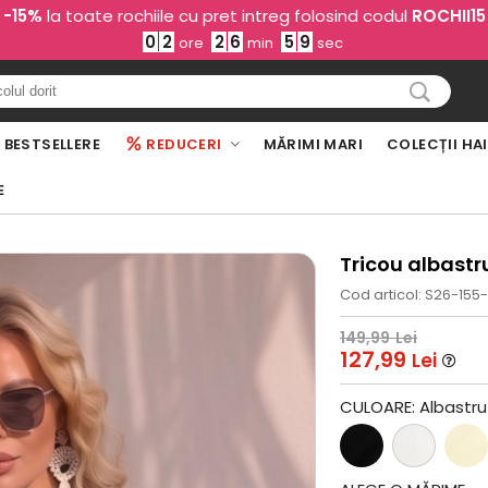
-15%
la toate rochiile cu pret intreg folosind codul
ROCHII15
0
2
2
6
5
8
ore
min
sec
BESTSELLERE
REDUCERI
MĂRIMI MARI
COLECȚII HA
E
Tricou albastr
Cod articol: S26-155
149,99
Lei
127,99
Lei
CULOARE:
Albastru