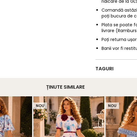
ridicare de la G
Comandă astăzi p
poți bucura de c
Plata se poate f
livrare (Ramburs
Poți returna ușor
Banii vor fi restit
TAGURI
ȚINUTE SIMILARE
NOU
NOU