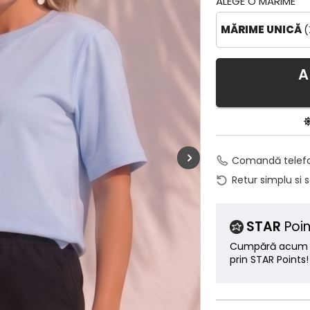
ALEGE O MĂRIME
MĂRIME UNICĂ
(
A
Comandă telef
Retur simplu si 
STAR
Poin
Cumpără acum ș
prin STAR Points!