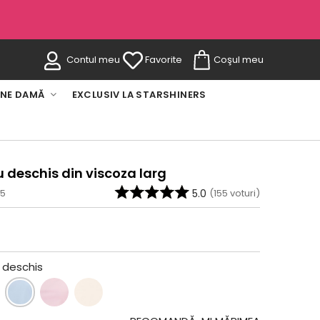
Contul meu
Favorite
Coşul meu
INE DAMĂ
EXCLUSIV LA STARSHINERS
u deschis din viscoza larg
-5
5.0
(
155
voturi)
 deschis