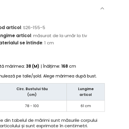
od articol
: S26-155-5
ungime articol
: măsurat de la umăr la tiv
terialul se întinde
: 1 cm
rtă mărimea:
38 (M)
| Înălțime:
168
cm
 mulează pe talie/șold. Alege mărimea după bust.
Circ. Bustului tău
Lungime
(cm)
articol
78 - 100
61 cm
e din tabelul de mărimi sunt măsurile corpului
rticolului și sunt exprimate în centimetri.