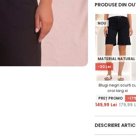
PRODUSE DIN OU
NOU
MATERIAL NATURAL
-30 Lei
Blugi negri scurti c
croi larg si
accesoriu tip
PREȚ PROMO
-17
curea
149,99
Lei
179,99
DESCRIERE ARTI