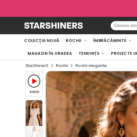
COLECŢIA NOUĂ
ROCHII
ÎMBRĂCĂMINTE
MAGAZIN ÎN ORADEA
TENDINȚE
PROIECTE U
StarShinerS
Rochii
Rochii elegante