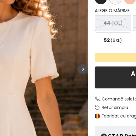
ALEGE O MĂRIME
44
(XXL)
52
(6XL)
A
Comandă telef
Retur simplu
Fabricat cu dra