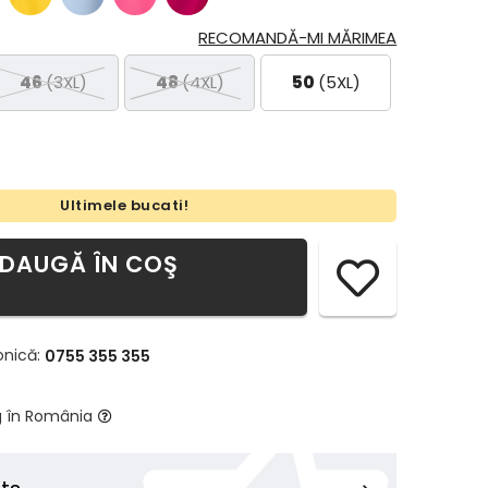
RECOMANDĂ-MI MĂRIMEA
46
(3XL)
48
(4XL)
50
(5XL)
Ultimele bucati!
DAUGĂ ÎN COŞ
onică:
0755 355 355
g în România