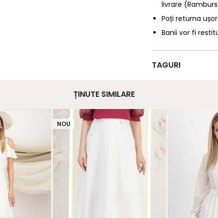
livrare (Ramburs
Poți returna ușor
Banii vor fi restit
TAGURI
ȚINUTE SIMILARE
NOU