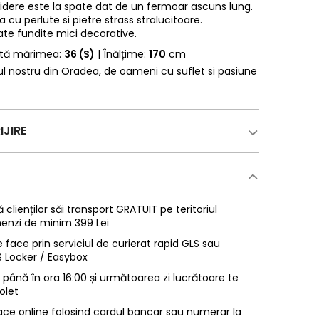
idere este la spate dat de un fermoar ascuns lung.
 cu perlute si pietre strass stralucitoare.
cate fundite mici decorative.
rtă mărimea:
36 (S)
| Înălțime:
170
cm
erul nostru din Oradea, de oameni cu suflet si pasiune
IJIRE
 clienților săi transport GRATUIT pe teritoriul
enzi de minim 399 Lei
 face prin serviciul de curierat rapid GLS sau
LS Locker / Easybox
ână în ora 16:00 și următoarea zi lucrătoare te
olet
ace online folosind cardul bancar sau numerar la