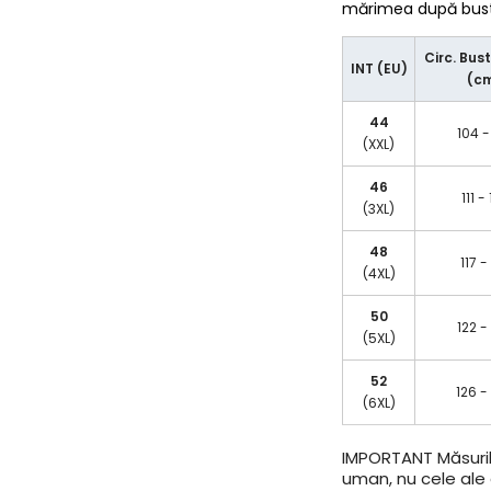
mărimea după bust/
Circ. Bust
INT (EU)
(c
44
104 -
(XXL)
46
111 -
(3XL)
48
117 -
(4XL)
50
122 -
(5XL)
52
126 -
(6XL)
IMPORTANT
Măsuril
uman, nu cele ale a