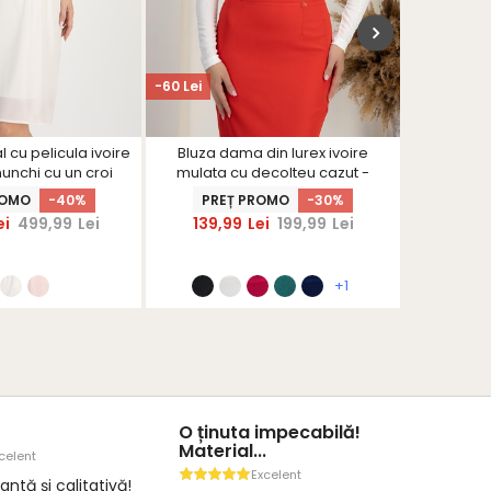
-60 Lei
-50 Lei
l cu pelicula ivoire
Bluza dama din lurex ivoire
Fusta sto
unchi cu un croi
mulata cu decolteu cazut -
croi drep
astic in talie cu
StarShinerS
ROMO
-40%
PREȚ PROMO
-30%
PRE
lucitoare pe cordon
ei
499,99
Lei
139,99
Lei
199,99
Lei
189,9
arShinerS
+1
O ținuta impecabilă!
Material...
celent
Excelent
antă și calitativă!