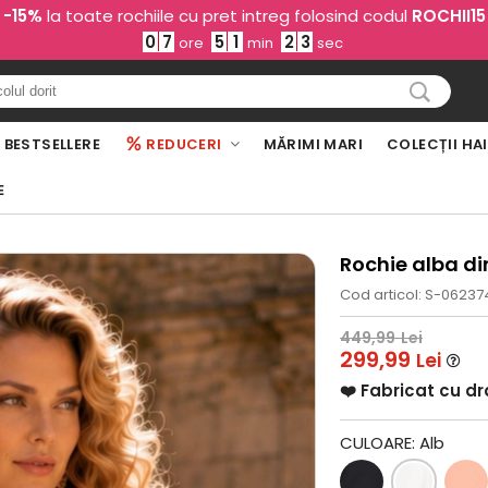
-15%
la toate rochiile cu pret intreg folosind codul
ROCHII15
0
7
5
1
2
2
ore
min
sec
BESTSELLERE
REDUCERI
MĂRIMI MARI
COLECȚII HA
E
Rochie alba di
Cod articol: S-06237
449,99
Lei
299,99
Lei
❤️ Fabricat cu d
CULOARE:
Alb