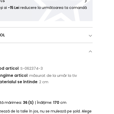
ts
i ai
-15 Lei
reducere la următoarea ta comandă
COL
od articol
: S-062374-3
ungime articol
: măsurat de la umăr la tiv
terialul se întinde
: 2 cm
rtă mărimea:
36 (S)
| Înălțime:
170
cm
zează de la talie în jos, nu se mulează pe șold. Alege