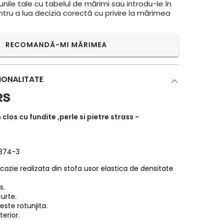
ile tale cu tabelul de mărimi sau introdu-le în
ntru a lua decizia corectă cu privire la mărimea
RECOMANDĂ-MI MĂRIMEA
IONALITATE
 clos cu fundite ,perle si pietre strass -
2374-3
cazie realizata din stofa usor elastica de densitate
s.
urte.
 este rotunjita.
terior.