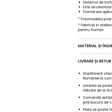
Sistemul de inch
Este accesorizata
Frontal are apli
* Fotomodelul poa
* Fabricat in ateli
pentru frumos
MATERIAL ȘI ÎNGR
LIVRARE ȘI RETUR
StarShinerS oferă
României la com
Livrarea se poate
ridicare de la G
Comandă astăzi p
poți bucura de c
Plata se poate f