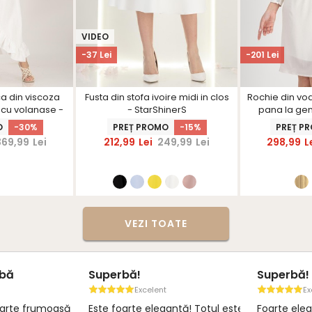
VIDEO
-37 Lei
-201 Lei
a din viscoza
Fusta din stofa ivoire midi in clos
Rochie din voa
s cu volanase -
- StarShinerS
pana la gen
nerS
drept cu el
O
-30%
PREȚ PROMO
-15%
PREȚ P
aplicatii stra
369,99
Lei
212,99
Lei
249,99
Lei
298,99
L
- St
VEZI TOATE
rbă
Superbă!
Superbă!
Excelent
Ex
oarte frumoasă ,
Este foarte elegantă! Totul este la
Foarte eleg