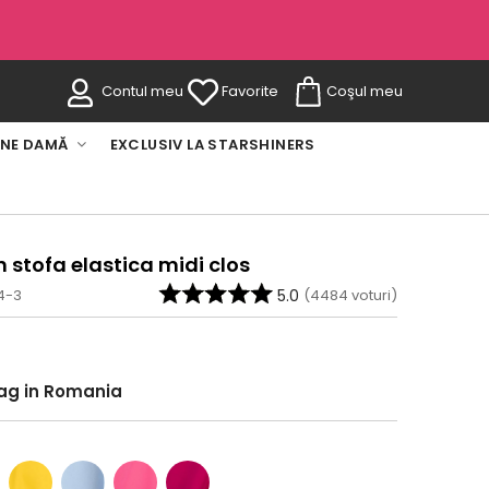
Contul meu
Favorite
Coşul meu
INE DAMĂ
EXCLUSIV LA STARSHINERS
n stofa elastica midi clos
4-3
5.0
(
4484
voturi)
rag in Romania