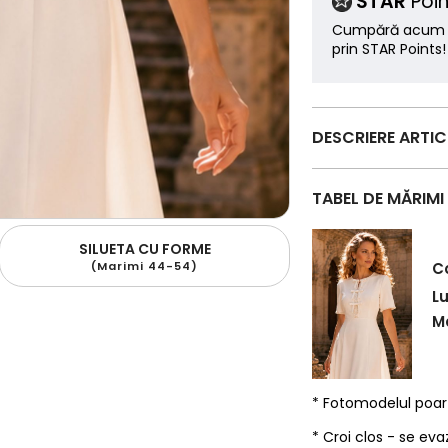
STAR
Poin
Cumpără acum ș
prin STAR Points!
DESCRIERE ARTI
TABEL DE MĂRIMI
SILUETA CU FORME
(Marimi 44-54)
C
L
Ma
* Fotomodelul poa
* Croi clos - se eva