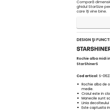
Compară dimensiun
ghidul StarSize pe
care îți vine bine.
DESIGN ŞI FUNCT
Rochie alba midi in
StarShinerS
Cod articol
: S-06
Rochie alba de o
medie.
Croiul este in clo
Manecile sunt sc
Linia decolteului
Este captusita in