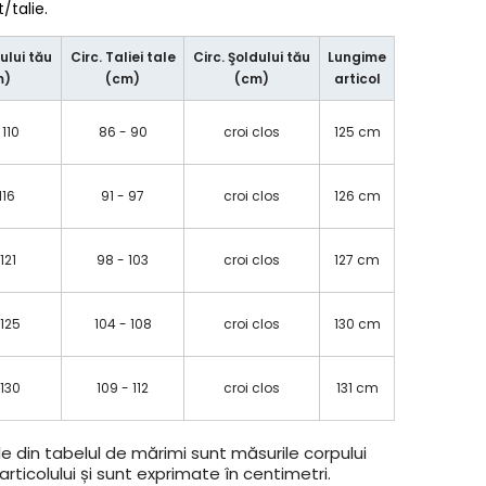
talie.
ului tău
Circ. Taliei tale
Circ. Şoldului tău
Lungime
m)
(cm)
(cm)
articol
 110
86 - 90
croi clos
125 cm
 116
91 - 97
croi clos
126 cm
 121
98 - 103
croi clos
127 cm
 125
104 - 108
croi clos
130 cm
 130
109 - 112
croi clos
131 cm
e din tabelul de mărimi sunt măsurile corpului
rticolului și sunt exprimate în centimetri.