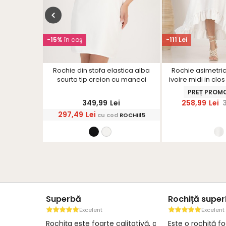
-15%
în coş
-111 Lei
za si in
Rochie din stofa elastica alba
Rochie asimetric
uzunare-
scurta tip creion cu maneci
ivoire midi in clo
S
bufante accesorizata cu fundite
StarShi
-15%
PREȚ PROM
- StarShinerS
,99
Lei
349,99
Lei
258,99
Lei
297,49
Lei
RA10EXTRA
cu cod
ROCHII15
Superbă
Rochiță supe
Excelent
Excelent
Rochița este foarte calitativă, are
Este o rochiță f