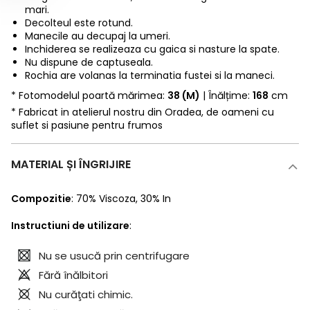
mari.
Decolteul este rotund.
Manecile au decupaj la umeri.
Inchiderea se realizeaza cu gaica si nasture la spate.
Nu dispune de captuseala.
Rochia are volanas la terminatia fustei si la maneci.
* Fotomodelul poartă mărimea:
38 (M)
| Înălțime:
168
cm
* Fabricat in atelierul nostru din Oradea, de oameni cu
suflet si pasiune pentru frumos
MATERIAL ȘI ÎNGRIJIRE
Compozitie
:
70% Viscoza
,
30% In
Instructiuni de utilizare
:
Nu se usucă prin centrifugare
Fără înălbitori
Nu curăţati chimic.