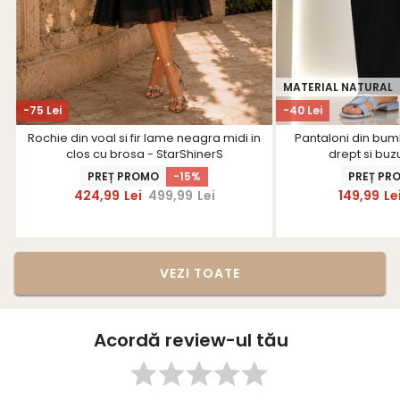
MATERIAL NATURAL
-75 Lei
-40 Lei
Rochie din voal si fir lame neagra midi in
Pantaloni din bum
clos cu brosa - StarShinerS
drept si buz
PREȚ PROMO
-15%
PREȚ PR
424,99
Lei
499,99
Lei
149,99
Le
VEZI TOATE
Acordă review-ul tău