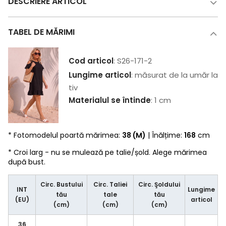
DESCRIERE ARTICOL
TABEL DE MĂRIMI
Cod articol
: S26-171-2
Lungime articol
: măsurat de la umăr la
tiv
Materialul se întinde
: 1 cm
* Fotomodelul poartă mărimea:
38 (M)
| Înălțime:
168
cm
* Croi larg - nu se mulează pe talie/șold. Alege mărimea
după bust.
Circ. Bustului
Circ. Taliei
Circ. Şoldului
INT
Lungime
tău
tale
tău
(EU)
articol
(cm)
(cm)
(cm)
36