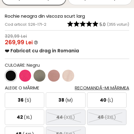
Rochie neagra din viscoza scurt larg
Cod articol: S26-171-2
5.0
(
355
voturi)
329,99
Lei
269,99
Lei
❤️ Fabricat cu drag in Romania
CULOARE:
Negru
ALEGE O MĂRIME
RECOMANDĂ-MI MĂRIMEA
36
(S)
38
(M)
40
(L)
42
(XL)
44
(XXL)
46
(3XL)