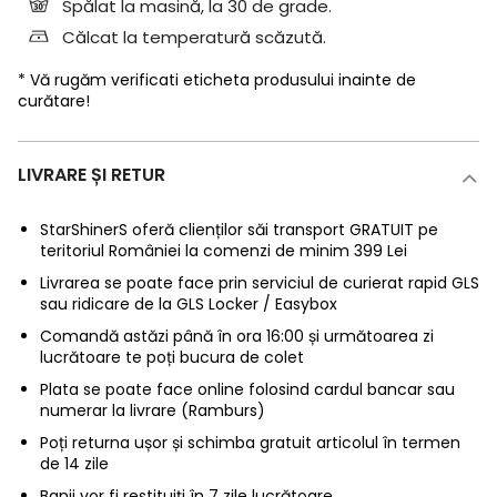
Spălat la masină, la 30 de grade.
Călcat la temperatură scăzută.
* Vă rugăm verificati eticheta produsului inainte de
curătare!
LIVRARE ȘI RETUR
StarShinerS oferă clienților săi transport GRATUIT pe
teritoriul României la comenzi de minim 399 Lei
Livrarea se poate face prin serviciul de curierat rapid GLS
sau ridicare de la GLS Locker / Easybox
Comandă astăzi până în ora 16:00 și următoarea zi
lucrătoare te poți bucura de colet
Plata se poate face online folosind cardul bancar sau
numerar la livrare (Ramburs)
Poți returna ușor și schimba gratuit articolul în termen
de 14 zile
Banii vor fi restituiți în 7 zile lucrătoare