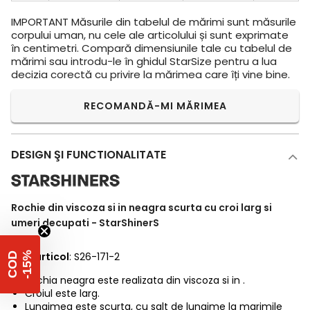
IMPORTANT
Măsurile din tabelul de mărimi sunt măsurile
corpului uman, nu cele ale articolului și sunt exprimate
în centimetri. Compară dimensiunile tale cu tabelul de
mărimi sau introdu-le în ghidul StarSize pentru a lua
decizia corectă cu privire la mărimea care îți vine bine.
RECOMANDĂ-MI MĂRIMEA
DESIGN ŞI FUNCTIONALITATE
Rochie din viscoza si in neagra scurta cu croi larg si
umeri decupati - StarShinerS
Cod articol
%
: S26-171-2
C
O
D
-
1
5
Rochia neagra este realizata din viscoza si in .
Croiul este larg.
Lungimea este scurta, cu salt de lungime la marimile