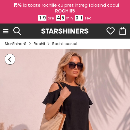
-15%
la toate rochiile cu pret intreg folosind codul
ROCHII15
1
9
4
5
0
0
ore
min
sec
StarShinerS
Rochii
Rochii casual