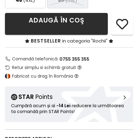
48
(4XL)
50
(5XL)
ADAUGĂ ÎN COŞ
BESTSELLER
in categoria "Rochii"
Comandă telefonică:
0755 355 355
Retur simplu si schimb gratuit
Fabricat cu drag în România
STAR
Points
Cumpără acum și ai
-14 Lei
reducere la următoarea
ta comandă prin STAR Points!