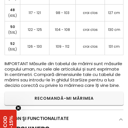
48
117 - 121
98 - 103
croi clos
127 cm
(4XL)
50
122 - 125
104 - 108
croi clos
130 cm
(5XL)
52
126 - 130
109 - 112
croi clos
131 cm
(6XL)
IMPORTANT
Măsurile din tabelul de mărimi sunt măsurile
corpului uman, nu cele ale articolului și sunt exprimate
în centimetri. Compară dimensiunile tale cu tabelul de
mărimi sau introdu-le în ghidul StarSize pentru a lua
decizia corectă cu privire la mărimea care îți vine bine.
RECOMANDĂ-MI MĂRIMEA
DESIGN ŞI FUNCTIONALITATE
%
C
O
D
-
1
5