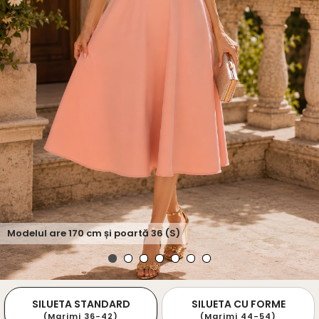
Modelul are
170
cm și poartă
36 (S)
SILUETA STANDARD
SILUETA CU FORME
(Marimi 36-42)
(Marimi 44-54)