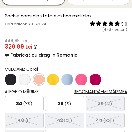
Rochie corai din stofa elastica midi clos
Cod articol: S-062374-6
5.0
(
4484
voturi)
449,99
Lei
329,99
Lei
❤️ Fabricat cu drag in Romania
CULOARE:
Corai
ALEGE O MĂRIME
RECOMANDĂ-MI MĂRIMEA
34
(XS)
36
(S)
38
(M)
40
(L)
42
(XL)
44
(XXL)