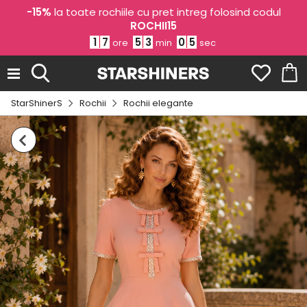
-15%
la toate rochiile cu pret intreg folosind codul
ROCHII15
1
7
5
3
0
4
ore
min
sec
StarShinerS
Rochii
Rochii elegante