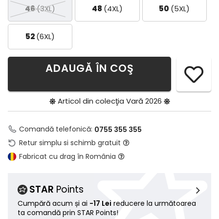
46
(3XL)
48
(4XL)
50
(5XL)
52
(6XL)
ADAUGĂ ÎN COŞ
Articol din colecţia
Vară 2026
Comandă telefonică:
0755 355 355
Retur simplu si schimb gratuit
Fabricat cu drag în România
STAR
Points
Cumpără acum și ai
-17 Lei
reducere la următoarea
ta comandă prin STAR Points!