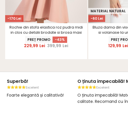
MATERIAL NATURAL
-170 Lei
-60 Lei
Rochie din stofa elastica roz pudra midi
Bluza dama din visc
in clos cu detalii brodate si brosa maxi
si volanase la u
florala - StarShinerS
PREȚ PROMO
-43%
PREȚ PR
229,99
Lei
399,99
Lei
129,99
Le
Superbă!
O ținuta impecabilă! M
Excelent
Excelent
Foarte elegantă și calitativă!
O ținuta impecabilă! Mat
calitate. Recomand cu î