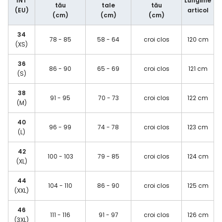
INT
Lungime
tău
tale
tău
(EU)
articol
(cm)
(cm)
(cm)
34
78 - 85
58 - 64
croi clos
120 cm
(XS)
36
86 - 90
65 - 69
croi clos
121 cm
(S)
38
91 - 95
70 - 73
croi clos
122 cm
(M)
40
96 - 99
74 - 78
croi clos
123 cm
(L)
42
100 - 103
79 - 85
croi clos
124 cm
(XL)
44
104 - 110
86 - 90
croi clos
125 cm
(XXL)
46
111 - 116
91 - 97
croi clos
126 cm
(3XL)