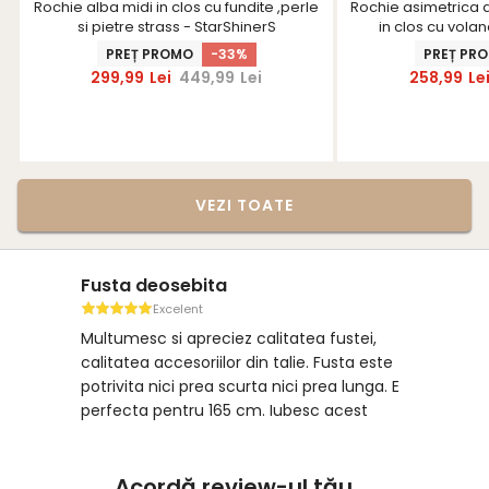
Rochie alba midi in clos cu fundite ,perle
Rochie asimetrica d
si pietre strass - StarShinerS
in clos cu vola
PREȚ PROMO
-33%
PREȚ PR
299,99
Lei
449,99
Lei
258,99
Le
VEZI TOATE
Fusta deosebita
Excelent
Multumesc si apreciez calitatea fustei,
calitatea accesoriilor din talie. Fusta este
potrivita nici prea scurta nici prea lunga. E
perfecta pentru 165 cm. Iubesc acest
brand si seriozitatea lor.
Acordă review-ul tău