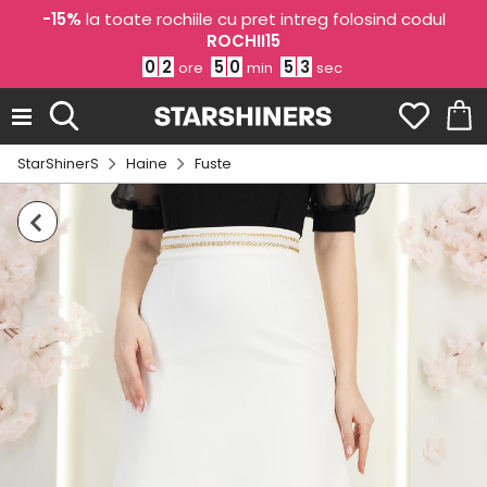
-15%
la toate rochiile cu pret intreg folosind codul
ROCHII15
0
2
5
0
5
2
ore
min
sec
StarShinerS
Haine
Fuste