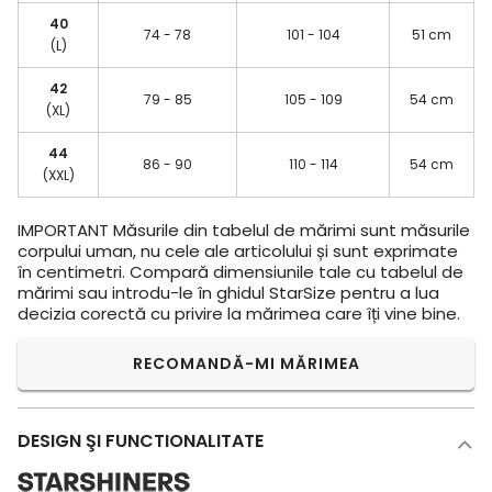
40
74 - 78
101 - 104
51 cm
(L)
42
79 - 85
105 - 109
54 cm
(XL)
44
86 - 90
110 - 114
54 cm
(XXL)
IMPORTANT
Măsurile din tabelul de mărimi sunt măsurile
corpului uman, nu cele ale articolului și sunt exprimate
în centimetri. Compară dimensiunile tale cu tabelul de
mărimi sau introdu-le în ghidul StarSize pentru a lua
decizia corectă cu privire la mărimea care îți vine bine.
RECOMANDĂ-MI MĂRIMEA
DESIGN ŞI FUNCTIONALITATE