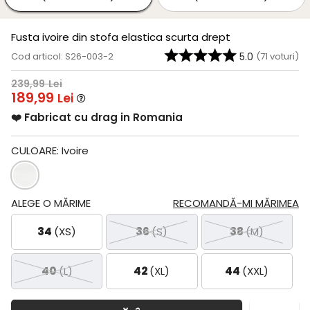
Fusta ivoire din stofa elastica scurta drept
Cod articol: S26-003-2
5.0
(
71
voturi)
239,99
Lei
189,99
Lei
❤️ Fabricat cu drag in Romania
CULOARE:
Ivoire
ALEGE O MĂRIME
RECOMANDĂ-MI MĂRIMEA
34
(XS)
36
(S)
38
(M)
40
(L)
42
(XL)
44
(XXL)