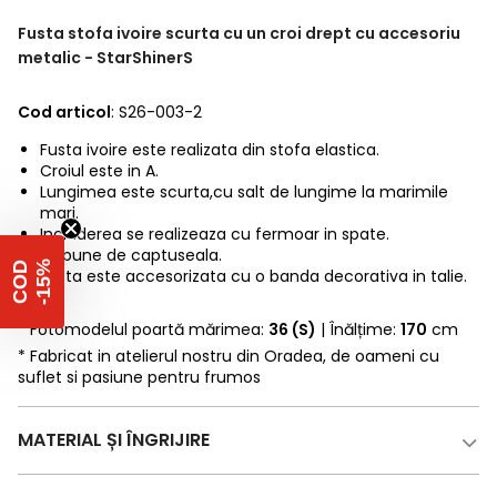
Fusta stofa ivoire scurta cu un croi drept cu accesoriu
metalic - StarShinerS
Cod articol
: S26-003-2
Fusta ivoire este realizata din stofa elastica.
Croiul este in A.
Lungimea este scurta,cu salt de lungime la marimile
mari.
Inchiderea se realizeaza cu fermoar in spate.
Dispune de captuseala.
%
C
O
D
-
1
5
Fusta este accesorizata cu o banda decorativa in talie.
* Fotomodelul poartă mărimea:
36 (S)
| Înălțime:
170
cm
* Fabricat in atelierul nostru din Oradea, de oameni cu
suflet si pasiune pentru frumos
MATERIAL ȘI ÎNGRIJIRE