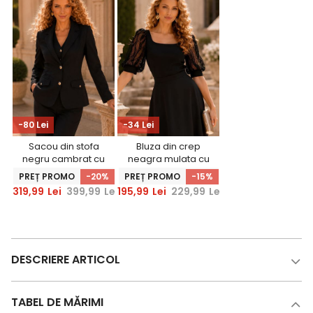
-80 Lei
-34 Lei
Sacou din stofa
Bluza din crep
negru cambrat cu
neagra mulata cu
nasturi decorativi
maneci trei-sferturi
PREȚ PROMO
-20%
PREȚ PROMO
-15%
aurii - StarShinerS
din dantela -
319,99
Lei
399,99
Lei
195,99
Lei
229,99
Lei
StarShinerS
DESCRIERE ARTICOL
TABEL DE MĂRIMI