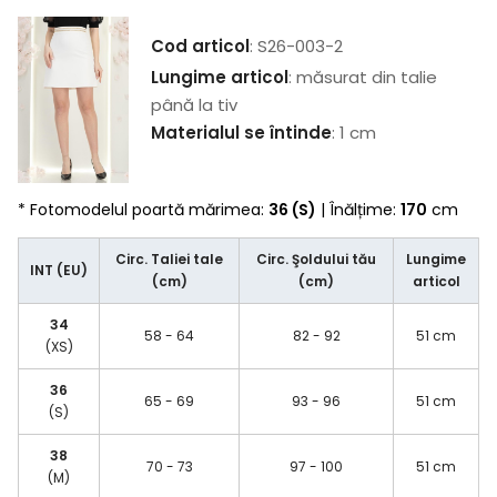
Cod articol
: S26-003-2
Lungime articol
: măsurat din talie
până la tiv
Materialul se întinde
: 1 cm
* Fotomodelul poartă mărimea:
36 (S)
| Înălțime:
170
cm
Circ. Taliei tale
Circ. Şoldului tău
Lungime
INT (EU)
(cm)
(cm)
articol
34
58 - 64
82 - 92
51 cm
(XS)
36
65 - 69
93 - 96
51 cm
(S)
38
70 - 73
97 - 100
51 cm
(M)