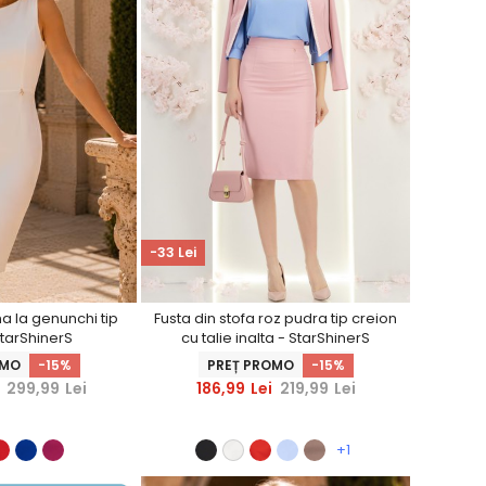
-33 Lei
a la genunchi tip
Fusta din stofa roz pudra tip creion
StarShinerS
cu talie inalta - StarShinerS
OMO
-15%
PREȚ PROMO
-15%
299,99
Lei
186,99
Lei
219,99
Lei
+1