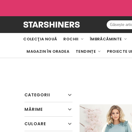
COLECŢIA NOUĂ
ROCHII
ÎMBRĂCĂMINTE
MAGAZIN ÎN ORADEA
TENDINȚE
PROIECTE U
CATEGORII
MĂRIME
CULOARE