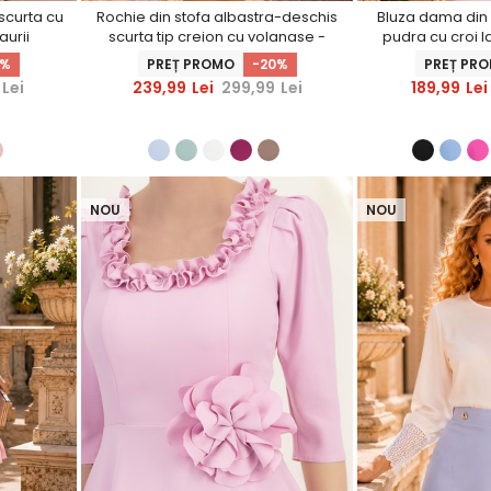
 scurta cu
Rochie din stofa albastra-deschis
Bluza dama din m
aurii
scurta tip creion cu volanase -
pudra cu croi l
nerS
StarShinerS
StarS
7%
PREȚ PROMO
-20%
PREȚ PR
Lei
239,99
Lei
299,99
Lei
189,99
Lei
NOU
NOU