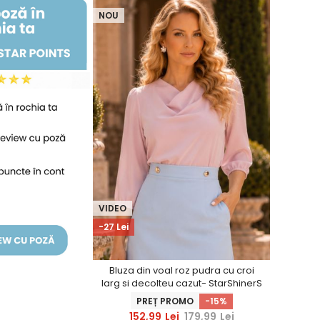
NOU
VIDEO
-27 Lei
Bluza din voal roz pudra cu croi
larg si decolteu cazut- StarShinerS
PREȚ PROMO
-15%
152,99
Lei
179,99
Lei