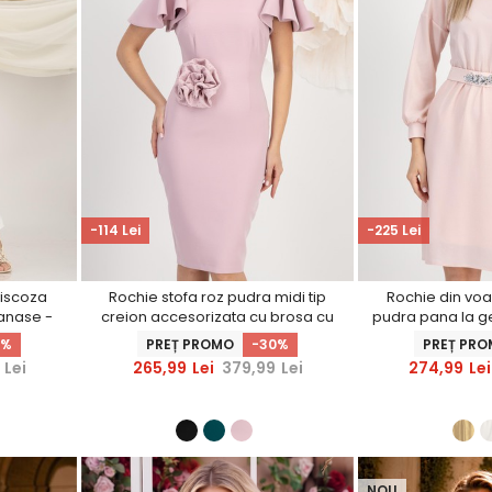
-114 Lei
-225 Lei
viscoza
Rochie stofa roz pudra midi tip
Rochie din voal
lanase -
creion accesorizata cu brosa cu
pudra pana la ge
pietre strass - StarShinerS
drept cu elastic i
0%
PREȚ PROMO
-30%
PREȚ PR
stralucitoar
Lei
265,99
Lei
379,99
Lei
274,99
Lei
StarS
NOU