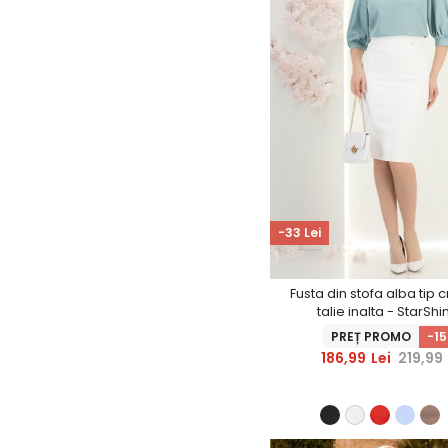
-33 Lei
Fusta din stofa alba tip 
talie inalta - StarShi
PREȚ PROMO
-1
186,99
Lei
219,99