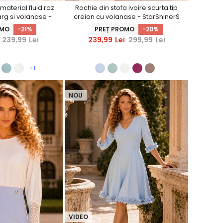
aterial fluid roz
Rochie din stofa ivoire scurta tip
arg si volanase -
creion cu volanase - StarShinerS
hinerS
OMO
-21%
PREȚ PROMO
-20%
239,99
Lei
239,99
Lei
299,99
Lei
+1
NOU
VIDEO