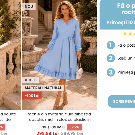
NOU
VIDEO
MATERIAL NATURAL
-100 Lei
ra scurta
Rochie din material fluid albastra-
atii de
deschis midi in clos cu elastic in
erS
talie si cordon - StarShinerS
5%
PREȚ PROMO
-25%
Lei
299,99
Lei
399,99
Lei