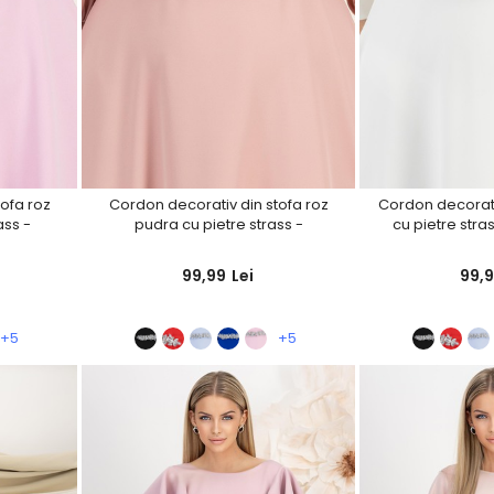
ofa roz
Cordon decorativ din stofa roz
Cordon decorativ
ass -
pudra cu pietre strass -
cu pietre stra
StarShinerS
99,99
Lei
99,
+5
+5