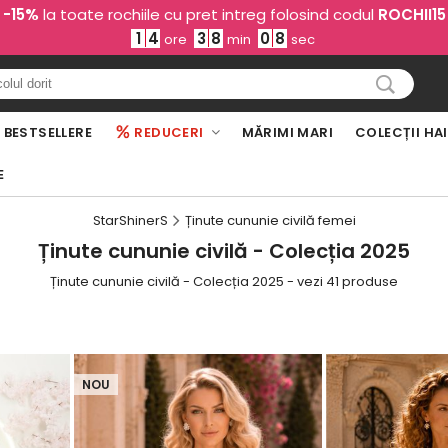
-15%
la toate rochiile cu pret intreg folosind codul
ROCHII15
1
4
3
8
0
6
ore
min
sec
BESTSELLERE
REDUCERI
MĂRIMI MARI
COLECȚII HA
E
StarShinerS
Ținute cununie civilă femei
Ținute cununie civilă - Colecția 2025
Ținute cununie civilă - Colecția 2025 - vezi 41 produse
NOU