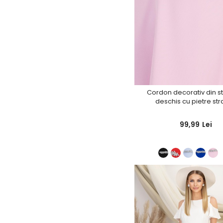
Cordon decorativ din st
deschis cu pietre str
StarShinerS
99,99
Lei