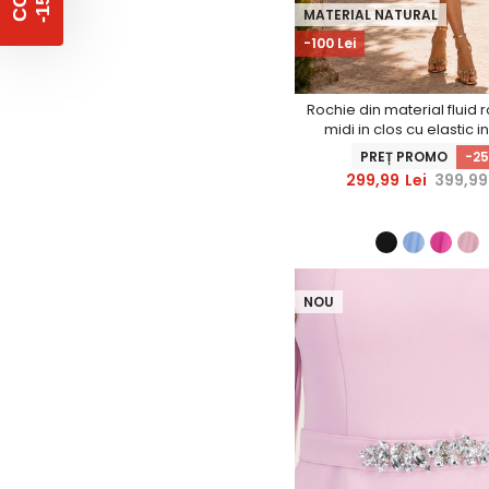
%
C
O
D
-
1
5
MATERIAL NATURAL
-100 Lei
Rochie din material fluid
midi in clos cu elastic in 
cordon - StarShin
PREȚ PROMO
-2
299,99
Lei
399,99
NOU