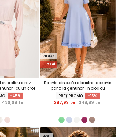
VIDEO
-52 Lei
 cu pelicula roz
Rochie din stofa albastra-deschis
nunchi cu un croi
până la genunchi in clos cu
n talie cu aplicatii
volanase - StarShinerS
OMO
-45%
PREȚ PROMO
-15%
e pe cordon -
499,99
Lei
297,99
Lei
349,99
Lei
hinerS
NOU