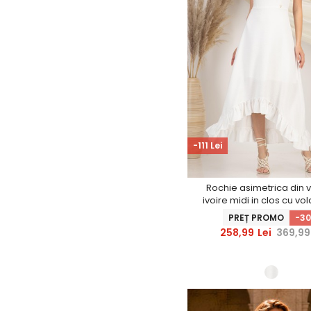
-111 Lei
Rochie asimetrica din 
ivoire midi in clos cu vo
StarShinerS
PREȚ PROMO
-3
258,99
Lei
369,99