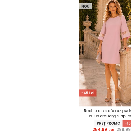
NOU
-45 Lei
Rochie din stofa roz pud
cu un croi larg si aplic
dantela - StarShin
PREȚ PROMO
-1
254,99
Lei
299,99