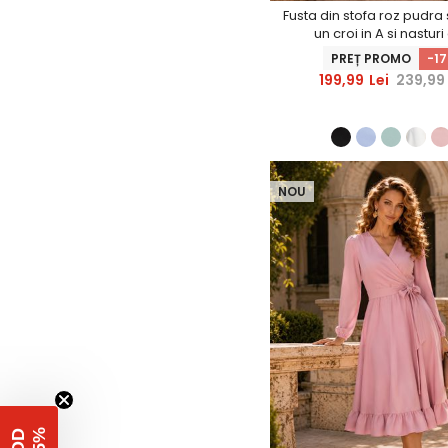
Fusta din stofa roz pudra
un croi in A si nasturi 
decorativi - StarShi
PREȚ PROMO
-1
199,99
Lei
239,99
NOU