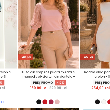
-40 Lei
-45 Lei
creion cu
Bluza din crep roz pudra mulata cu
Rochie alba pan
nerS
maneci trei-sferturi din dantela -
creion - 
StarShinerS
5%
PREȚ PROMO
-17%
PREȚ PR
Lei
189,99
Lei
229,99
Lei
254,99
Lei
+1