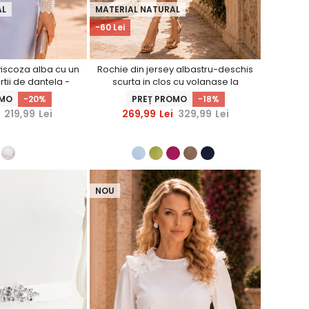
AL
MATERIAL NATURAL
-60 Lei
iscoza alba cu un
Rochie din jersey albastru-deschis
ertii de dantela -
scurta in clos cu volanase la
hinerS
maneca - StarShinerS
OMO
-20%
PREȚ PROMO
-18%
219,99
Lei
269,99
Lei
329,99
Lei
NOU