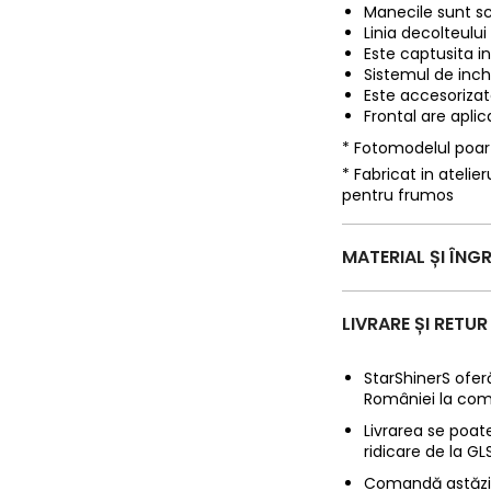
Manecile sunt sc
Linia decolteului
Este captusita in
Sistemul de inch
Este accesorizata
Frontal are apli
* Fotomodelul poa
* Fabricat in ateli
pentru frumos
MATERIAL ȘI ÎNGR
LIVRARE ȘI RETUR
StarShinerS oferă
României la com
Livrarea se poate
ridicare de la G
Comandă astăzi p