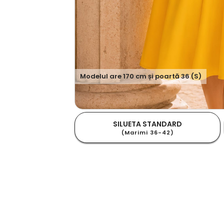
Modelul are
170
cm și poartă
36 (S)
SILUETA STANDARD
(Marimi 36-42)