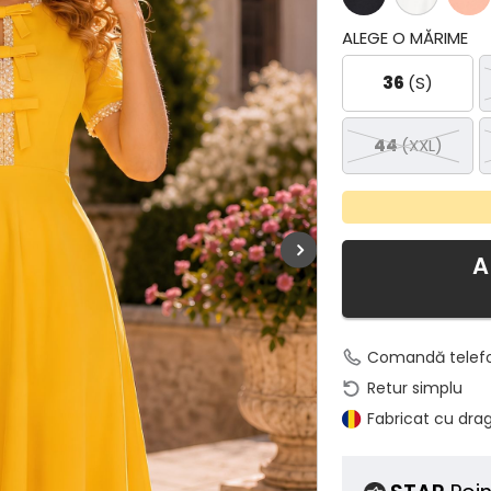
ALEGE O MĂRIME
36
(S)
44
(XXL)
A
Comandă telef
Retur simplu
Fabricat cu dra