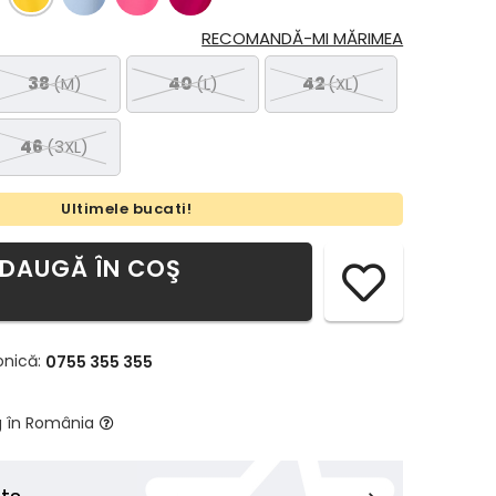
RECOMANDĂ-MI MĂRIMEA
38
(M)
40
(L)
42
(XL)
46
(3XL)
Ultimele bucati!
DAUGĂ ÎN COŞ
onică:
0755 355 355
g în România