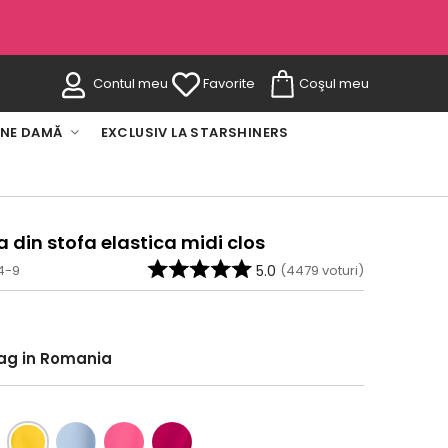
Contul meu
Favorite
Coşul meu
INE DAMĂ
EXCLUSIV LA STARSHINERS
 din stofa elastica midi clos
4-9
5.0
(
4479
voturi)
rag in Romania