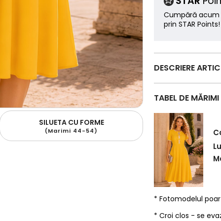
STAR
Poin
Cumpără acum ș
prin STAR Points!
DESCRIERE ARTI
TABEL DE MĂRIMI
SILUETA CU FORME
(Marimi 44-54)
C
L
Ma
* Fotomodelul poa
* Croi clos - se eva