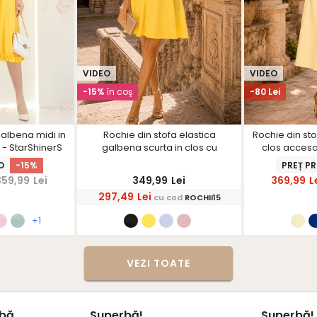
VIDEO
VIDEO
-15%
în coş
-80 Lei
galbena midi in
Rochie din stofa elastica
Rochie din st
 - StarShinerS
galbena scurta in clos cu
clos acceso
maneci bufante si dantela -
decorativi a
O
-15%
PREȚ P
StarShinerS
359,99
Lei
349,99
Lei
369,99
L
297,49
Lei
cu cod
ROCHII15
+1
VEZI TOATE
rbă
Superbă!
Superbă!