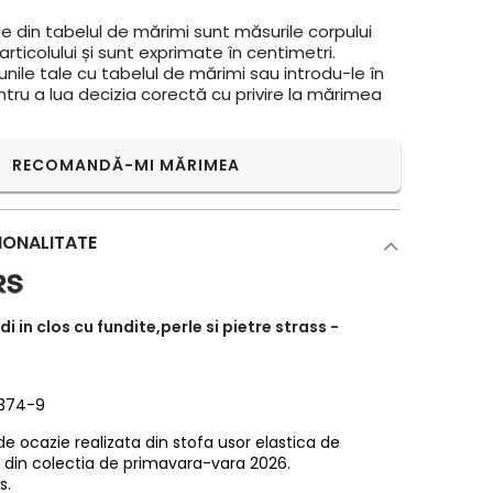
e din tabelul de mărimi sunt măsurile corpului
rticolului și sunt exprimate în centimetri.
ile tale cu tabelul de mărimi sau introdu-le în
ntru a lua decizia corectă cu privire la mărimea
RECOMANDĂ-MI MĂRIMEA
IONALITATE
 in clos cu fundite,perle si pietre strass -
2374-9
e ocazie realizata din stofa usor elastica de
 din colectia de primavara-vara 2026.
s.