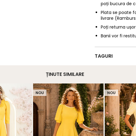
poți bucura de c
Plata se poate f
livrare (Ramburs
Poți returna ușor
Banii vor fi restit
TAGURI
ȚINUTE SIMILARE
NOU
NOU