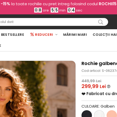
-15%
la toate rochiile cu pret intreg folosind codul
ROCHII15
0
8
5
5
0
3
ore
min
sec
BESTSELLERE
REDUCERI
MĂRIMI MARI
COLECȚII HA
E
Rochie galbena
Cod articol: S-06237
449,99
Lei
299,99
Lei
❤️ Fabricat cu d
CULOARE:
Galben