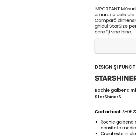
IMPORTANT
Măsuril
uman, nu cele ale a
Compară dimensiun
ghidul StarSize pe
care îți vine bine.
DESIGN ŞI FUNCT
Rochie galbena midi
StarShinerS
Cod articol
: S-06
Rochie galbena d
densitate medie
Croiul este in clo