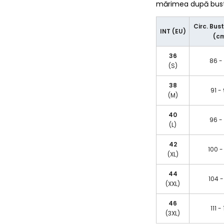
mărimea după bust/
Circ. Bust
INT (EU)
(c
36
86 -
(S)
38
91 -
(M)
40
96 -
(L)
42
100 -
(XL)
44
104 -
(XXL)
46
111 -
(3XL)