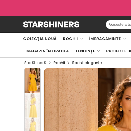
COLECŢIA NOUĂ
ROCHII
ÎMBRĂCĂMINTE
MAGAZIN ÎN ORADEA
TENDINȚE
PROIECTE U
StarShinerS
Rochii
Rochii elegante