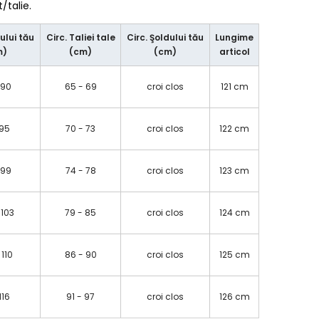
talie.
ului tău
Circ. Taliei tale
Circ. Şoldului tău
Lungime
m)
(cm)
(cm)
articol
 90
65 - 69
croi clos
121 cm
 95
70 - 73
croi clos
122 cm
 99
74 - 78
croi clos
123 cm
 103
79 - 85
croi clos
124 cm
 110
86 - 90
croi clos
125 cm
 116
91 - 97
croi clos
126 cm