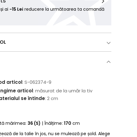
ts
i ai
-15 Lei
reducere la următoarea ta comandă
COL
od articol
: S-062374-9
ungime articol
: măsurat de la umăr la tiv
terialul se întinde
: 2 cm
rtă mărimea:
36 (S)
| Înălțime:
170
cm
zează de la talie în jos, nu se mulează pe șold. Alege