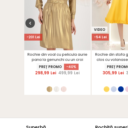
VIDEO
-201 Lei
-54 Lei
alben cu un
Rochie din voal cu pelicula aurie
Rochie din stofa 
u rotunjit
pana la genunchi cu un croi
clos cu volanase
drept cu elastic in talie cu
-15%
PREȚ PROMO
-40%
PREȚ PROM
aplicatii stralucitoare pe cordon
99
Lei
298,99
Lei
499,99
Lei
305,99
Lei
- StarShinerS
+1
Superbă
Rochiță supe