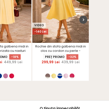
VIDEO
-140 Lei
-50 Lei
ofa galbena midi in
Rochie din stofa galbena midi in
Salopet
rizata cu nasturi
clos cu cordon cu perle -
galbena
urii - StarShinerS
StarShinerS
ROMO
-18%
PREȚ PROMO
-32%
PRE
ei
449,99
Lei
299,99
Lei
439,99
Lei
199,9
O ținuta impecabilă!