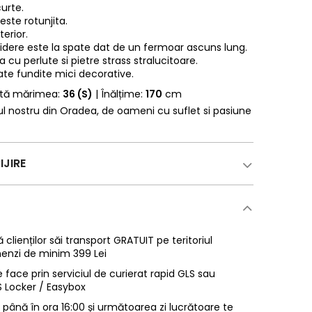
urte.
 este rotunjita.
terior.
idere este la spate dat de un fermoar ascuns lung.
 cu perlute si pietre strass stralucitoare.
cate fundite mici decorative.
rtă mărimea:
36 (S)
| Înălțime:
170
cm
erul nostru din Oradea, de oameni cu suflet si pasiune
IJIRE
 clienților săi transport GRATUIT pe teritoriul
enzi de minim 399 Lei
 face prin serviciul de curierat rapid GLS sau
LS Locker / Easybox
ână în ora 16:00 și următoarea zi lucrătoare te