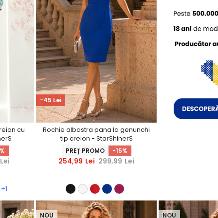
-45 Lei
creion cu
Rochie albastra pana la genunchi
nerS
tip creion - StarShinerS
5%
PREȚ PROMO
-15%
Lei
254,99
Lei
299,99
Lei
+1
NOU
NOU