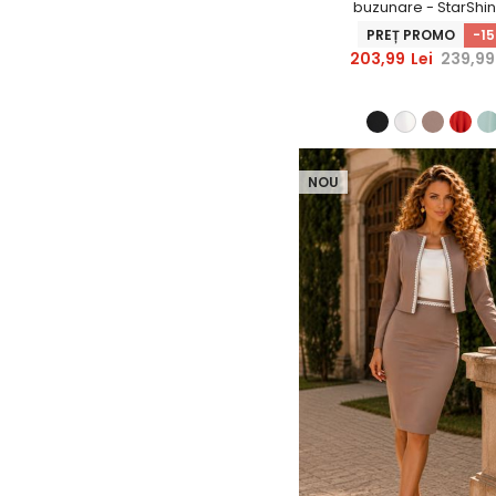
buzunare - StarShi
PREȚ PROMO
-1
203,99
Lei
239,99
NOU