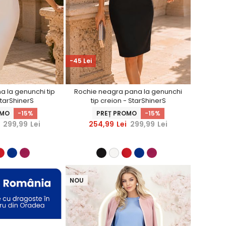
-45 Lei
a la genunchi tip
Rochie neagra pana la genunchi
StarShinerS
tip creion - StarShinerS
OMO
-15%
PREȚ PROMO
-15%
299,99
Lei
254,99
Lei
299,99
Lei
NOU