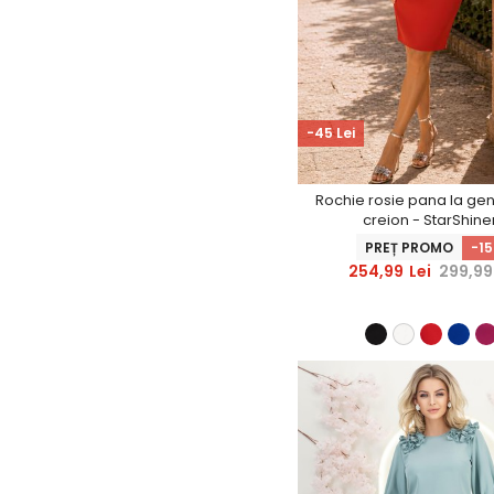
-45 Lei
Rochie rosie pana la gen
creion - StarShine
PREȚ PROMO
-1
254,99
Lei
299,99