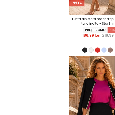
-33 Lei
Fusta din stofa mocha tip
talie inalta - StarShi
PREȚ PROMO
-1
186,99
Lei
219,99