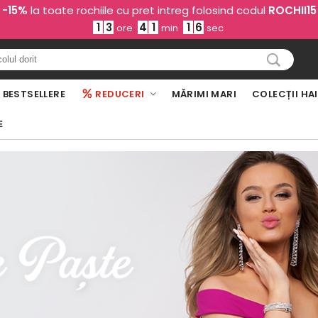
-15%
la toate rochiile cu pret intreg folosind codul
ROCHII15
1
3
4
1
1
4
ore
min
sec
BESTSELLERE
REDUCERI
MĂRIMI MARI
COLECȚII HA
E