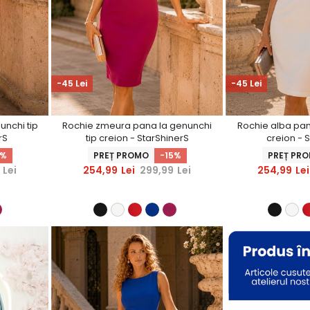
-45 Lei
-45 Lei
unchi tip
Rochie zmeura pana la genunchi
Rochie alba pan
rS
tip creion - StarShinerS
creion - 
5%
PREȚ PROMO
-15%
PREȚ PR
Lei
254,99
Lei
299,99
Lei
254,99
Lei