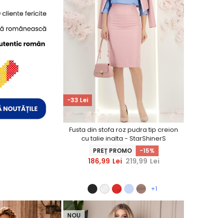
-33 Lei
Fusta din stofa roz pudra tip creion
cu talie inalta - StarShinerS
PREȚ PROMO
-15%
186,99
Lei
219,99
Lei
+1
NOU