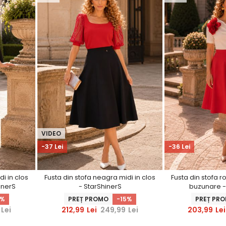
VIDEO
-37 Lei
-36 Lei
i in clos
Fusta din stofa neagra midi in clos
Fusta din stofa ro
inerS
- StarShinerS
buzunare -
7%
PREȚ PROMO
-15%
PREȚ PR
Lei
212,99
Lei
249,99
Lei
203,99
Lei