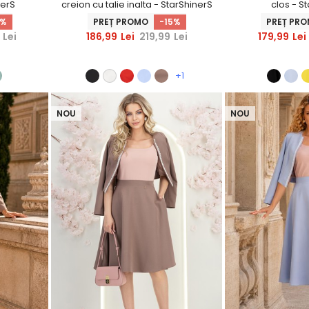
nerS
creion cu talie inalta - StarShinerS
clos - S
5%
PREȚ PROMO
-15%
PREȚ PR
Lei
186,99
Lei
219,99
Lei
179,99
Lei
+1
NOU
NOU