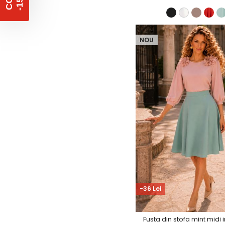
%
C
O
D
-
1
5
NOU
-36 Lei
Fusta din stofa mint midi 