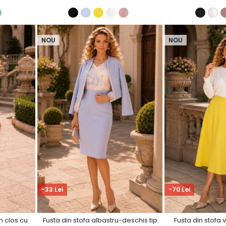
NOU
NOU
-33 Lei
-70 Lei
in clos cu
Fusta din stofa albastru-deschis tip
Fusta din stofa 