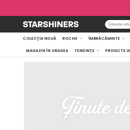
COLECŢIA NOUĂ
ROCHII
ÎMBRĂCĂMINTE
MAGAZIN ÎN ORADEA
TENDINȚE
PROIECTE U