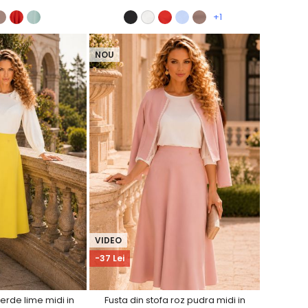
+1
NOU
VIDEO
-37 Lei
verde lime midi in
Fusta din stofa roz pudra midi in