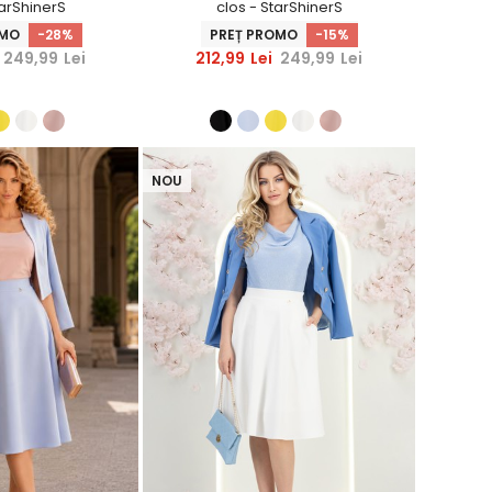
tarShinerS
clos - StarShinerS
OMO
-28%
PREȚ PROMO
-15%
249,99
Lei
212,99
Lei
249,99
Lei
NOU