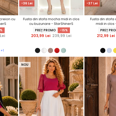
-36 Lei
-37 Lei
 creion cu
Fusta din stofa mocha midi in clos
Fusta din stofa
nerS
cu buzunare - StarShinerS
midi in clos
5%
PREȚ PROMO
-15%
PREȚ PR
Lei
203,99
Lei
239,99
Lei
212,99
Lei
+1
NOU