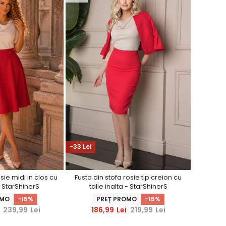
-33 Lei
sie midi in clos cu
Fusta din stofa rosie tip creion cu
 StarShinerS
talie inalta - StarShinerS
OMO
-15%
PREȚ PROMO
-15%
239,99
Lei
186,99
Lei
219,99
Lei