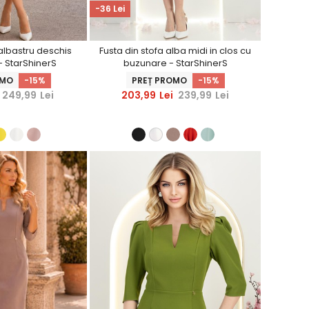
-36 Lei
 albastru deschis
Fusta din stofa alba midi in clos cu
 - StarShinerS
buzunare - StarShinerS
OMO
-15%
PREȚ PROMO
-15%
249,99
Lei
203,99
Lei
239,99
Lei