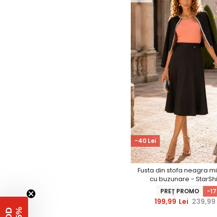
-40 Lei
Fusta din stofa neagra mid
cu buzunare - StarSh
PREȚ PROMO
-1
199,99
Lei
239,99