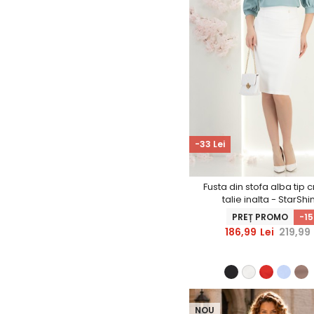
-33 Lei
Fusta din stofa alba tip 
talie inalta - StarShi
PREȚ PROMO
-1
186,99
Lei
219,99
NOU