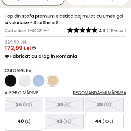
Top din stofa premium elastica bej mulat cu umeri goi
si volanase - StarShinerS
Cod articol: S-062214-4
4.9
(
411
voturi)
229,99
Lei
172,99
Lei
❤️ Fabricat cu drag in Romania
CULOARE:
Bej
ALEGE O MĂRIME
RECOMANDĂ-MI MĂRIMEA
34
(XS)
36
(S)
38
(M)
40
(L)
42
(XL)
44
(XXL)