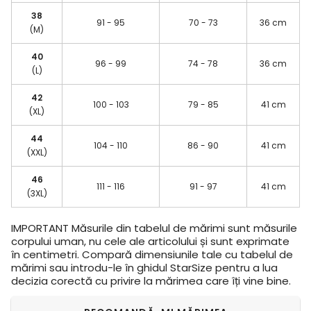
38
91 - 95
70 - 73
36 cm
(M)
40
96 - 99
74 - 78
36 cm
(L)
42
100 - 103
79 - 85
41 cm
(XL)
44
104 - 110
86 - 90
41 cm
(XXL)
46
111 - 116
91 - 97
41 cm
(3XL)
IMPORTANT
Măsurile din tabelul de mărimi sunt măsurile
corpului uman, nu cele ale articolului și sunt exprimate
în centimetri. Compară dimensiunile tale cu tabelul de
mărimi sau introdu-le în ghidul StarSize pentru a lua
decizia corectă cu privire la mărimea care îți vine bine.