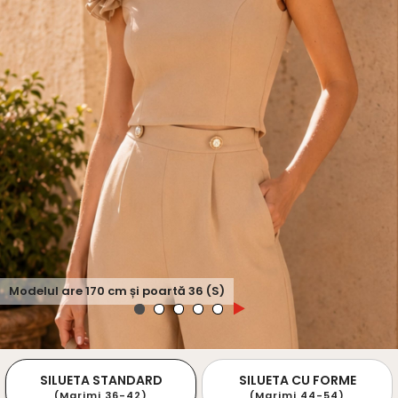
Modelul are
170
cm și poartă
36 (S)
SILUETA STANDARD
SILUETA CU FORME
(Marimi 36-42)
(Marimi 44-54)