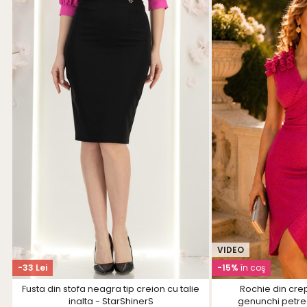
VIDEO
-33 Lei
-15%
în coş
Fusta din stofa neagra tip creion cu talie
Rochie din cre
inalta - StarShinerS
genunchi petrec