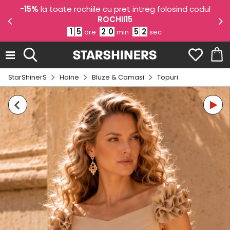
e
-15%
la toate rochiile cu pret intreg folosind codul
ROCHII15
1
5
2
0
5
1
ore
min
sec
StarShinerS
Haine
Bluze & Camasi
Topuri