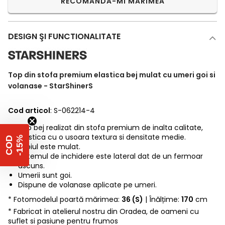
RECOMANDĂ-MI MĂRIMEA
DESIGN ŞI FUNCTIONALITATE
Top din stofa premium elastica bej mulat cu umeri goi si
volanase - StarShinerS
Cod articol
: S-062214-4
Top bej realizat din stofa premium de inalta calitate,
elastica cu o usoara textura si densitate medie.
%
C
O
D
-
1
5
Croiul este mulat.
Sistemul de inchidere este lateral dat de un fermoar
ascuns.
Umerii sunt goi.
Dispune de volanase aplicate pe umeri.
* Fotomodelul poartă mărimea:
36 (S)
| Înălțime:
170
cm
* Fabricat in atelierul nostru din Oradea, de oameni cu
suflet si pasiune pentru frumos