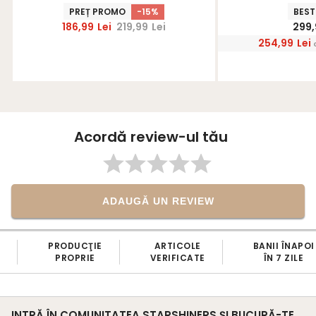
volanase -
PREȚ PROMO
-15%
BEST
186,99
Lei
219,99
Lei
299,
254,99
Lei
Acordă review-ul tău
ADAUGĂ UN REVIEW
PRODUCŢIE
ARTICOLE
BANII ÎNAPOI
PROPRIE
VERIFICATE
ÎN 7 ZILE
INTRĂ ÎN COMUNITATEA STARSHINERS ȘI BUCURĂ-TE