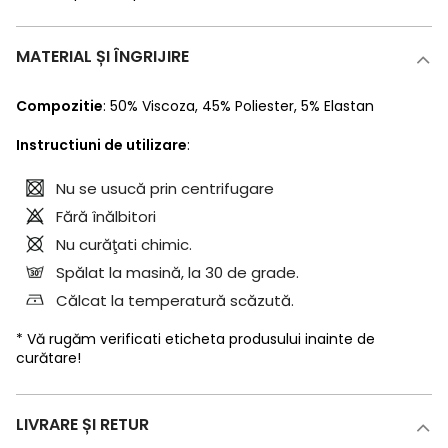
MATERIAL ȘI ÎNGRIJIRE
Compozitie
:
50% Viscoza
,
45% Poliester
,
5% Elastan
Instructiuni de utilizare
:
Nu se usucă prin centrifugare
Fără înălbitori
Nu curăţati chimic.
Spălat la masină, la 30 de grade.
Călcat la temperatură scăzută.
* Vă rugăm verificati eticheta produsului inainte de
curătare!
LIVRARE ȘI RETUR