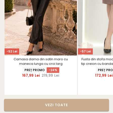
-52 Lei
-57 Lei
Camasa dama din satin maro cu
Fusta din stofa mo
maneca lunga cu croi larg
tip creion cu banda
Star
PREȚ PROMO
-24%
PREȚ PR
167,99
Lei
219,99
Lei
172,99
Lei
VEZI TOATE