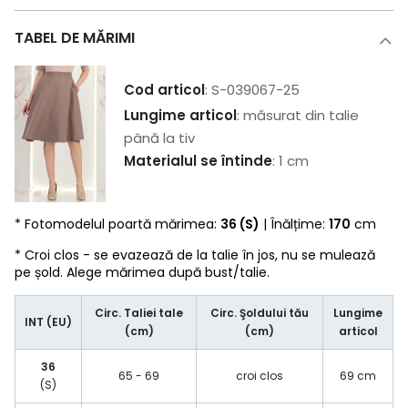
TABEL DE MĂRIMI
Cod articol
: S-039067-25
Lungime articol
: măsurat din talie
până la tiv
Materialul se întinde
: 1 cm
* Fotomodelul poartă mărimea:
36 (S)
| Înălțime:
170
cm
* Croi clos - se evazează de la talie în jos, nu se mulează
pe șold. Alege mărimea după bust/talie.
Circ. Taliei tale
Circ. Şoldului tău
Lungime
INT (EU)
(cm)
(cm)
articol
36
65 - 69
croi clos
69 cm
(S)