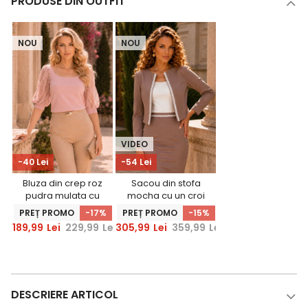
PRODUSE DIN OUTFIT
NOU
NOU
VIDEO
-40 Lei
-54 Lei
Bluza din crep roz
Sacou din stofa
pudra mulata cu
mocha cu un croi
maneci trei-sferturi
drept si insertii de
PREȚ PROMO
-17%
PREȚ PROMO
-15%
din dantela -
dantela -
189,99
Lei
229,99
Lei
305,99
Lei
359,99
Lei
StarShinerS
StarShinerS
DESCRIERE ARTICOL