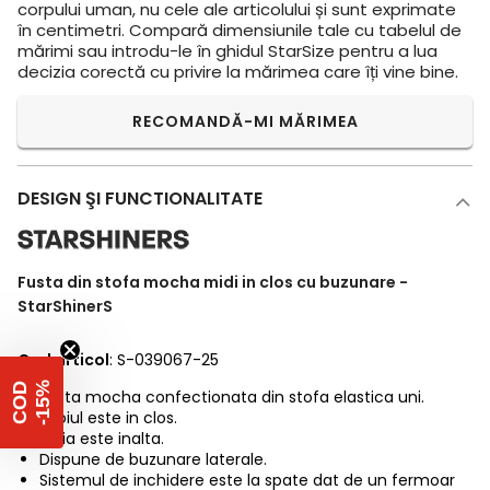
corpului uman, nu cele ale articolului și sunt exprimate
în centimetri. Compară dimensiunile tale cu tabelul de
mărimi sau introdu-le în ghidul StarSize pentru a lua
decizia corectă cu privire la mărimea care îți vine bine.
RECOMANDĂ-MI MĂRIMEA
DESIGN ŞI FUNCTIONALITATE
Fusta din stofa mocha midi in clos cu buzunare -
StarShinerS
Cod articol
: S-039067-25
%
C
O
D
-
1
5
Fusta mocha confectionata din stofa elastica uni.
Croiul este in clos.
Talia este inalta.
Dispune de buzunare laterale.
Sistemul de inchidere este la spate dat de un fermoar