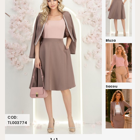
Bluza
Sacou
COD:
TL003774