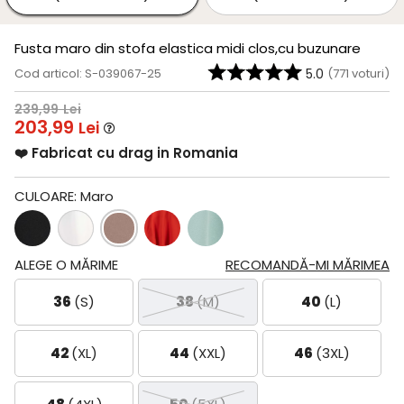
Fusta maro din stofa elastica midi clos,cu buzunare
Cod articol: S-039067-25
5.0
(
771
voturi)
239,99
Lei
203,99
Lei
❤️ Fabricat cu drag in Romania
CULOARE:
Maro
ALEGE O MĂRIME
RECOMANDĂ-MI MĂRIMEA
36
(S)
38
(M)
40
(L)
42
(XL)
44
(XXL)
46
(3XL)