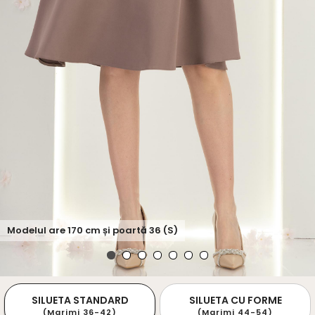
Modelul are
170
cm și poartă
36 (S)
SILUETA STANDARD
SILUETA CU FORME
(Marimi 36-42)
(Marimi 44-54)