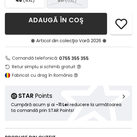
48
(4XL)
50
(5XL)
ADAUGĂ ÎN COŞ
Articol din colecţia
Vară 2026
Comandă telefonică:
0755 355 355
Retur simplu si schimb gratuit
Fabricat cu drag în România
STAR
Points
Cumpără acum și ai
-11 Lei
reducere la următoarea
ta comandă prin STAR Points!