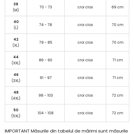
38
70 - 73
croi clos
69 cm
(M)
40
74 - 78
croi clos
70 cm
(L)
42
79 - 85
croi clos
70 cm
(XL)
44
86 - 90
croi clos
71 cm
(XXL)
46
91 - 97
croi clos
71 cm
(3XL)
48
98 - 103
croi clos
72 cm
(4XL)
50
104 - 108
croi clos
72 cm
(5XL)
IMPORTANT
Măsurile din tabelul de mărimi sunt măsurile