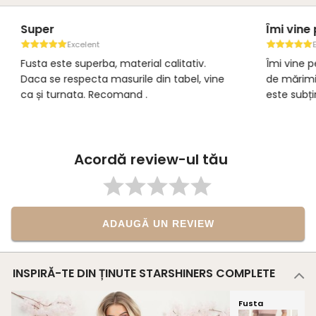
Super
Îmi vine 
Excelent
E
Fusta este superba, material calitativ.
Îmi vine p
Daca se respecta masurile din tabel, vine
de mărimi. 
ca și turnata. Recomand .
este subțir
Acordă review-ul tău
ADAUGĂ UN REVIEW
INSPIRĂ-TE DIN ȚINUTE STARSHINERS COMPLETE
Fusta