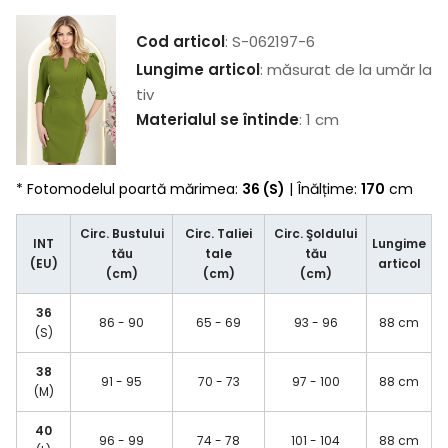
Cod articol
: S-062197-6
Lungime articol
: măsurat de la umăr la
tiv
Materialul se întinde
: 1 cm
* Fotomodelul poartă mărimea:
36 (S)
| Înălțime:
170
cm
Circ. Bustului
Circ. Taliei
Circ. Şoldului
INT
Lungime
tău
tale
tău
(EU)
articol
(cm)
(cm)
(cm)
36
86 - 90
65 - 69
93 - 96
88 cm
(S)
38
91 - 95
70 - 73
97 - 100
88 cm
(M)
40
96 - 99
74 - 78
101 - 104
88 cm