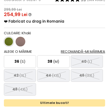
5.0
299,99
Lei
254,99
Lei
❤️ Fabricat cu drag in Romania
CULOARE:
Khaki
ALEGE O MĂRIME
RECOMANDĂ-MI MĂRIMEA
36
(S)
38
(M)
40
(L)
42
(XL)
44
(XXL)
46
(3XL)
48
(4XL)
Ultimele bucati!