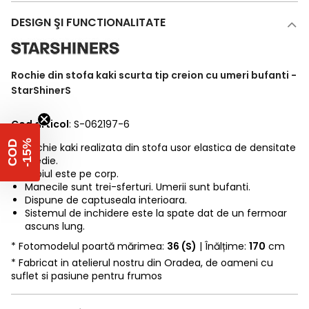
DESIGN ŞI FUNCTIONALITATE
Rochie din stofa kaki scurta tip creion cu umeri bufanti -
StarShinerS
Cod articol
: S-062197-6
%
C
O
D
-
1
5
Rochie kaki realizata din stofa usor elastica de densitate
medie.
Croiul este pe corp.
Manecile sunt trei-sferturi. Umerii sunt bufanti.
Dispune de captuseala interioara.
Sistemul de inchidere este la spate dat de un fermoar
ascuns lung.
* Fotomodelul poartă mărimea:
36 (S)
| Înălțime:
170
cm
* Fabricat in atelierul nostru din Oradea, de oameni cu
suflet si pasiune pentru frumos