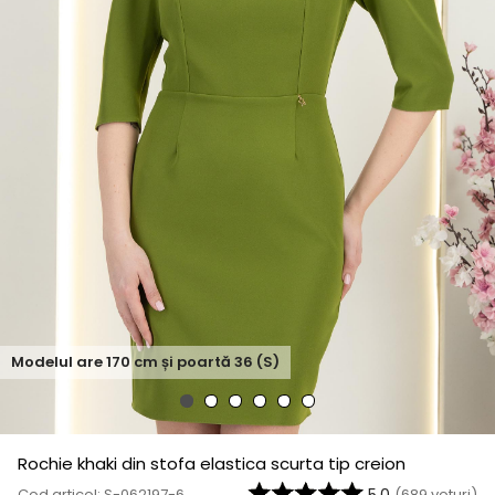
Modelul are
170
cm și poartă
36 (S)
Rochie khaki din stofa elastica scurta tip creion
Cod articol: S-062197-6
(
689
voturi)