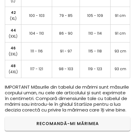
(L)
42
100 - 103
79 - 85
105 - 109
91 cm
(XL)
44
104 - 110
86 - 90
110 - 114
91 cm
(XXL)
46
111 - 116
91 - 97
115 - 118
93 cm
(3XL)
48
117 - 121
98 - 103
119 - 123
93 cm
(4XL)
IMPORTANT
Măsurile din tabelul de mărimi sunt măsurile
corpului uman, nu cele ale articolului și sunt exprimate
în centimetri. Compară dimensiunile tale cu tabelul de
mărimi sau introdu-le în ghidul StarSize pentru a lua
decizia corectă cu privire la mărimea care îți vine bine.
RECOMANDĂ-MI MĂRIMEA