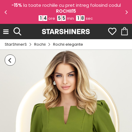
e
-15%
la toate rochiile cu pret intreg folosind codul
ROCHII15
1
4
5
5
1
8
ore
min
sec
StarShinerS
Rochii
Rochii elegante