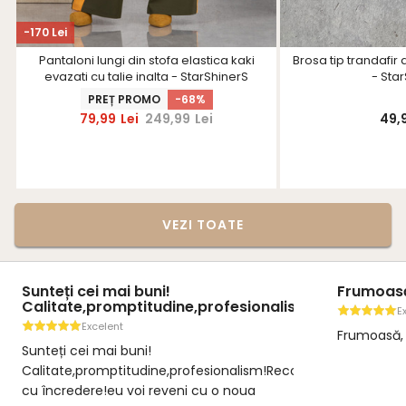
-170 Lei
Pantaloni lungi din stofa elastica kaki
Brosa tip trandafir 
evazati cu talie inalta - StarShinerS
- Sta
PREȚ PROMO
-68%
79,99
Lei
249,99
Lei
49,
VEZI TOATE
Sunteți cei mai buni!
Frumoasă,
Calitate,promptitudine,profesionalism!Recomand...
E
Excelent
Frumoasă, 
Sunteți cei mai buni!
Calitate,promptitudine,profesionalism!Recomand
cu încredere!eu voi reveni cu o noua