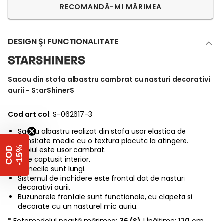
RECOMANDĂ-MI MĂRIMEA
DESIGN ŞI FUNCTIONALITATE
Sacou din stofa albastru cambrat cu nasturi decorativi
aurii - StarShinerS
Cod articol
: S-062617-3
Sacou albastru realizat din stofa usor elastica de
densitate medie cu o textura placuta la atingere.
%
Croiul este usor cambrat.
C
O
D
-
1
5
Este captusit interior.
Manecile sunt lungi.
Sistemul de inchidere este frontal dat de nasturi
decorativi aurii.
Buzunarele frontale sunt functionale, cu clapeta si
decorate cu un nasturel mic auriu.
* Fotomodelul poartă mărimea:
36 (S)
| Înălțime:
170
cm