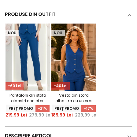
PRODUSE DIN OUTFIT
NOU
NOU
-60 Lei
-40 Lei
Pantaloni din stofa
Vesta din stofa
albastri conici cu
albastra cu un croi
talie inalta si
usor cambrat si
PREȚ PROMO
-21%
PREȚ PROMO
-17%
buzunare laterale
decolteu in v -
219,99
Lei
279,99
Lei
189,99
Lei
229,99
Lei
- StarShinerS
StarShinerS
DESCRIERE ARTICOL