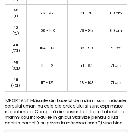
40
96 - 99
74 - 78
68 cm
(L)
42
100 - 103
79 - 85
69 cm
(XL)
44
104 - 110
86 - 90
70 cm
(XXL)
46
111 - 116
91 - 97
71 cm
(3XL)
48
117 - 121
98 - 103
71 cm
(4XL)
IMPORTANT
Măsurile din tabelul de mărimi sunt măsurile
corpului uman, nu cele ale articolului și sunt exprimate
în centimetri. Compară dimensiunile tale cu tabelul de
mărimi sau introdu-le în ghidul StarSize pentru a lua
decizia corectă cu privire la mărimea care îți vine bine.