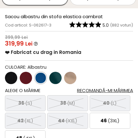
Sacou albastru din stofa elastica cambrat
Cod articol: S-062617-3
5.0
(
882
voturi)
399,99
Lei
319,99
Lei
❤️ Fabricat cu drag in Romania
CULOARE:
Albastru
ALEGE O MĂRIME
RECOMANDĂ-MI MĂRIMEA
36
(S)
38
(M)
40
(L)
42
(XL)
44
(XXL)
46
(3XL)