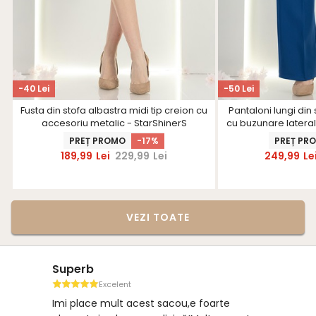
-40 Lei
-50 Lei
Fusta din stofa albastra midi tip creion cu
Pantaloni lungi din 
accesoriu metalic - StarShinerS
cu buzunare laterale
- Sta
PREȚ PROMO
-17%
PREȚ PR
189,99
Lei
229,99
Lei
249,99
Le
VEZI TOATE
Superb
Excelent
Imi place mult acest sacou,e foarte