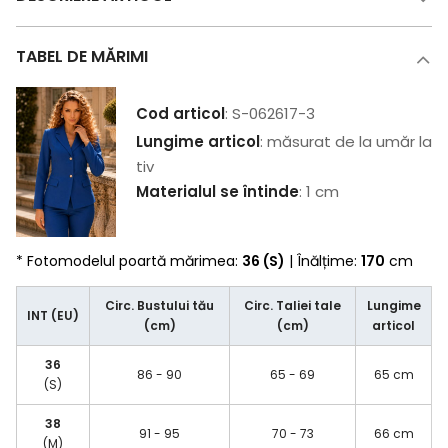
TABEL DE MĂRIMI
Cod articol
: S-062617-3
Lungime articol
: măsurat de la umăr la
tiv
Materialul se întinde
: 1 cm
* Fotomodelul poartă mărimea:
36 (S)
| Înălțime:
170
cm
Circ. Bustului tău
Circ. Taliei tale
Lungime
INT (EU)
(cm)
(cm)
articol
36
86 - 90
65 - 69
65 cm
(S)
38
91 - 95
70 - 73
66 cm
(M)