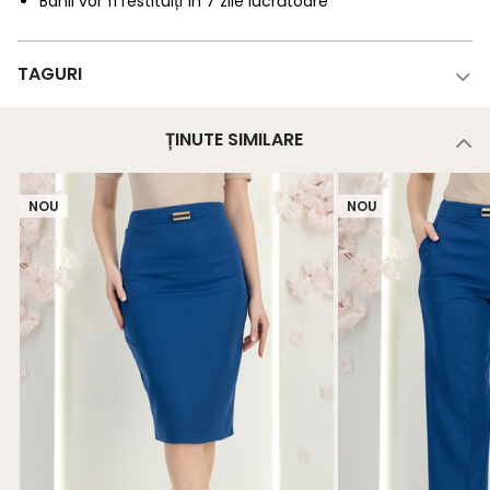
Banii vor fi restituiți în 7 zile lucrătoare
TAGURI
ȚINUTE SIMILARE
NOU
NOU