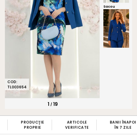
Sacou
COD:
TL003654
1
19
/
PRODUCŢIE
ARTICOLE
BANII ÎNAPOI
PROPRIE
VERIFICATE
ÎN 7 ZILE