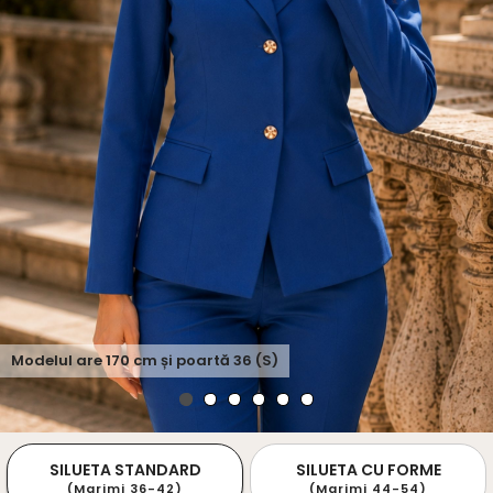
Modelul are
170
cm și poartă
36 (S)
SILUETA STANDARD
SILUETA CU FORME
(Marimi 36-42)
(Marimi 44-54)