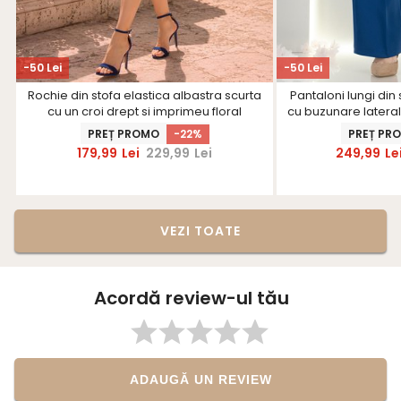
-50 Lei
-50 Lei
Rochie din stofa elastica albastra scurta
Pantaloni lungi din 
cu un croi drept si imprimeu floral
cu buzunare laterale
- Sta
PREȚ PROMO
-22%
PREȚ PR
179,99
Lei
229,99
Lei
249,99
Le
VEZI TOATE
Acordă review-ul tău
ADAUGĂ UN REVIEW