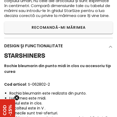
corpului uman, nu cele ale articolului și sunt exprimate
în centimetri. Compară dimensiunile tale cu tabelul de
mărimi sau introdu-le în ghidul StarSize pentru a lua
decizia corectă cu privire la mărimea care îți vine bine.
RECOMANDĂ-MI MĂRIMEA
DESIGN ŞI FUNCTIONALITATE
Rochie bleumarin din punto midi in clos cu accesoriu tip
curea
Cod articol
: S-062802-2
Rochia bleumarin este realizata din punto.
Lungimea este midi.
Croiul este in clos.
%
C
O
D
-
1
5
Decolteul este in V .
Manecile sunt trei-sferturi.