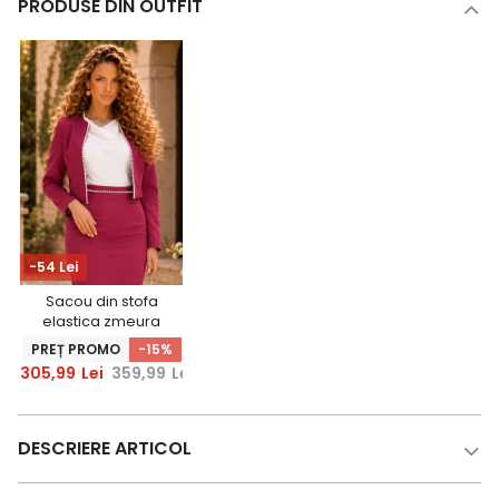
PRODUSE DIN OUTFIT
-54 Lei
Sacou din stofa
elastica zmeura
scurt cu un croi
PREȚ PROMO
-15%
drept accesorizat
305,99
Lei
359,99
Lei
cu perle -
StarShinerS
DESCRIERE ARTICOL