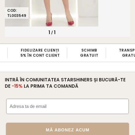
COD:
TL003549
1
1
/
FIDELIZARE CLIENȚI
SCHIMB
TRANS
5% ÎN CONT CLIENT
GRATUIT
GRATU
INTRĂ ÎN COMUNITATEA STARSHINERS ȘI BUCURĂ-TE
DE
-15%
LA PRIMA TA COMANDĂ
MĂ ABONEZ ACUM