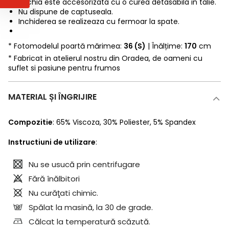
Rochia este accesorizata cu o curea detasabila in talie.
Nu dispune de captuseala.
Inchiderea se realizeaza cu fermoar la spate.
* Fotomodelul poartă mărimea:
36 (S)
| Înălțime:
170
cm
* Fabricat in atelierul nostru din Oradea, de oameni cu
suflet si pasiune pentru frumos
MATERIAL ȘI ÎNGRIJIRE
Compozitie
:
65% Viscoza
,
30% Poliester
,
5% Spandex
Instructiuni de utilizare
:
Nu se usucă prin centrifugare
Fără înălbitori
Nu curăţati chimic.
Spălat la masină, la 30 de grade.
Călcat la temperatură scăzută.