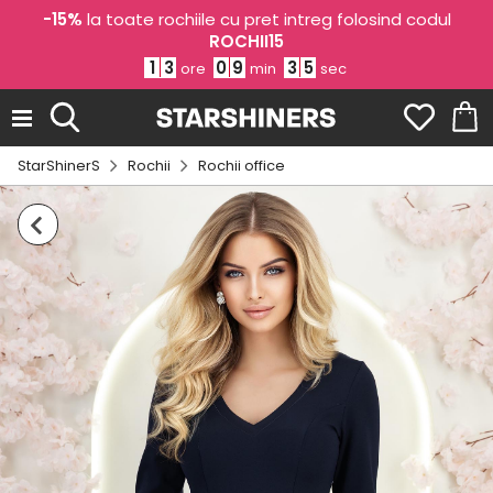
-15%
la toate rochiile cu pret intreg folosind codul
ROCHII15
1
3
0
9
3
4
ore
min
sec
StarShinerS
Rochii
Rochii office