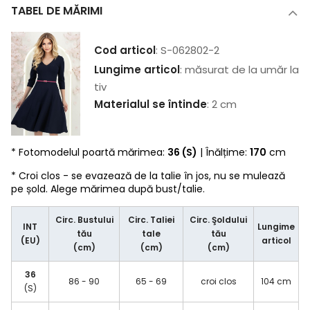
TABEL DE MĂRIMI
Cod articol
: S-062802-2
Lungime articol
: măsurat de la umăr la
tiv
Materialul se întinde
: 2 cm
* Fotomodelul poartă mărimea:
36 (S)
| Înălțime:
170
cm
* Croi clos - se evazează de la talie în jos, nu se mulează
pe șold. Alege mărimea după bust/talie.
Circ. Bustului
Circ. Taliei
Circ. Şoldului
INT
Lungime
tău
tale
tău
(EU)
articol
(cm)
(cm)
(cm)
36
86 - 90
65 - 69
croi clos
104 cm
(S)