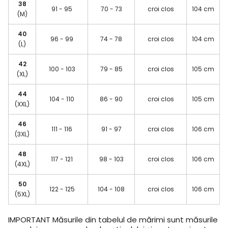
38
91 - 95
70 - 73
croi clos
104 cm
(M)
40
96 - 99
74 - 78
croi clos
104 cm
(L)
42
100 - 103
79 - 85
croi clos
105 cm
(XL)
44
104 - 110
86 - 90
croi clos
105 cm
(XXL)
46
111 - 116
91 - 97
croi clos
106 cm
(3XL)
48
117 - 121
98 - 103
croi clos
106 cm
(4XL)
50
122 - 125
104 - 108
croi clos
106 cm
(5XL)
IMPORTANT
Măsurile din tabelul de mărimi sunt măsurile