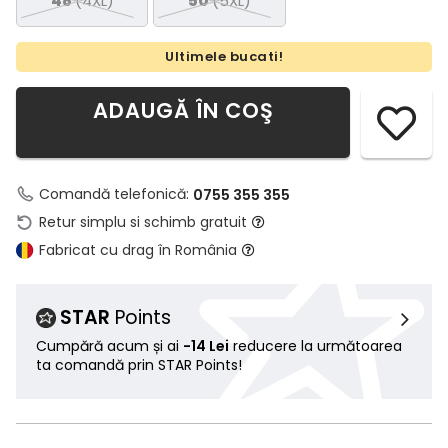
48
(4XL)
50
(5XL)
Ultimele bucati!
ADAUGĂ ÎN COŞ
Comandă telefonică:
0755 355 355
Retur simplu si schimb gratuit
Fabricat cu drag în România
STAR
Points
Cumpără acum și ai
-14 Lei
reducere la următoarea
ta comandă prin STAR Points!