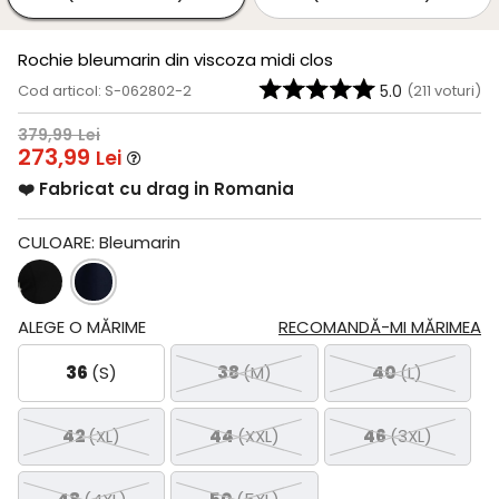
Rochie bleumarin din viscoza midi clos
Cod articol: S-062802-2
5.0
(
211
voturi)
379,99
Lei
273,99
Lei
❤️ Fabricat cu drag in Romania
CULOARE:
Bleumarin
ALEGE O MĂRIME
RECOMANDĂ-MI MĂRIMEA
36
(S)
38
(M)
40
(L)
42
(XL)
44
(XXL)
46
(3XL)