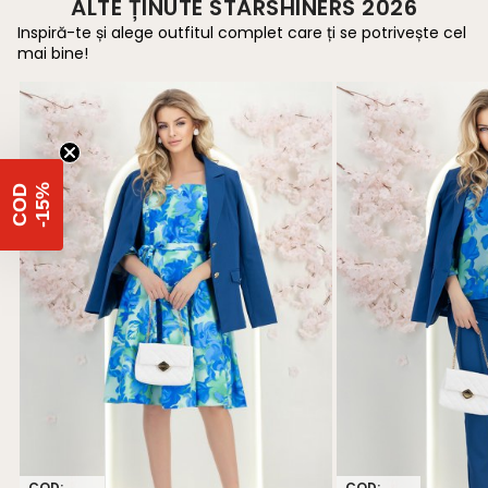
ALTE ȚINUTE STARSHINERS 2026
Inspiră-te și alege outfitul complet care ți se potrivește cel
mai bine!
%
C
O
D
-
1
5
COD:
COD: