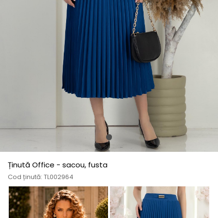
Ținută Office - sacou, fusta
Cod ținută: TL002964