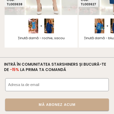
TL003638
TL003627
+
+
Ținută damă - rochie, sacou
Ținută damă - blu
INTRĂ ÎN COMUNITATEA STARSHINERS ȘI BUCURĂ-TE
DE
-15%
LA PRIMA TA COMANDĂ
MĂ ABONEZ ACUM