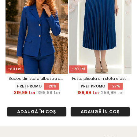
-80 Lei
-70 Lei
Sacou din stofa albastru cambrat cu nasturi decorativi aurii - StarShinerS
Fusta plisata din stofa elastica albastra midi in clos cu accesoriu metalic in talie - StarShinerS
PREȚ PROMO
-20%
PREȚ PROMO
-27%
319,99
Lei
399,99
Lei
189,99
Lei
259,99
Lei
ADAUGĂ ÎN COȘ
ADAUGĂ ÎN COȘ