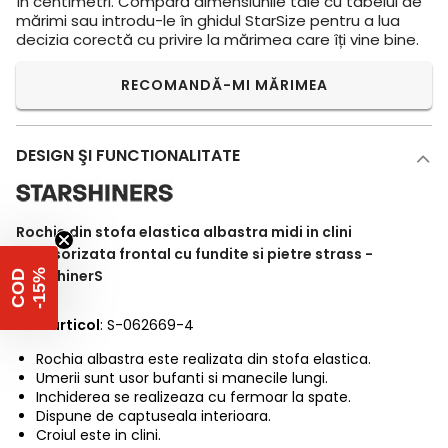
în centimetri. Compară dimensiunile tale cu tabelul de
mărimi sau introdu-le în ghidul StarSize pentru a lua
decizia corectă cu privire la mărimea care îți vine bine.
RECOMANDĂ-MI MĂRIMEA
DESIGN ŞI FUNCTIONALITATE
Rochie din stofa elastica albastra midi in clini
accesorizata frontal cu fundite si pietre strass -
StarShinerS
%
C
O
D
-
1
5
Cod articol
: S-062669-4
Rochia albastra este realizata din stofa elastica.
Umerii sunt usor bufanti si manecile lungi.
Inchiderea se realizeaza cu fermoar la spate.
Dispune de captuseala interioara.
Croiul este in clini.