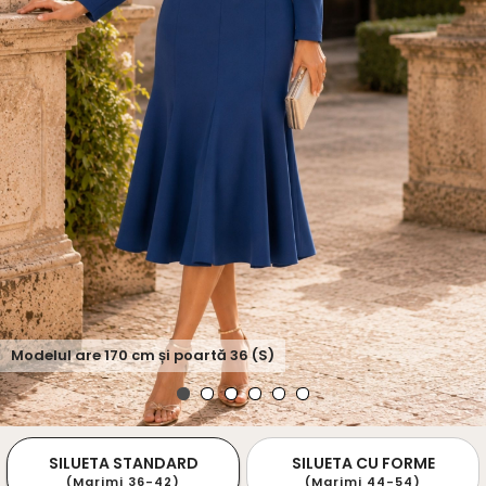
Modelul are
170
cm și poartă
36 (S)
SILUETA STANDARD
SILUETA CU FORME
(Marimi 36-42)
(Marimi 44-54)