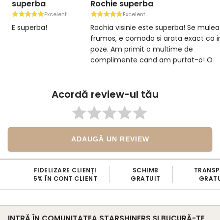
superba
Rochie superba
Excelent
Excelent
E superba!
Rochia visinie este superba! Se mule
frumos, e comoda si arata exact ca i
poze. Am primit o multime de
complimente cand am purtat-o! O
recomand din toata inima! ❤️
Acordă review-ul tău
ADAUGĂ UN REVIEW
FIDELIZARE CLIENȚI
SCHIMB
TRANS
5% ÎN CONT CLIENT
GRATUIT
GRATU
INTRĂ ÎN COMUNITATEA STARSHINERS ȘI BUCURĂ-TE