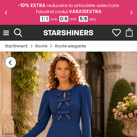
odul
-10% EXTRA
reducere la articolele selectate
-1
folosind codul
VARA10EXTRA
1
1
0
6
5
8
ore
min
sec
StarShinerS
Rochii
Rochii elegante