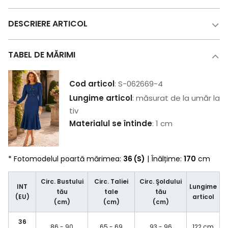
DESCRIERE ARTICOL
TABEL DE MĂRIMI
Cod articol
: S-062669-4
Lungime articol
: măsurat de la umăr la
tiv
Materialul se întinde
: 1 cm
* Fotomodelul poartă mărimea:
36 (S)
| Înălțime:
170
cm
Circ. Bustului
Circ. Taliei
Circ. Şoldului
INT
Lungime
tău
tale
tău
(EU)
articol
(cm)
(cm)
(cm)
36
86 - 90
65 - 69
93 - 96
122 cm