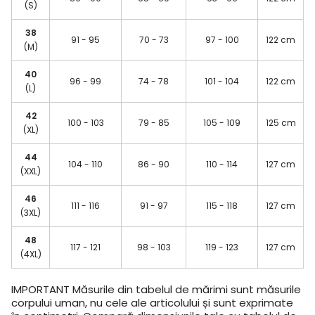
(S)
38
91 - 95
70 - 73
97 - 100
122 cm
(M)
40
96 - 99
74 - 78
101 - 104
122 cm
(L)
42
100 - 103
79 - 85
105 - 109
125 cm
(XL)
44
104 - 110
86 - 90
110 - 114
127 cm
(XXL)
46
111 - 116
91 - 97
115 - 118
127 cm
(3XL)
48
117 - 121
98 - 103
119 - 123
127 cm
(4XL)
IMPORTANT
Măsurile din tabelul de mărimi sunt măsurile
corpului uman, nu cele ale articolului și sunt exprimate