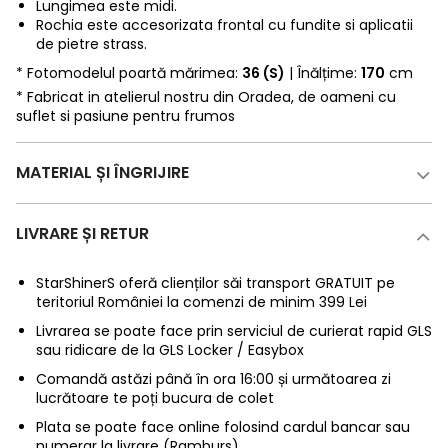
Lungimea este midi.
Rochia este accesorizata frontal cu fundite si aplicatii
de pietre strass.
* Fotomodelul poartă mărimea:
36 (S)
| Înălțime:
170
cm
* Fabricat in atelierul nostru din Oradea, de oameni cu
suflet si pasiune pentru frumos
MATERIAL ȘI ÎNGRIJIRE
LIVRARE ȘI RETUR
StarShinerS oferă clienților săi transport GRATUIT pe
teritoriul României la comenzi de minim 399 Lei
Livrarea se poate face prin serviciul de curierat rapid GLS
sau ridicare de la GLS Locker / Easybox
Comandă astăzi până în ora 16:00 și următoarea zi
lucrătoare te poți bucura de colet
Plata se poate face online folosind cardul bancar sau
numerar la livrare (Ramburs)