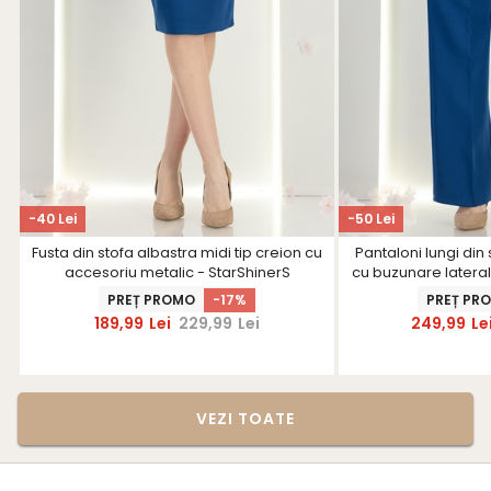
-40 Lei
-50 Lei
Fusta din stofa albastra midi tip creion cu
Pantaloni lungi din 
accesoriu metalic - StarShinerS
cu buzunare laterale
- Sta
PREȚ PROMO
-17%
PREȚ PR
189,99
Lei
229,99
Lei
249,99
Le
VEZI TOATE