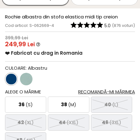
Rochie albastra din stofa elastica midi tip creion
Cod articol: S-062669-4
5.0
(
876
voturi)
399,99
Lei
249,99
Lei
❤️ Fabricat cu drag in Romania
CULOARE:
Albastru
ALEGE O MĂRIME
RECOMANDĂ-MI MĂRIMEA
36
(S)
38
(M)
40
(L)
42
(XL)
44
(XXL)
46
(3XL)