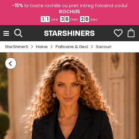
-15%
la toate rochiile cu pret intreg folosind codul
ROCHII15
1
1
3
6
2
5
ore
min
sec
StarShinerS
Haine
Paltoane & Geci
Sacouri