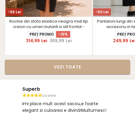
-55 Lei
-50 Lei
Rochie din stofa elastica neagra midi tip
Pantaloni lungi din 
creion cu umeri bufanti si slit frontal -
accesoriu in ta
StarShinerS
PREȚ PROMO
-15%
PREȚ PR
314,99
Lei
369,99
Lei
249,99
Le
VEZI TOATE
Superb
Excelent
Imi place mult acest sacou,e foarte
elegant si culoarea e divină!Multumesc!