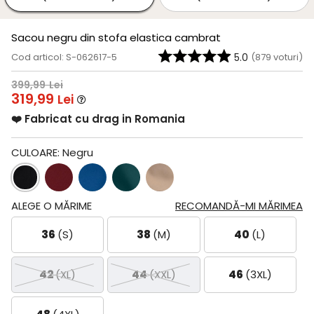
Sacou negru din stofa elastica cambrat
Cod articol: S-062617-5
5.0
(
879
voturi)
399,99
Lei
319,99
Lei
❤️ Fabricat cu drag in Romania
CULOARE:
Negru
ALEGE O MĂRIME
RECOMANDĂ-MI MĂRIMEA
36
(S)
38
(M)
40
(L)
42
(XL)
44
(XXL)
46
(3XL)