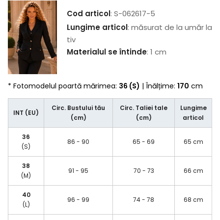
Cod articol
: S-062617-5
Lungime articol
: măsurat de la umăr la
tiv
Materialul se întinde
: 1 cm
* Fotomodelul poartă mărimea:
36 (S)
| Înălțime:
170
cm
Circ. Bustului tău
Circ. Taliei tale
Lungime
INT (EU)
(cm)
(cm)
articol
36
86 - 90
65 - 69
65 cm
(S)
38
91 - 95
70 - 73
66 cm
(M)
40
96 - 99
74 - 78
68 cm
(L)