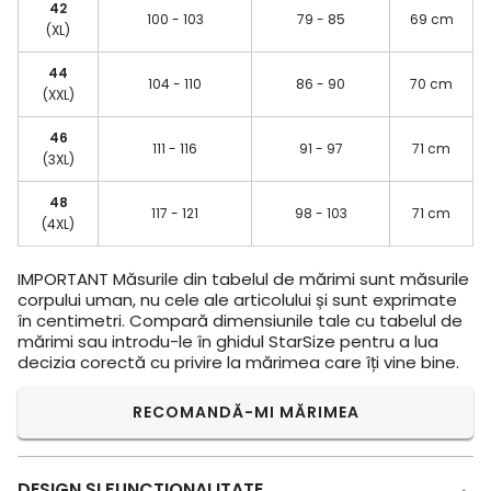
42
100 - 103
79 - 85
69 cm
(XL)
44
104 - 110
86 - 90
70 cm
(XXL)
46
111 - 116
91 - 97
71 cm
(3XL)
48
117 - 121
98 - 103
71 cm
(4XL)
IMPORTANT
Măsurile din tabelul de mărimi sunt măsurile
corpului uman, nu cele ale articolului și sunt exprimate
în centimetri. Compară dimensiunile tale cu tabelul de
mărimi sau introdu-le în ghidul StarSize pentru a lua
decizia corectă cu privire la mărimea care îți vine bine.
RECOMANDĂ-MI MĂRIMEA
DESIGN ŞI FUNCTIONALITATE