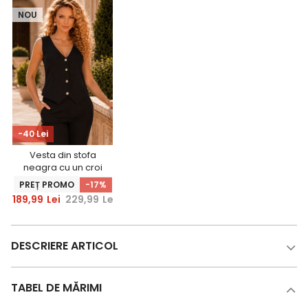
NOU
-40 Lei
Vesta din stofa
neagra cu un croi
usor cambrat si
PREȚ PROMO
-17%
decolteu in v -
189,99
Lei
229,99
Lei
StarShinerS
DESCRIERE ARTICOL
TABEL DE MĂRIMI