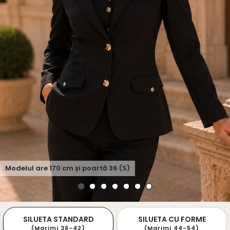
Modelul are
170
cm și poartă
36 (S)
SILUETA STANDARD
SILUETA CU FORME
(Marimi 36-42)
(Marimi 44-54)