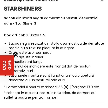
Sacou din stofa negru cambrat cu nasturi decorativi
aurii - StarShinerS
Cod articol
: S-062617-5
Sacou negru realizat din stofa usor elastica de densitate
medie cu o textura placuta la atingere.
Croiul este usor cambrat.
Este captusit interior.
Manecile sunt lungi.
%
C
O
D
-
1
5
Sistemul de inchidere este frontal dat de nasturi
decorativi aurii.
Buzunarele frontale sunt functionale, cu clapeta si
decorate cu un nasturel mic auriu.
* Fotomodelul poartă mărimea:
36 (S)
| Înălțime:
170
cm
* Fabricat in atelierul nostru din Oradea, de oameni cu
suflet si pasiune pentru frumos