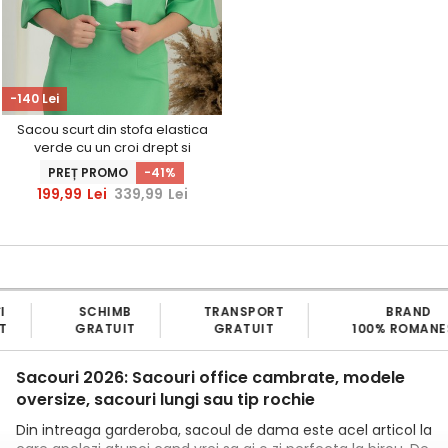
-140 Lei
Sacou scurt din stofa elastica
verde cu un croi drept si
maneci clopot - StarShinerS
PREȚ PROMO
-41%
199,99
Lei
339,99
Lei
SCHIMB
TRANSPORT
BRAND
GRATUIT
GRATUIT
100% ROMANE
Sacouri 2026: Sacouri office cambrate, modele
oversize, sacouri lungi sau tip rochie
Din intreaga garderoba, sacoul de dama este acel articol la