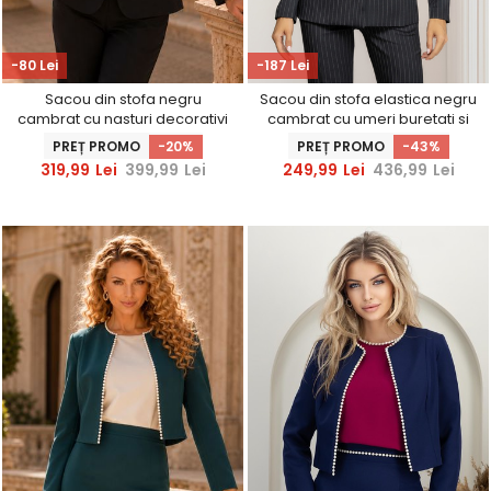
-80 Lei
-187 Lei
Sacou din stofa negru
Sacou din stofa elastica negru
cambrat cu nasturi decorativi
cambrat cu umeri buretati si
aurii - StarShinerS
brosa maxi florala
PREȚ PROMO
-20%
PREȚ PROMO
-43%
319,99
Lei
399,99
Lei
249,99
Lei
436,99
Lei