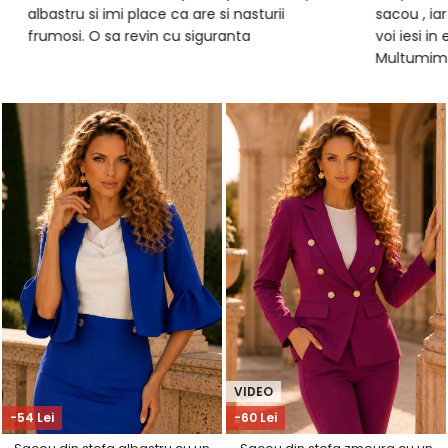
albastru si imi place ca are si nasturii
sacou , iar
frumosi. O sa revin cu siguranta
voi iesi in 
Multumim S
asa model
VIDEO
-54 Lei
-60 Lei