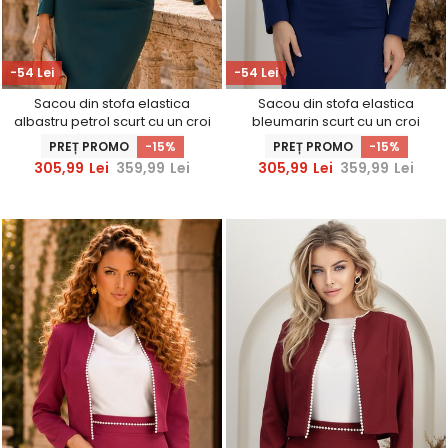
-54 Lei
-54 Lei
Sacou din stofa elastica
Sacou din stofa elastica
albastru petrol scurt cu un croi
bleumarin scurt cu un croi
drept accesorizat cu perle -
drept accesorizat cu perle -
PREȚ PROMO
-15%
PREȚ PROMO
-15%
StarShinerS
StarShinerS
305,99
Lei
359,99
Lei
305,99
Lei
359,99
Lei