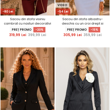
VIDEO
-80 Lei
-54 Lei
Sacou din stofa visiniu
Sacou din stofa albastru-
cambrat cu nasturi decorativi
deschis cu un croi drept si
aurii - StarShinerS
insertii de dantela -
PREȚ PROMO
-20%
PREȚ PROMO
-15%
StarShinerS
319,99
Lei
399,99
Lei
305,99
Lei
359,99
Lei