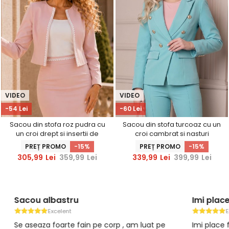
VIDEO
VIDEO
-54 Lei
-60 Lei
Sacou din stofa roz pudra cu
Sacou din stofa turcoaz cu un
un croi drept si insertii de
croi cambrat si nasturi
dantela - StarShinerS
decorativi aurii- StarShinerS
PREȚ PROMO
-15%
PREȚ PROMO
-15%
305,99
Lei
359,99
Lei
339,99
Lei
399,99
Lei
Sacou albastru
Imi place
Excelent
E
Se aseaza foarte fain pe corp , am luat pe
Imi place 