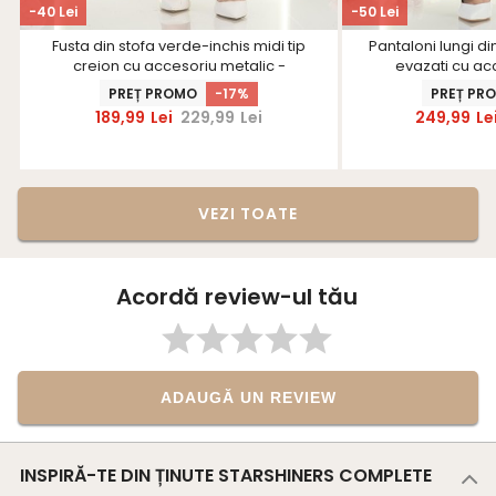
-40 Lei
-50 Lei
Fusta din stofa verde-inchis midi tip
Pantaloni lungi di
creion cu accesoriu metalic -
evazati cu acc
StarShinerS
Star
PREȚ PROMO
-17%
PREȚ PR
189,99
Lei
229,99
Lei
249,99
Le
VEZI TOATE
Acordă review-ul tău
ADAUGĂ UN REVIEW
INSPIRĂ-TE DIN ȚINUTE STARSHINERS COMPLETE