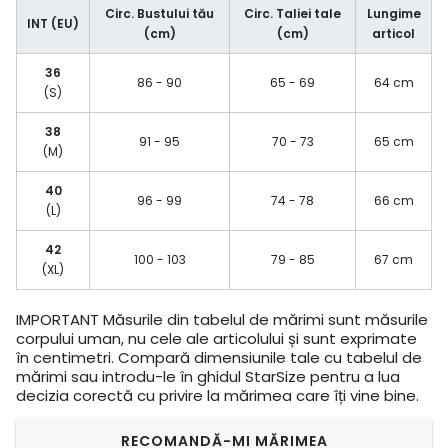
Circ. Bustului tău
Circ. Taliei tale
Lungime
INT (EU)
(cm)
(cm)
articol
36
86 - 90
65 - 69
64 cm
(S)
38
91 - 95
70 - 73
65 cm
(M)
40
96 - 99
74 - 78
66 cm
(L)
42
100 - 103
79 - 85
67 cm
(XL)
IMPORTANT
Măsurile din tabelul de mărimi sunt măsurile
corpului uman, nu cele ale articolului și sunt exprimate
în centimetri. Compară dimensiunile tale cu tabelul de
mărimi sau introdu-le în ghidul StarSize pentru a lua
decizia corectă cu privire la mărimea care îți vine bine.
RECOMANDĂ-MI MĂRIMEA