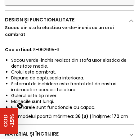
DESIGN ŞI FUNCTIONALITATE
Sacou din stofa elastica verde-inchis cu un croi
cambrat
Cod articol
: S-062695-3
Sacou verde-inchis realizat din stofa usor elastica de
densitate medie.
Croiul este cambrat.
Dispune de captuseala interioara.
Sistemul de inchidere este frontal dat de nasturi
imbracati in aceeasi tesatura.
Gulerul este tip rever.
Manecile sunt lungi.
Buzunarele sunt functionale cu capac.
* Fotomodelul poartă mărimea:
36 (S)
| Înălțime:
170
cm
%
C
O
D
-
1
5
MATERIAL ȘI ÎNGRIJIRE