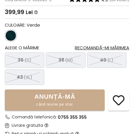
4.9
399,99
Lei
CULOARE:
Verde
ALEGE O MĂRIME
RECOMANDĂ-MI MĂRIMEA
36
(S)
38
(M)
40
(L)
42
(XL)
ANUNȚĂ-MĂ
când revine pe stoc
Comandă telefonică:
0755 355 355
Livrare gratuita
Retur simplu si schimb gratuit