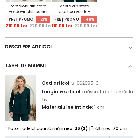
Pantaloni din stofa
Vesta din stofa
verde-inchis conici
elastica verde-
cu talie inalta si
inchis cu un croi
PREȚ PROMO
-21%
PREȚ PROMO
-48%
buzunare laterale
cambrat
219,99
Lei
279,99
Lei
119,99
Lei
229,99
Lei
- StarShinerS
DESCRIERE ARTICOL
TABEL DE MĂRIMI
Cod articol
: S-062695-3
Lungime articol
: măsurat de la umăr la
tiv
Materialul se întinde
: 1 cm
* Fotomodelul poartă mărimea:
36 (S)
| Înălțime:
170
cm