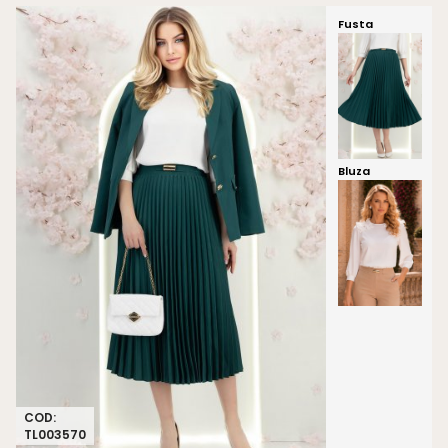
Fusta
Bluza
COD:
TL003570