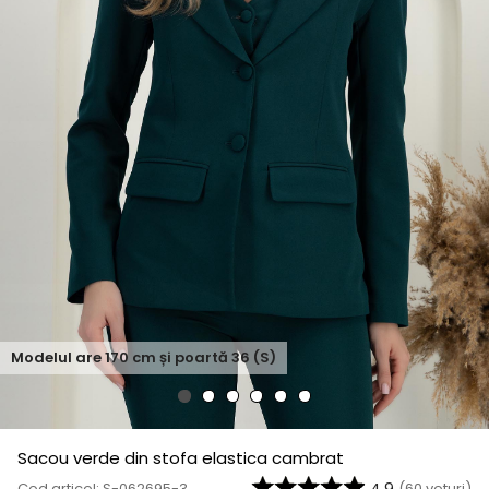
Modelul are
170
cm și poartă
36 (S)
Sacou verde din stofa elastica cambrat
Cod articol: S-062695-3
(
60
voturi)