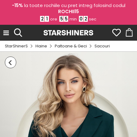
-15%
la toate rochiile cu pret intreg folosind codul
ROCHII15
2
1
5
5
0
1
ore
min
sec
StarShinerS
Haine
Paltoane & Geci
Sacouri