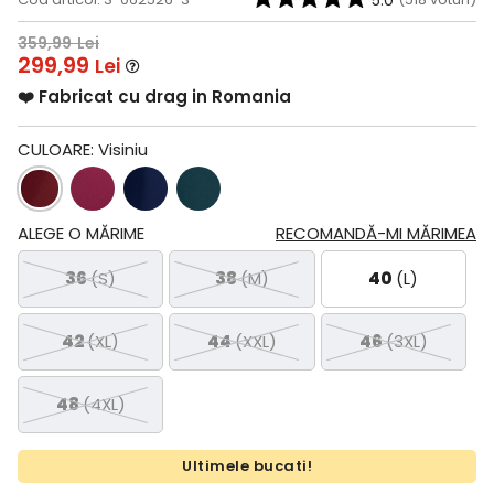
5.0
359,99
Lei
299,99
Lei
❤️ Fabricat cu drag in Romania
CULOARE:
Visiniu
ALEGE O MĂRIME
RECOMANDĂ-MI MĂRIMEA
36
(S)
38
(M)
40
(L)
42
(XL)
44
(XXL)
46
(3XL)
48
(4XL)
Ultimele bucati!