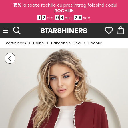
-15%
la toate rochiile cu pret intreg folosind codul
ROCHII15
1
2
0
8
2
8
ore
min
sec
StarShinerS
Haine
Paltoane & Geci
Sacouri