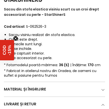
Sacou din stofa elastica visiniu scurt cu un croi drept
accesorizat cu perle - StarShinerS
Cod articol
: S-062526-3
Sacou visiniu realizat din stofa elastica.
Croiul este drept.
Manecile sunt lungi.
%
C
O
D
-
1
5
Nu se inchide.
Este captusit interior.
Este accesorizat cu perle.
* Fotomodelul poartă mărimea:
36 (S)
| Înălțime:
170
cm
* Fabricat in atelierul nostru din Oradea, de oameni cu
suflet si pasiune pentru frumos
MATERIAL ȘI ÎNGRIJIRE
LIVRARE ȘI RETUR