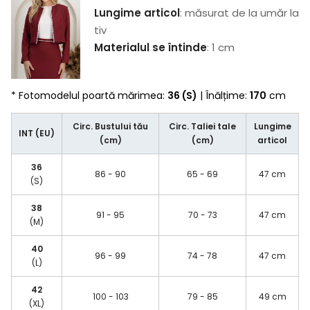
Lungime articol
: măsurat de la umăr la
tiv
Materialul se întinde
: 1 cm
* Fotomodelul poartă mărimea:
36 (S)
| Înălțime:
170
cm
Circ. Bustului tău
Circ. Taliei tale
Lungime
INT (EU)
(cm)
(cm)
articol
36
86 - 90
65 - 69
47 cm
(S)
38
91 - 95
70 - 73
47 cm
(M)
40
96 - 99
74 - 78
47 cm
(L)
42
100 - 103
79 - 85
49 cm
(XL)