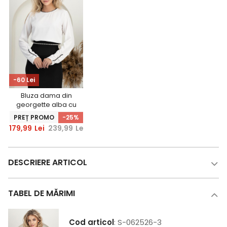
-60 Lei
Bluza dama din
georgette alba cu
croi larg
PREȚ PROMO
-25%
accesorizata cu
179,99
Lei
239,99
Lei
perle - StarShinerS
DESCRIERE ARTICOL
TABEL DE MĂRIMI
Cod articol
: S-062526-3