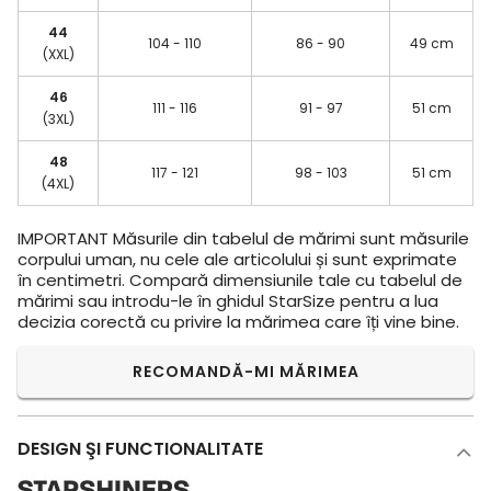
44
104 - 110
86 - 90
49 cm
(XXL)
46
111 - 116
91 - 97
51 cm
(3XL)
48
117 - 121
98 - 103
51 cm
(4XL)
IMPORTANT
Măsurile din tabelul de mărimi sunt măsurile
corpului uman, nu cele ale articolului și sunt exprimate
în centimetri. Compară dimensiunile tale cu tabelul de
mărimi sau introdu-le în ghidul StarSize pentru a lua
decizia corectă cu privire la mărimea care îți vine bine.
RECOMANDĂ-MI MĂRIMEA
DESIGN ŞI FUNCTIONALITATE