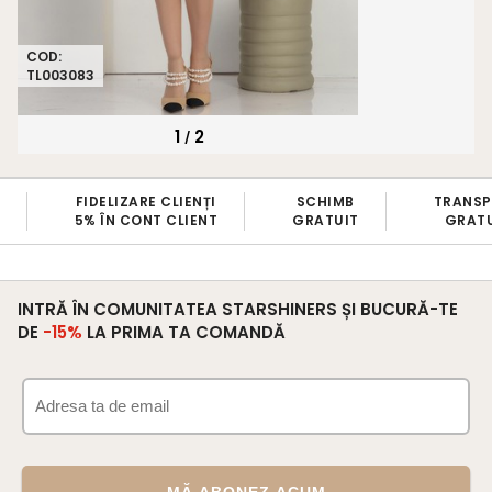
COD:
TL003083
1
2
/
FIDELIZARE CLIENȚI
SCHIMB
TRANS
5% ÎN CONT CLIENT
GRATUIT
GRATU
INTRĂ ÎN COMUNITATEA STARSHINERS ȘI BUCURĂ-TE
DE
-15%
LA PRIMA TA COMANDĂ
MĂ ABONEZ ACUM