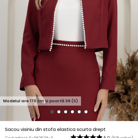
Modelul are
170
cm și poartă
36 (S)
Sacou visiniu din stofa elastica scurta drept
Cod articol: S-062526-3
(
518
voturi)