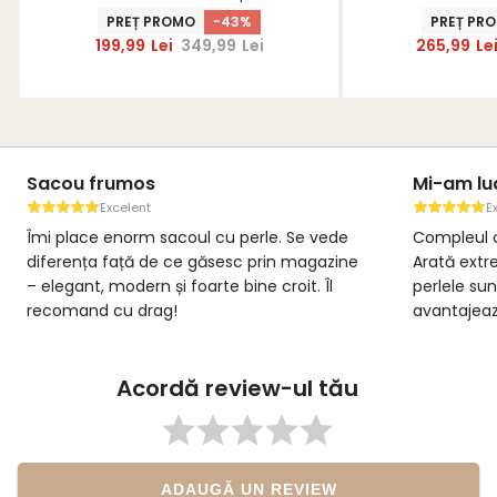
StarShinerS
Star
PREȚ PROMO
-43%
PREȚ PR
199,99
Lei
349,99
Lei
265,99
Le
Sacou frumos
Mi-am lua
Excelent
E
Îmi place enorm sacoul cu perle. Se vede
Compleul c
diferența față de ce găsesc prin magazine
Arată extre
– elegant, modern și foarte bine croit. Îl
perlele sun
recomand cu drag!
avantajează
calitate. 
Acordă review-ul tău
ADAUGĂ UN REVIEW