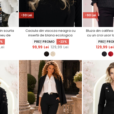
-30 Lei
-90 Lei
in scurta
Caciula din viscoza neagra cu
Bluza din catifea
imeu de
insertii de blana ecologica
cu un croi usor l
maneca - 
0%
PREȚ PROMO
-23%
PREȚ PR
Lei
99,99
Lei
129,99
Lei
129,99
Lei