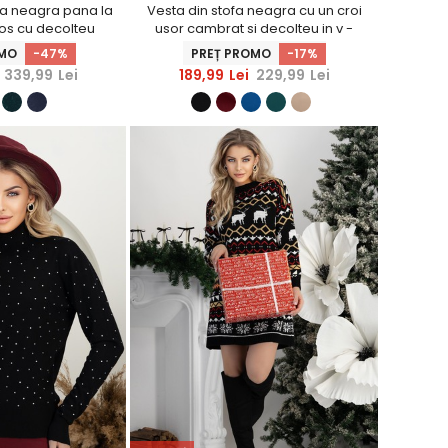
ea neagra pana la
Vesta din stofa neagra cu un croi
los cu decolteu
usor cambrat si decolteu in v -
 StarShinerS
StarShinerS
OMO
-47%
PREȚ PROMO
-17%
339,99
Lei
189,99
Lei
229,99
Lei