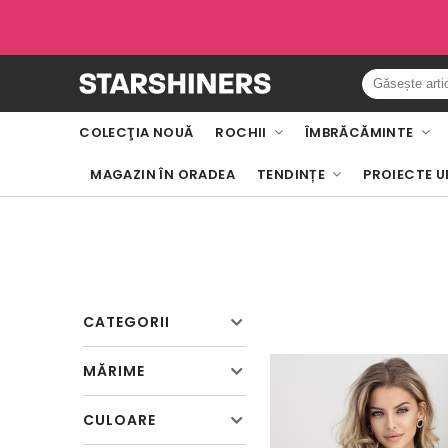
COLECŢIA NOUĂ
ROCHII
ÎMBRĂCĂMINTE
MAGAZIN ÎN ORADEA
TENDINȚE
PROIECTE U
CATEGORII
MĂRIME
CULOARE