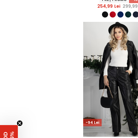
StarShinerS
254,99
Lei
299,99
-94 Lei