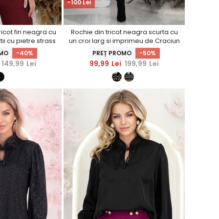
-100 Lei
icot fin neagra cu
Rochie din tricot neagra scurta cu
tii cu pietre strass
un croi larg si imprimeu de Craciun
OMO
-40%
PREȚ PROMO
-50%
149,99
Lei
99,99
Lei
199,99
Lei