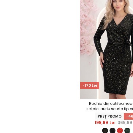
-170 Lei
Rochie din catifea nea
sclipici auriu scurta tip 
decolteu petrecut - Sta
PREȚ PROMO
-4
199,99
Lei
369,99