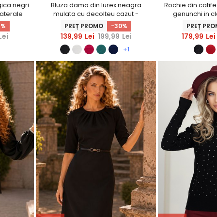
gica negri
Bluza dama din lurex neagra
Rochie din catif
laterale
mulata cu decolteu cazut -
genunchi in c
StarShinerS
rotunjit -
9%
PREȚ PROMO
-30%
PREȚ PR
Lei
139,99
Lei
199,99
Lei
179,99
Lei
+1