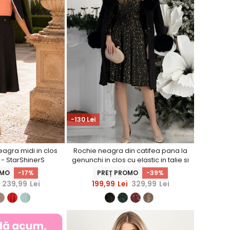
-130 Lei
eagra midi in clos
Rochie neagra din catifea pana la
- StarShinerS
genunchi in clos cu elastic in talie si
cordon detasabil StarShinerS
OMO
-17%
PREȚ PROMO
-39%
239,99
Lei
199,99
Lei
329,99
Lei