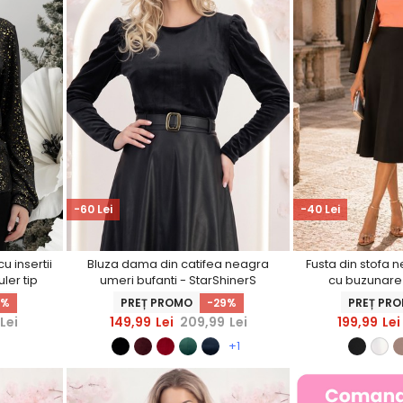
-60 Lei
-40 Lei
u insertii
Bluza dama din catifea neagra
Fusta din stofa n
uler tip
umeri bufanti - StarShinerS
cu buzunare 
rS
2%
PREȚ PROMO
-29%
PREȚ PR
Lei
149,99
Lei
209,99
Lei
199,99
Lei
+1