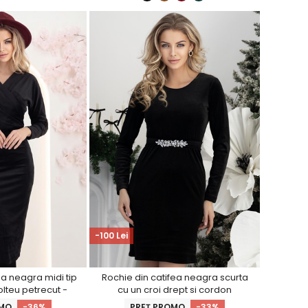
-100 Lei
ea neagra midi tip
Rochie din catifea neagra scurta
lteu petrecut -
cu un croi drept si cordon
hinerS
detasabil cu aplicatii strass -
OMO
-36%
PREȚ PROMO
-33%