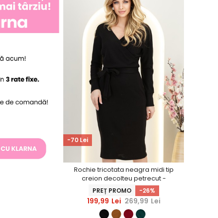
-70 Lei
Rochie tricotata neagra midi tip
creion decolteu petrecut -
StarShinerS
PREȚ PROMO
-26%
199,99
Lei
269,99
Lei