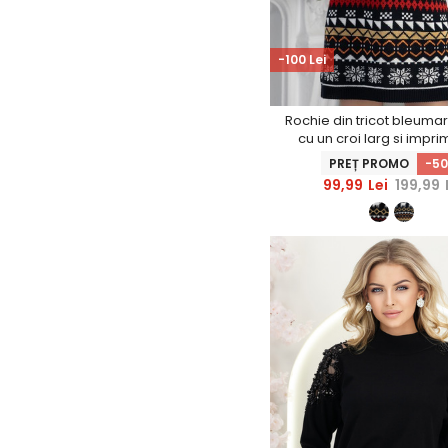
-100 Lei
Rochie din tricot bleumar
cu un croi larg si impr
Craciun
PREȚ PROMO
-5
99,99
Lei
199,99