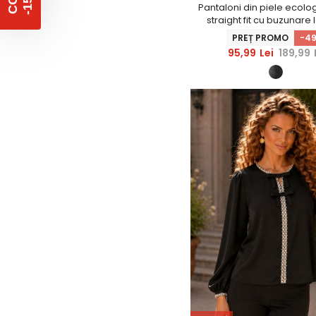
%
C
O
D
-
1
5
Pantaloni din piele ecolo
straight fit cu buzunare 
PREȚ PROMO
-4
95,99
Lei
189,99