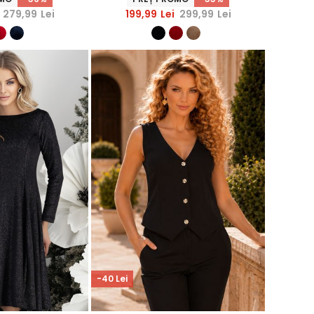
StarShinerS
279,99
Lei
199,99
Lei
299,99
Lei
-40 Lei