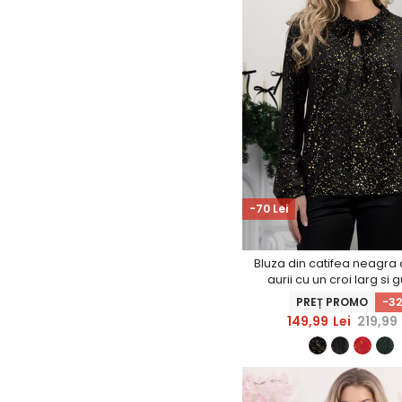
-70 Lei
Bluza din catifea neagra c
aurii cu un croi larg si g
esarfa - StarShine
PREȚ PROMO
-3
149,99
Lei
219,99