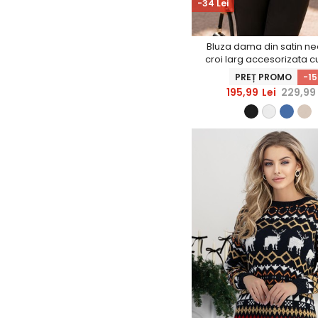
-34 Lei
Bluza dama din satin n
croi larg accesorizata c
perle - StarShine
PREȚ PROMO
-1
195,99
Lei
229,99