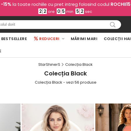
-15%
la toate rochiile cu pret intreg folosind codul
ROCHII15
2
2
0
5
5
0
ore
min
sec
BESTSELLERE
REDUCERI
MĂRIMI MARI
COLECȚII HA
E
StarShinerS
Colecția Black
Colecția Black
Colecția Black - vezi 56 produse