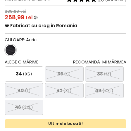
5.0
339,99
Lei
258,99
Lei
❤️ Fabricat cu drag in Romania
CULOARE:
Auriu
ALEGE O MĂRIME
RECOMANDĂ-MI MĂRIMEA
34
(XS)
36
(S)
38
(M)
40
(L)
42
(XL)
44
(XXL)
46
(3XL)
Ultimele bucati!