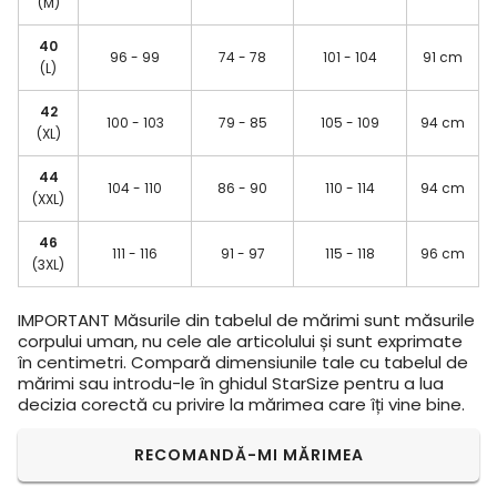
(M)
40
96 - 99
74 - 78
101 - 104
91 cm
(L)
42
100 - 103
79 - 85
105 - 109
94 cm
(XL)
44
104 - 110
86 - 90
110 - 114
94 cm
(XXL)
46
111 - 116
91 - 97
115 - 118
96 cm
(3XL)
IMPORTANT
Măsurile din tabelul de mărimi sunt măsurile
corpului uman, nu cele ale articolului și sunt exprimate
în centimetri. Compară dimensiunile tale cu tabelul de
mărimi sau introdu-le în ghidul StarSize pentru a lua
decizia corectă cu privire la mărimea care îți vine bine.
RECOMANDĂ-MI MĂRIMEA