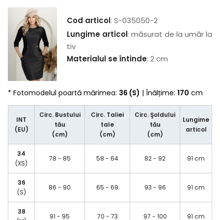
Cod articol
: S-035050-2
Lungime articol
: măsurat de la umăr la
tiv
Materialul se întinde
: 2 cm
* Fotomodelul poartă mărimea:
36 (S)
| Înălțime:
170
cm
Circ. Bustului
Circ. Taliei
Circ. Şoldului
INT
Lungime
tău
tale
tău
(EU)
articol
(cm)
(cm)
(cm)
34
78 - 85
58 - 64
82 - 92
91 cm
(XS)
36
86 - 90
65 - 69
93 - 96
91 cm
(S)
38
91 - 95
70 - 73
97 - 100
91 cm