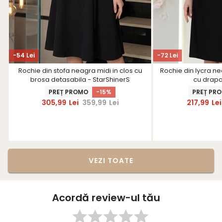
-54 Lei
-72 Lei
Rochie din stofa neagra midi in clos cu
Rochie din lycra ne
brosa detasabila - StarShinerS
cu drapa
PREȚ PROMO
-15%
PREȚ PR
305,99
Lei
359,99
Lei
217,99
Lei
VEZI TOATE
Acordă review-ul tău