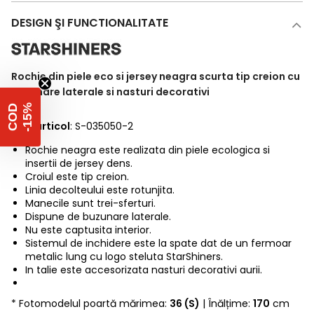
DESIGN ŞI FUNCTIONALITATE
Rochie din piele eco si jersey neagra scurta tip creion cu
buzunare laterale si nasturi decorativi
%
C
O
D
-
1
5
Cod articol
: S-035050-2
Rochie neagra este realizata din piele ecologica si
insertii de jersey dens.
Croiul este tip creion.
Linia decolteului este rotunjita.
Manecile sunt trei-sferturi.
Dispune de buzunare laterale.
Nu este captusita interior.
Sistemul de inchidere este la spate dat de un fermoar
metalic lung cu logo steluta StarShiners.
In talie este accesorizata nasturi decorativi aurii.
* Fotomodelul poartă mărimea:
36 (S)
| Înălțime:
170
cm