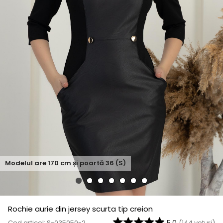
Modelul are
170
cm și poartă
36 (S)
Rochie aurie din jersey scurta tip creion
Cod articol: S-035050-2
(
144
voturi)