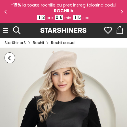
e
-15%
la toate rochiile cu pret intreg folosind codul
ROCHII15
1
3
0
6
1
5
ore
min
sec
StarShinerS
Rochii
Rochii casual