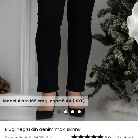
Modelul are
165
cm și poartă
44 ( XXL)
Blugi negru din denim maxi skinny
Cod articol: S-062743-1
(
43
voturi)