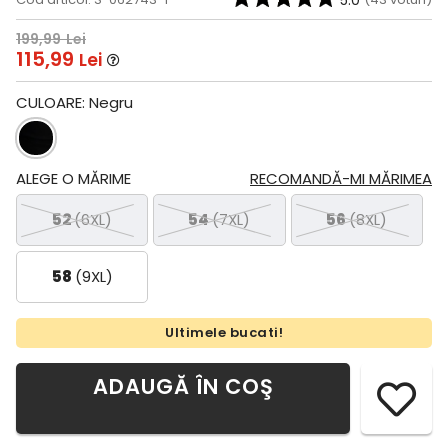
5.0
199,99
Lei
115,99
Lei
CULOARE:
Negru
ALEGE O MĂRIME
RECOMANDĂ-MI MĂRIMEA
52
(6XL)
54
(7XL)
56
(8XL)
58
(9XL)
Ultimele bucati!
ADAUGĂ ÎN COŞ