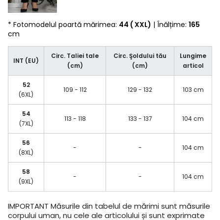
* Fotomodelul poartă mărimea:
44 ( XXL)
| Înălțime:
165
cm
Circ. Taliei tale
Circ. Şoldului tău
Lungime
INT (EU)
(cm)
(cm)
articol
52
109 - 112
129 - 132
103 cm
(6XL)
54
113 - 118
133 - 137
104 cm
(7XL)
56
-
-
104 cm
(8XL)
58
-
-
104 cm
(9XL)
IMPORTANT
Măsurile din tabelul de mărimi sunt măsurile
corpului uman, nu cele ale articolului și sunt exprimate