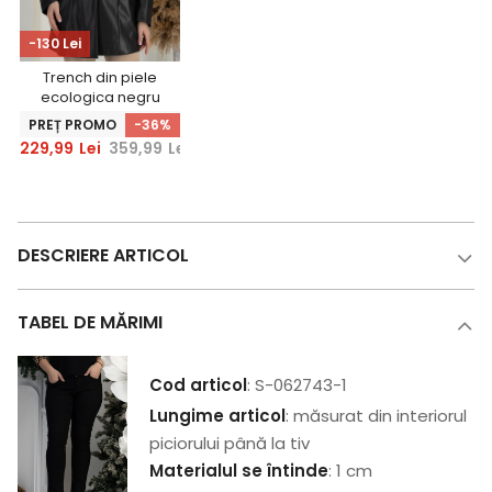
-130 Lei
Trench din piele
ecologica negru
cambrat cu elastic
PREȚ PROMO
-36%
in talie
229,99
Lei
359,99
Lei
DESCRIERE ARTICOL
TABEL DE MĂRIMI
Cod articol
: S-062743-1
Lungime articol
: măsurat din interiorul
piciorului până la tiv
Materialul se întinde
: 1 cm