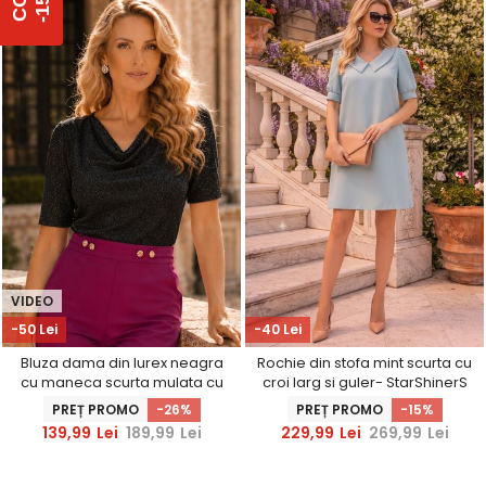
%
C
O
D
-
1
5
NOU
VIDEO
-50 Lei
-40 Lei
Bluza dama din lurex neagra
Rochie din stofa mint scurta cu
cu maneca scurta mulata cu
croi larg si guler- StarShinerS
decolteu cazut - StarShinerS
PREȚ PROMO
-26%
PREȚ PROMO
-15%
139,99
Lei
189,99
Lei
229,99
Lei
269,99
Lei