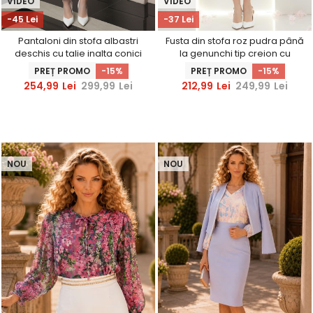
VIDEO
VIDEO
-45 Lei
-37 Lei
Pantaloni din stofa albastri
Fusta din stofa roz pudra până
deschis cu talie inalta conici
la genunchi tip creion cu
cu buzunare false -
dantela in talie- StarShinerS
PREȚ PROMO
-15%
PREȚ PROMO
-15%
StarShinerS
254,99
Lei
299,99
Lei
212,99
Lei
249,99
Lei
NOU
NOU