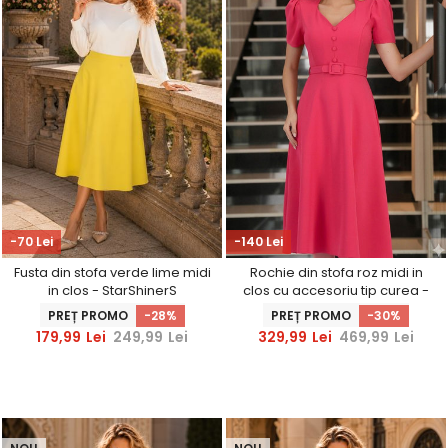
-70 Lei
-140 Lei
Fusta din stofa verde lime midi
Rochie din stofa roz midi in
in clos - StarShinerS
clos cu accesoriu tip curea -
StarShinerS
PREȚ PROMO
-28%
PREȚ PROMO
-30%
179,99
Lei
249,99
Lei
329,99
Lei
469,99
Lei