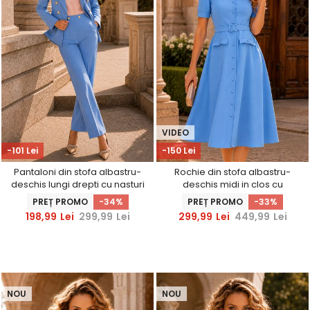
VIDEO
-101 Lei
-150 Lei
Pantaloni din stofa albastru-
Rochie din stofa albastru-
deschis lungi drepti cu nasturi
deschis midi in clos cu
decorativi aurii- StarShine
accesoriu tip curea si
PREȚ PROMO
-34%
PREȚ PROMO
-33%
buzunare false - StarShinerS
198,99
Lei
299,99
Lei
299,99
Lei
449,99
Lei
NOU
NOU