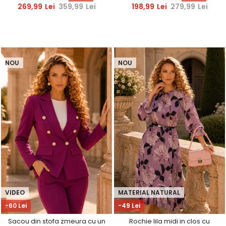
StarShinerS
269,99
Lei
359,99
Lei
198,99
Lei
279,99
Lei
NOU
NOU
VIDEO
MATERIAL NATURAL
-60 Lei
-49 Lei
Sacou din stofa zmeura cu un
Rochie lila midi in clos cu