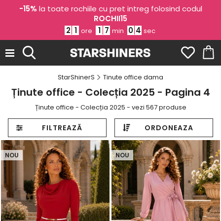
-15%
la toate rochiile cu pret intreg folosind codul
ROCHII15
2
1
1
7
0
1
ore
min
sec
StarShinerS
Tinute office dama
Ținute office - Colecția 2025 - Pagina 4
Ținute office - Colecția 2025 - vezi 567 produse
FILTREAZĂ
ORDONEAZA
NOU
NOU