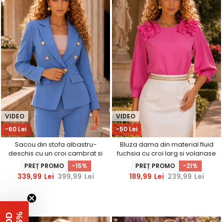
VIDEO
VIDEO
-60 Lei
-50 Lei
Sacou din stofa albastru-
Bluza dama din material fluid
deschis cu un croi cambrat si
fuchsia cu croi larg si volanase
nasturi decorativi aurii-
- StarShinerS
PREȚ PROMO
-15%
PREȚ PROMO
-21%
StarShinerS
339,99
Lei
399,99
Lei
189,99
Lei
239,99
Lei