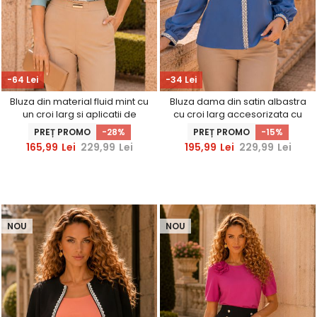
-64 Lei
-34 Lei
Bluza din material fluid mint cu
Bluza dama din satin albastra
un croi larg si aplicatii de
cu croi larg accesorizata cu
dantela - StarShinerS
fundite perle - StarShinerS
PREȚ PROMO
-28%
PREȚ PROMO
-15%
165,99
Lei
229,99
Lei
195,99
Lei
229,99
Lei
NOU
NOU