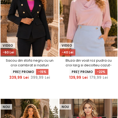
VIDEO
VIDEO
-60 Lei
-40 Lei
Sacou din stofa negru cu un
Bluza din voal roz pudra cu
croi cambrat si nasturi
croi larg si decolteu cazut-
decorativi aurii- StarShinerS
StarShinerS
PREȚ PROMO
-15%
PREȚ PROMO
-22%
339,99
Lei
399,99
Lei
139,99
Lei
179,99
Lei
NOU
NOU