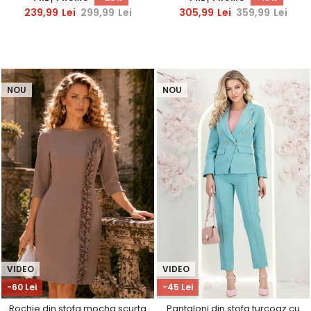
239,99
Lei
299,99
Lei
305,99
Lei
359,99
Lei
NOU
NOU
VIDEO
VIDEO
-60 Lei
-45 Lei
Rochie din stofa mocha scurta
Pantaloni din stofa turcoaz cu