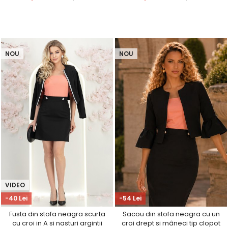
NOU
NOU
VIDEO
-40 Lei
-54 Lei
Fusta din stofa neagra scurta
Sacou din stofa neagra cu un
cu croi in A si nasturi argintii
croi drept si mâneci tip clopot