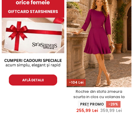
-104 Lei
Rochie din stofa zmeura
scurta in clos cu volanas la
baza fustei- StarShinerS
PREȚ PROMO
-29%
255,99
Lei
359,99
Lei