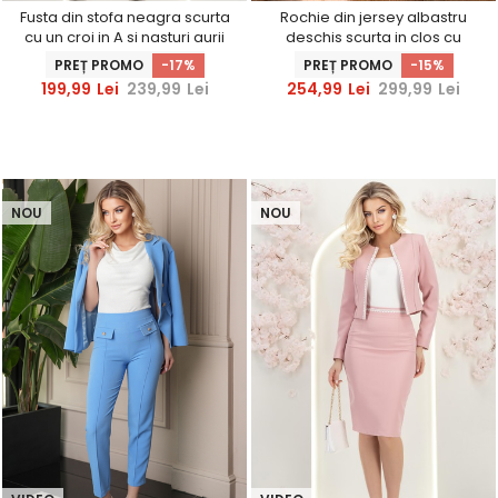
Fusta din stofa neagra scurta
Rochie din jersey albastru
cu un croi in A si nasturi aurii
deschis scurta in clos cu
decorativi - StarShinerS
accesoriu tip curea -
PREȚ PROMO
-17%
PREȚ PROMO
-15%
StarShinerS
199,99
Lei
239,99
Lei
254,99
Lei
299,99
Lei
NOU
NOU