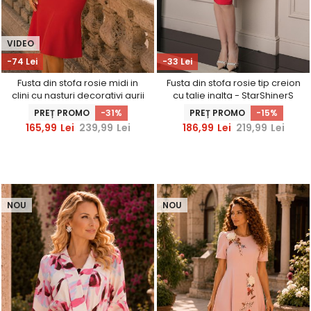
VIDEO
-74 Lei
-33 Lei
Fusta din stofa rosie midi in
Fusta din stofa rosie tip creion
clini cu nasturi decorativi aurii
cu talie inalta - StarShinerS
- StarShinerS
PREȚ PROMO
-31%
PREȚ PROMO
-15%
165,99
Lei
239,99
Lei
186,99
Lei
219,99
Lei
NOU
NOU