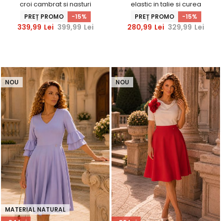
croi cambrat si nasturi
elastic in talie si curea
decorativi aurii- StarShinerS
detasabila - StarShinerS
PREȚ PROMO
-15%
PREȚ PROMO
-15%
339,99
Lei
399,99
Lei
280,99
Lei
329,99
Lei
NOU
NOU
MATERIAL NATURAL