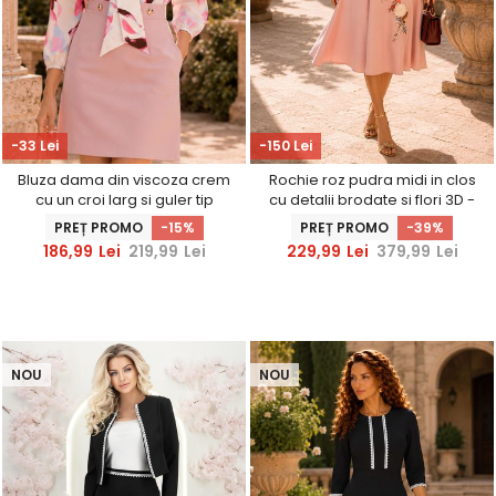
-33 Lei
-150 Lei
Bluza dama din viscoza crem
Rochie roz pudra midi in clos
cu un croi larg si guler tip
cu detalii brodate si flori 3D -
cravata - StarShinerS
StarShinerS
PREȚ PROMO
-15%
PREȚ PROMO
-39%
186,99
Lei
219,99
Lei
229,99
Lei
379,99
Lei
NOU
NOU