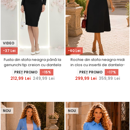
VIDEO
-37 Lei
-60 Lei
Fusta din stofa neagra până la
Rochie din stofa neagra midi
genunchi tip creion cu dantela
in clos cu insertii de dantela-
in talie- StarShinerS
StarShinerS
PREȚ PROMO
-15%
PREȚ PROMO
-17%
212,99
Lei
249,99
Lei
299,99
Lei
359,99
Lei
NOU
NOU