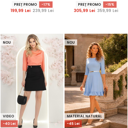
decorativi - StarShinerS
- StarShinerS
PREȚ PROMO
-17%
PREȚ PROMO
-15%
199,99
Lei
239,99
Lei
305,99
Lei
359,99
Lei
NOU
NOU
VIDEO
MATERIAL NATURAL
-40 Lei
-45 Lei