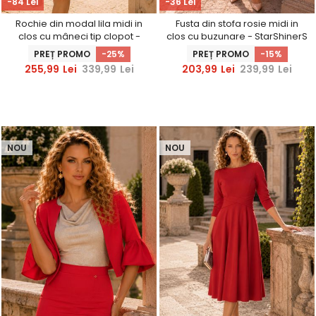
-84 Lei
-36 Lei
Rochie din modal lila midi in
Fusta din stofa rosie midi in
clos cu mâneci tip clopot -
clos cu buzunare - StarShinerS
StarShinerS
PREȚ PROMO
-25%
PREȚ PROMO
-15%
255,99
Lei
339,99
Lei
203,99
Lei
239,99
Lei
NOU
NOU