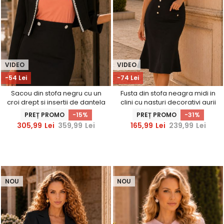
VIDEO
VIDEO
-54 Lei
-74 Lei
Sacou din stofa negru cu un
Fusta din stofa neagra midi in
croi drept si insertii de dantela
clini cu nasturi decorativi aurii
- StarShinerS
- StarShinerS
PREȚ PROMO
-15%
PREȚ PROMO
-31%
305,99
Lei
359,99
Lei
165,99
Lei
239,99
Lei
NOU
NOU