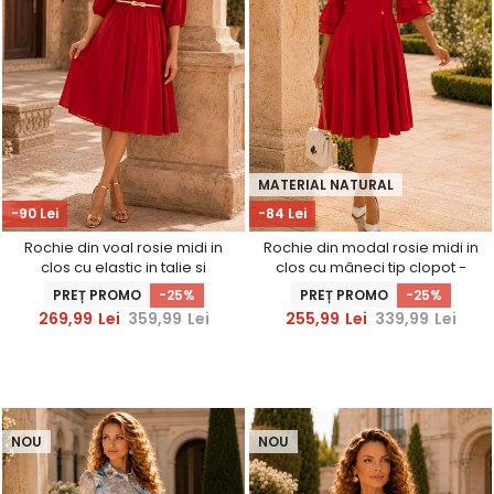
MATERIAL NATURAL
-90 Lei
-84 Lei
Rochie din voal rosie midi in
Rochie din modal rosie midi in
clos cu elastic in talie si
clos cu mâneci tip clopot -
decolteu cazut- StarShinerS
StarShinerS
PREȚ PROMO
-25%
PREȚ PROMO
-25%
269,99
Lei
359,99
Lei
255,99
Lei
339,99
Lei
NOU
NOU