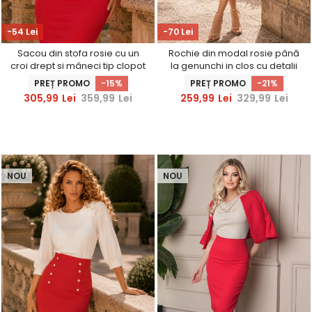
-54 Lei
-70 Lei
Sacou din stofa rosie cu un
Rochie din modal rosie până
croi drept si mâneci tip clopot
la genunchi in clos cu detalii
- StarShinerS
frontale - StarShinerS
PREȚ PROMO
-15%
PREȚ PROMO
-21%
305,99
Lei
359,99
Lei
259,99
Lei
329,99
Lei
NOU
NOU