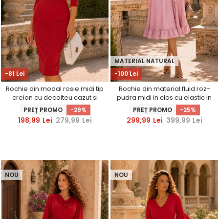
MATERIAL NATURAL
-81 Lei
-100 Lei
Rochie din modal rosie midi tip
Rochie din material fluid roz-
creion cu decolteu cazut si
pudra midi in clos cu elastic in
curea - StarShinerS
talie si cordon - StarShinerS
PREȚ PROMO
-29%
PREȚ PROMO
-25%
198,99
Lei
279,99
Lei
299,99
Lei
399,99
Lei
NOU
NOU