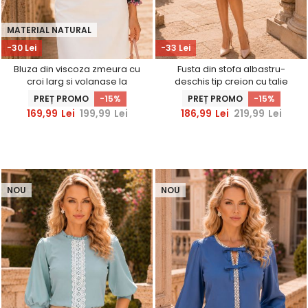
MATERIAL NATURAL
-30 Lei
-33 Lei
Bluza din viscoza zmeura cu
Fusta din stofa albastru-
croi larg si volanase la
deschis tip creion cu talie
maneca - StarShinerS
inalta - StarShinerS
PREȚ PROMO
-15%
PREȚ PROMO
-15%
169,99
Lei
199,99
Lei
186,99
Lei
219,99
Lei
NOU
NOU