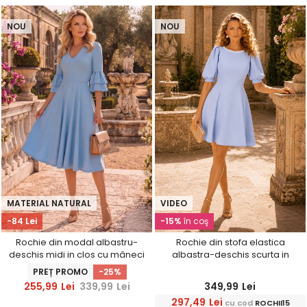
NOU
NOU
MATERIAL NATURAL
VIDEO
-84 Lei
-15%
în coş
Rochie din modal albastru-
Rochie din stofa elastica
deschis midi in clos cu mâneci
albastra-deschis scurta in
tip clopot - StarShinerS
clos cu maneci bufante si
PREȚ PROMO
-25%
dantela - StarShinerS
255,99
Lei
339,99
Lei
349,99
Lei
297,49
Lei
cu cod
ROCHII15