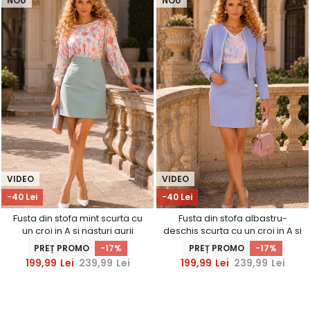
NOU
NOU
VIDEO
VIDEO
-40 Lei
-40 Lei
Fusta din stofa mint scurta cu
Fusta din stofa albastru-
un croi in A si nasturi aurii
deschis scurta cu un croi in A si
decorativi - StarShinerS
nasturi aurii decorativi -
PREȚ PROMO
-17%
PREȚ PROMO
-17%
StarShinerS
199,99
Lei
239,99
Lei
199,99
Lei
239,99
Lei