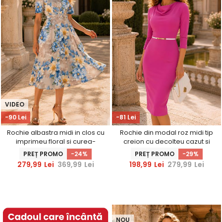
VIDEO
-90 Lei
-81 Lei
Rochie albastra midi in clos cu
Rochie din modal roz midi tip
imprimeu floral si curea-
creion cu decolteu cazut si
StarShinerS
curea - StarShinerS
PREȚ PROMO
-24%
PREȚ PROMO
-29%
279,99
Lei
369,99
Lei
198,99
Lei
279,99
Lei
NOU