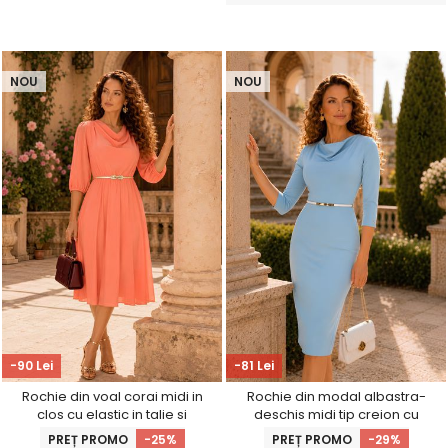
NOU
NOU
-90 Lei
-81 Lei
Rochie din voal corai midi in
Rochie din modal albastra-
clos cu elastic in talie si
deschis midi tip creion cu
decolteu cazut- StarShinerS
decolteu cazut si curea -
PREȚ PROMO
-25%
PREȚ PROMO
-29%