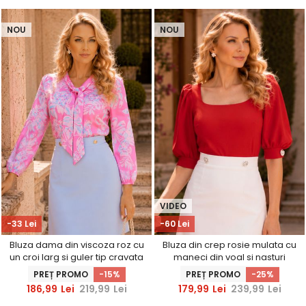
NOU
NOU
VIDEO
-33 Lei
-60 Lei
Bluza dama din viscoza roz cu
Bluza din crep rosie mulata cu
un croi larg si guler tip cravata
maneci din voal si nasturi
- StarShinerS
decorativi- StarShinerS
PREȚ PROMO
-15%
PREȚ PROMO
-25%
186,99
Lei
219,99
Lei
179,99
Lei
239,99
Lei