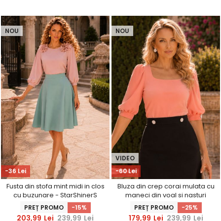
NOU
NOU
VIDEO
-36 Lei
-60 Lei
Fusta din stofa mint midi in clos
Bluza din crep corai mulata cu
cu buzunare - StarShinerS
maneci din voal si nasturi
decorativi- StarShinerS
PREȚ PROMO
-15%
PREȚ PROMO
-25%
203,99
Lei
239,99
Lei
179,99
Lei
239,99
Lei