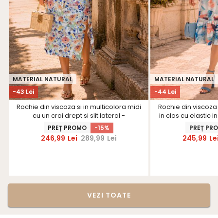
MATERIAL NATURAL
MATERIAL NATURAL
-43 Lei
-44 Lei
Rochie din viscoza si in multicolora midi
Rochie din viscoza 
cu un croi drept si slit lateral -
in clos cu elastic in
StarShinerS
curea - 
PREȚ PROMO
-15%
PREȚ PR
246,99
Lei
289,99
Lei
245,99
Le
VEZI TOATE