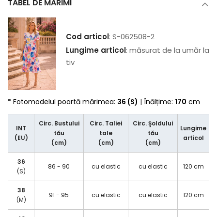
TABEL DE MĂRIMI
Cod articol
: S-062508-2
Lungime articol
: măsurat de la umăr la
tiv
* Fotomodelul poartă mărimea:
36 (S)
| Înălțime:
170
cm
Circ. Bustului
Circ. Taliei
Circ. Şoldului
INT
Lungime
tău
tale
tău
(EU)
articol
(cm)
(cm)
(cm)
36
86 - 90
cu elastic
cu elastic
120 cm
(S)
38
91 - 95
cu elastic
cu elastic
120 cm
(M)