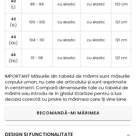
40
96 - 99
cu elastic
cu elastic
120 cm
(L)
42
100 - 103
cu elastic
cu elastic
121 cm
(XL)
44
104 - 110
cu elastic
cu elastic
121 cm
(XXL)
46
111 - 116
cu elastic
cu elastic
121 cm
(3XL)
IMPORTANT
Măsurile din tabelul de mărimi sunt măsurile
corpului uman, nu cele ale articolului și sunt exprimate
în centimetri. Compară dimensiunile tale cu tabelul de
mărimi sau introdu-le în ghidul StarSize pentru a lua
decizia corectă cu privire la mărimea care îți vine bine.
RECOMANDĂ-MI MĂRIMEA
DESIGN ŞI FUNCTIONALITATE