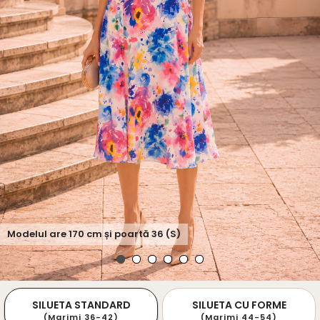
Modelul are
170
cm și poartă
36 (S)
SILUETA STANDARD
SILUETA CU FORME
(Marimi 36-42)
(Marimi 44-54)