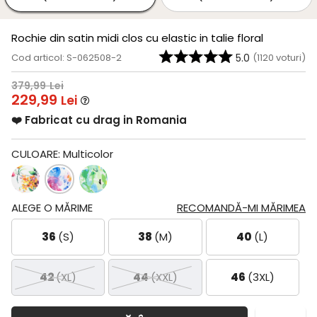
Rochie din satin midi clos cu elastic in talie floral
Cod articol: S-062508-2
5.0
(
1120
voturi)
379,99
Lei
229,99
Lei
❤️ Fabricat cu drag in Romania
CULOARE:
Multicolor
ALEGE O MĂRIME
RECOMANDĂ-MI MĂRIMEA
36
(S)
38
(M)
40
(L)
42
(XL)
44
(XXL)
46
(3XL)