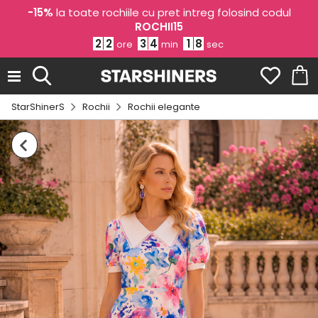
-15%
la toate rochiile cu pret intreg folosind codul
ROCHII15
2
2
3
4
1
7
ore
min
sec
StarShinerS
Rochii
Rochii elegante