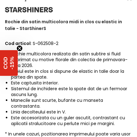
Rochie din satin multicolora midi in clos cu elastic in
talie - StarShinerS
Cod articol
: S-062508-2
Rochie multicolora realizata din satin subtire si fluid
%
imprimat cu motive florale din colectia de primavara-
C
O
D
-
1
5
vara 2026.
Croiul este in clos si dispune de elastic in talie doar la
partea din spate.
Este captusita interior.
Sistemul de inchidere este la spate dat de un fermoar
ascuns lung.
Manecile sunt scurte, bufante cu manseta
contrastanta.
Linia decolteului este in V.
Este accesorizata cu un guler ascutit, contrastant cu
aplicatii stralucitoare cu perlute mici pe margini.
* In unele cazuri, pozitionarea imprimeului poate varia usor