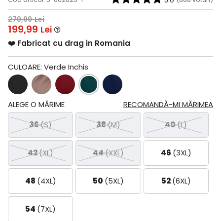
5.0
279,99
Lei
199,99
Lei
❤️ Fabricat cu drag in Romania
CULOARE:
Verde Inchis
ALEGE O MĂRIME
RECOMANDĂ-MI MĂRIMEA
36
(S)
38
(M)
40
(L)
42
(XL)
44
(XXL)
46
(3XL)
48
(4XL)
50
(5XL)
52
(6XL)
54
(7XL)