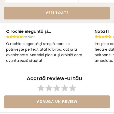
VEZI TOATE
O rochie elegantă și...
Nota 11
Excelent
E
O rochie elegantă și simplă, care se
Îmi plac co
potrivește perfect atât la birou, cât și la
fiecare da
evenimente. Material plăcut și croială care
paltoane, 
avantajează silueta!
ambalate, i
un brand î
calitate, se
Acordă review-ul tău
ADAUGĂ UN REVIEW