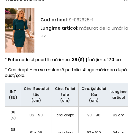
Cod articol
: S-062625-1
Lungime articol
: măsurat de la umăr la
tiv
* Fotomodelul poartă mărimea:
36 (S)
| Înălțime:
170
cm
* Croi drept - nu se mulează pe talie. Alege mărimea după
bust/șold.
Circ. Bustului
Circ. Taliei
Circ. Şoldului
INT
Lungime
tău
tale
tău
(EU)
articol
(cm)
(cm)
(cm)
36
86 - 90
croi drept
93 - 96
92 cm
(S)
38
91 - 95
croi drept
97 - 100
94 cm