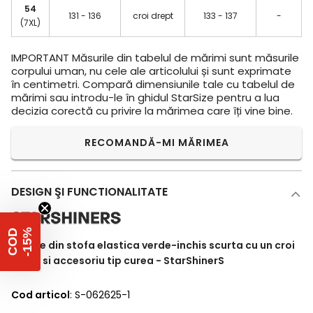
54
131 - 136
croi drept
133 - 137
-
(7XL)
IMPORTANT
Măsurile din tabelul de mărimi sunt măsurile
corpului uman, nu cele ale articolului și sunt exprimate
în centimetri. Compară dimensiunile tale cu tabelul de
mărimi sau introdu-le în ghidul StarSize pentru a lua
decizia corectă cu privire la mărimea care îți vine bine.
RECOMANDĂ-MI MĂRIMEA
DESIGN ŞI FUNCTIONALITATE
%
C
O
D
-
1
5
Rochie din stofa elastica verde-inchis scurta cu un croi
drept si accesoriu tip curea - StarShinerS
Cod articol
: S-062625-1