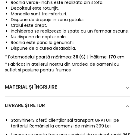
Rochia verde-inchis este realizata din stofa.
Decolteul este rotunjit.
Manecile sunt trei-sferturi.
Dispune de drapaje in zona gatului.
Croiul este drept.
Inchiderea se realizeaza la spate cu un fermoar ascuns.
Nu dispune de captuseala.
Rochia este pana la genunchi.
Dispune de o curea detasabila.
* Fotomodelul poartă mărimea:
36 (S)
| Înălțime:
170
cm
* Fabricat in atelierul nostru din Oradea, de oameni cu
suflet si pasiune pentru frumos
MATERIAL ȘI ÎNGRIJIRE
LIVRARE ȘI RETUR
StarShinerS oferă clienților săi transport GRATUIT pe
teritoriul României la comenzi de minim 399 Lei
Livrarea se poate face prin serviciul de curierat rapid GLS