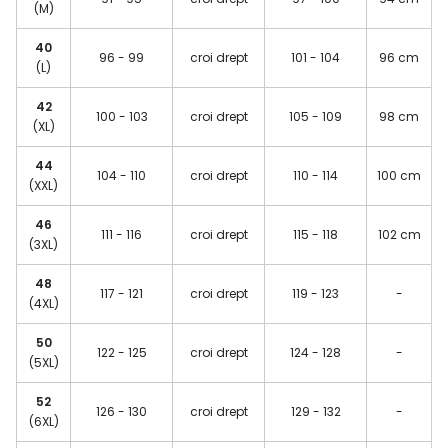
(M)
40
96 - 99
croi drept
101 - 104
96 cm
(L)
42
100 - 103
croi drept
105 - 109
98 cm
(XL)
44
104 - 110
croi drept
110 - 114
100 cm
(XXL)
46
111 - 116
croi drept
115 - 118
102 cm
(3XL)
48
117 - 121
croi drept
119 - 123
-
(4XL)
50
122 - 125
croi drept
124 - 128
-
(5XL)
52
126 - 130
croi drept
129 - 132
-
(6XL)