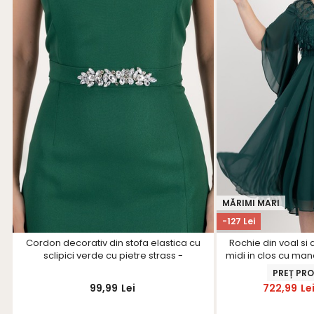
MĂRIMI MARI
-127 Lei
Cordon decorativ din stofa elastica cu
Rochie din voal si
sclipici verde cu pietre strass -
midi in clos cu mane
StarShinerS
PREȚ PR
99,99
Lei
722,99
Le