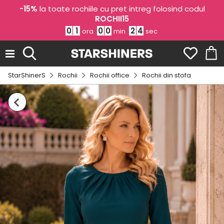
-15%
la toate rochiile cu pret intreg folosind codul
ROCHII15
0
1
0
0
2
4
ora
min
sec
StarShinerS
Rochii
Rochii office
Rochii din stofa