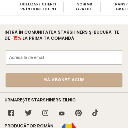
FIDELIZARE CLIENȚI
SCHIMB
TRANS
5% ÎN CONT CLIENT
GRATUIT
GRATU
INTRĂ ÎN COMUNITATEA STARSHINERS ȘI BUCURĂ-TE
DE
-15%
LA PRIMA TA COMANDĂ
MĂ ABONEZ ACUM
URMĂREȘTE STARSHINERS ZILNIC
PRODUCĂTOR ROMÂN