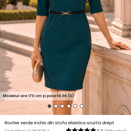
Modelul are
170
cm și poartă
36 (S)
Rochie verde inchis din stofa elastica scurta drept
Cod articol: S-062625-1
(
888
voturi)