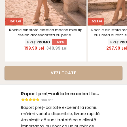
-150 Lei
-52 Lei
Rochie din stofa elastica mocha midi tip
Rochie din stofa mo
creion accesorizata cu perle -
cu umeri bufanti s
StarShinerS
Star
PREȚ PROMO
-43%
PREȚ PR
199,99
Lei
349,99
Lei
297,99
Le
VEZI TOATE
Raport preț–calitate excelent la...
Excelent
Raport preț–calitate excelent la rochii,
mărimi variate disponibile, livrare rapidă.
Am simțit că sunt tratată ca o clientă
importantă, nu doar ca un număr de