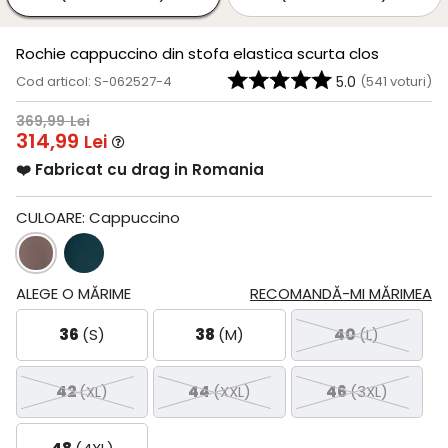
Rochie cappuccino din stofa elastica scurta clos
Cod articol: S-062527-4
5.0
(
541
voturi)
369,99
Lei
314,99
Lei
❤️ Fabricat cu drag in Romania
CULOARE:
Cappuccino
ALEGE O MĂRIME
RECOMANDĂ-MI MĂRIMEA
36
(S)
38
(M)
40
(L)
42
(XL)
44
(XXL)
46
(3XL)