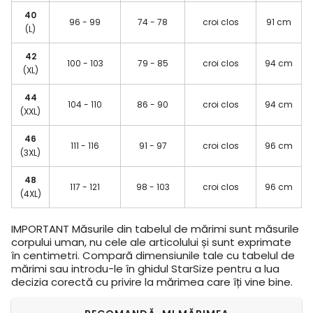
40
96 - 99
74 - 78
croi clos
91 cm
(L)
42
100 - 103
79 - 85
croi clos
94 cm
(XL)
44
104 - 110
86 - 90
croi clos
94 cm
(XXL)
46
111 - 116
91 - 97
croi clos
96 cm
(3XL)
48
117 - 121
98 - 103
croi clos
96 cm
(4XL)
IMPORTANT
Măsurile din tabelul de mărimi sunt măsurile
corpului uman, nu cele ale articolului și sunt exprimate
în centimetri. Compară dimensiunile tale cu tabelul de
mărimi sau introdu-le în ghidul StarSize pentru a lua
decizia corectă cu privire la mărimea care îți vine bine.