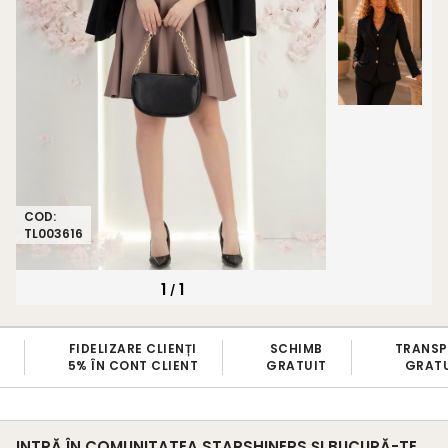
COD:
TL003616
1
1
/
FIDELIZARE CLIENȚI
SCHIMB
TRANS
5% ÎN CONT CLIENT
GRATUIT
GRATU
INTRĂ ÎN COMUNITATEA STARSHINERS ȘI BUCURĂ-TE