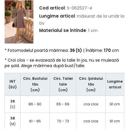
Cod articol
: S-062527-4
Lungime articol
: măsurat de la umăr la
tiv
Materialul se întinde
: 1 cm
* Fotomodelul poartă mărimea:
36 (S)
| Înălțime:
170
cm
* Croi clos - se evazează de la talie în jos, nu se mulează
pe șold. Alege mărimea după bust/talie.
Circ. Bustului
Circ. Taliei
Circ. Şoldului
INT
Lungime
tău
tale
tău
(EU)
articol
(cm)
(cm)
(cm)
36
86 - 90
65 - 69
croi clos
91 cm
(S)
38
91 - 95
70 - 73
croi clos
91 cm
(M)