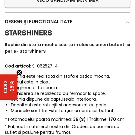
RECOMANDĂ-MI MĂRIMEA
DESIGN ŞI FUNCTIONALITATE
Rochie din stofa mocha scurta in clos cu umeri bufanti si
perle- StarShinerS
Cod articol
: S-062527-4
Rochia este realizata din stofa elastica mocha.
Croiul este in clos .
%
C
O
D
-
1
5
Lungimea este scurta.
Inchiderea se realizeaza cu fermoar la spate.
Rochia dispune de captuseala interioara.
Decolteul este rotunjit si accesorizat cu perle .
Manecile sunt trei-sferturi ,iar umerii usor bufanti.
* Fotomodelul poartă mărimea:
36 (S)
| Înălțime:
170
cm
* Fabricat in atelierul nostru din Oradea, de oameni cu
suflet si pasiune pentru frumos