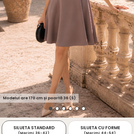
Modelul are
170
cm și poartă
36 (S)
SILUETA STANDARD
SILUETA CU FORME
(Marimi 36-42)
(Marimi 44-54)