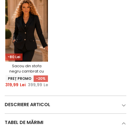
-80 Lei
Sacou din stofa
negru cambrat cu
nasturi decorativi
PREȚ PROMO
-20%
aurii - StarShinerS
319,99
Lei
399,99
Lei
DESCRIERE ARTICOL
TABEL DE MĂRIMI