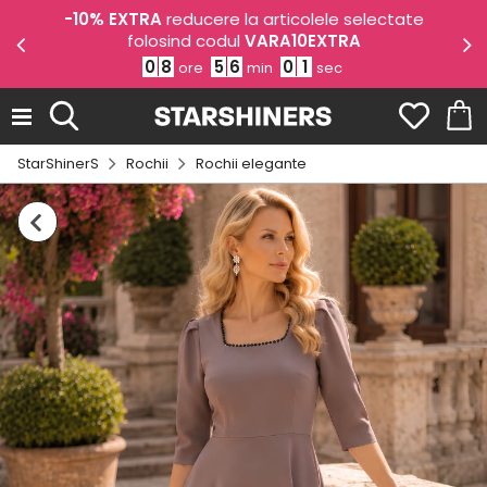
odul
-10% EXTRA
reducere la articolele selectate
-1
folosind codul
VARA10EXTRA
0
8
5
6
0
0
ore
min
sec
StarShinerS
Rochii
Rochii elegante