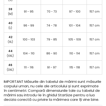
38
91 - 95
70 - 73
97 - 100
157 cm
(M)
40
96 - 99
74 - 78
101 - 104
157 cm
(L)
42
100 - 103
79 - 85
105 - 109
157 cm
(XL)
44
104 - 110
86 - 90
110 - 114
157 cm
(XXL)
46
111 - 116
91 - 97
115 - 118
157 cm
(3XL)
IMPORTANT
Măsurile din tabelul de mărimi sunt măsurile
corpului uman, nu cele ale articolului și sunt exprimate
în centimetri. Compară dimensiunile tale cu tabelul de
mărimi sau introdu-le în ghidul StarSize pentru a lua
decizia corectă cu privire la mărimea care îți vine bine.