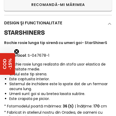
RECOMANDĂ-MI MĂRIMEA
DESIGN ŞI FUNCTIONALITATE
Rochie rosie lunga tip sirenă cu umeri goi- StarShinerS
Cod articol
: S-047678-1
%
C
O
D
-
1
5
Rochie rosie lunga realizata din stofa usor elastica de
densitate medie.
Croiul este tip sirena.
Este captusita interior.
Sistemul de inchidere este la spate dat de un fermoar
ascuns lung.
Umerii sunt goi si au bretea lasata subtire.
Este crapata pe picior.
* Fotomodelul poartă mărimea:
36 (S)
| Înălțime:
170
cm
* Fabricat in atelierul nostru din Oradea, de oameni cu