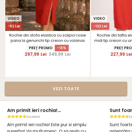
VIDEO
VIDEO
-52 Lei
-122 Lei
Rochie din stofa elastica cu sclipici rosie
Rochie din tafta el
pana la genunchi tip creion cu volanas
midi tip creion cu 
pe umar - StarShinerS
cu brosa -
PREȚ PROMO
-15%
PREȚ PR
297,99
Lei
349,99
Lei
227,99
Le
VEZI TOATE
Am primit ieri rochia!...
Sunt foar
Excelent
E
Am primit ieri rochia! Este pur si simplu
Sunt foart
superba! Va multumesc. O sa revin cu
așteptăm s