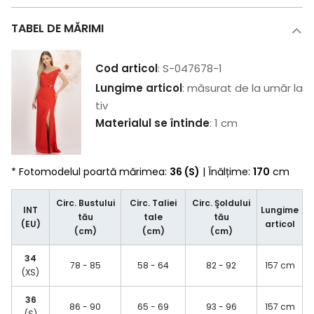
TABEL DE MĂRIMI
Cod articol
: S-047678-1
Lungime articol
: măsurat de la umăr la
tiv
Materialul se întinde
: 1 cm
* Fotomodelul poartă mărimea:
36 (S)
| Înălțime:
170
cm
Circ. Bustului
Circ. Taliei
Circ. Şoldului
INT
Lungime
tău
tale
tău
(EU)
articol
(cm)
(cm)
(cm)
34
78 - 85
58 - 64
82 - 92
157 cm
(XS)
36
86 - 90
65 - 69
93 - 96
157 cm
(S)