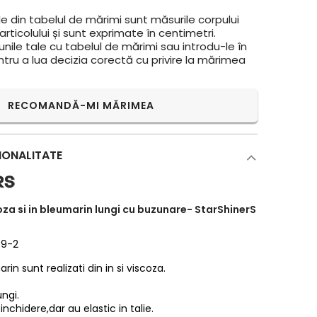
e din tabelul de mărimi sunt măsurile corpului
rticolului și sunt exprimate în centimetri.
ile tale cu tabelul de mărimi sau introdu-le în
ntru a lua decizia corectă cu privire la mărimea
RECOMANDĂ-MI MĂRIMEA
IONALITATE
oza si in bleumarin lungi cu buzunare- StarShinerS
69-2
rin sunt realizati din in si viscoza.
ungi.
nchidere,dar au elastic in talie.