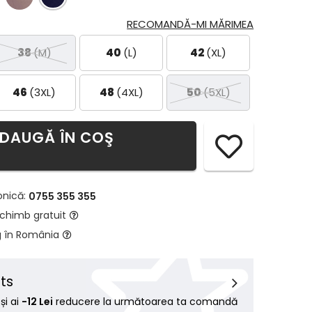
RECOMANDĂ-MI MĂRIMEA
38
(M)
40
(L)
42
(XL)
46
(3XL)
48
(4XL)
50
(5XL)
DAUGĂ ÎN COŞ
onică:
0755 355 355
schimb gratuit
g în România
ts
i ai
-12 Lei
reducere la următoarea ta comandă