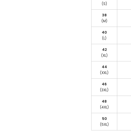
(S)
38
(M)
40
(L)
42
(XL)
44
(XXL)
46
(3XL)
48
(4XL)
50
(5XL)