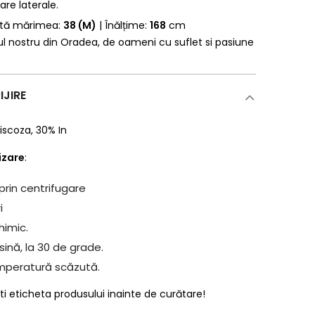
re laterale.
rtă mărimea:
38 (M)
| Înălțime:
168
cm
erul nostru din Oradea, de oameni cu suflet si pasiune
IJIRE
iscoza
,
30% In
lizare
:
prin centrifugare
i
himic.
ină, la 30 de grade.
mperatură scăzută.
ti eticheta produsului inainte de curătare!