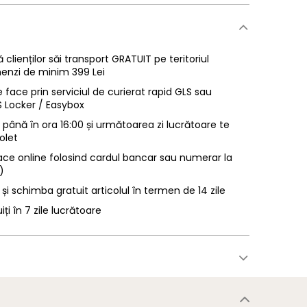
 clienților săi transport GRATUIT pe teritoriul
enzi de minim 399 Lei
 face prin serviciul de curierat rapid GLS sau
LS Locker / Easybox
ână în ora 16:00 și următoarea zi lucrătoare te
olet
ace online folosind cardul bancar sau numerar la
)
 și schimba gratuit articolul în termen de 14 zile
uiți în 7 zile lucrătoare