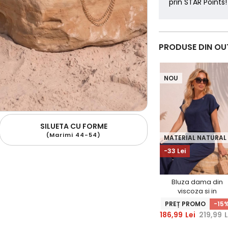
prin STAR Points!
PRODUSE DIN OU
NOU
SILUETA CU FORME
(Marimi 44-54)
MATERIAL NATURAL
-33 Lei
Bluza dama din
viscoza si in
bleumarin cu
PREȚ PROMO
-15
maneca scurta -
186,99
Lei
219,99
L
StarShinerS