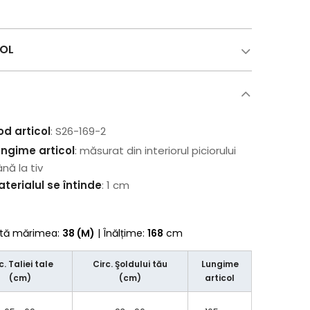
COL
od articol
: S26-169-2
ungime articol
: măsurat din interiorul piciorului
nă la tiv
terialul se întinde
: 1 cm
rtă mărimea:
38 (M)
| Înălțime:
168
cm
c. Taliei tale
Circ. Şoldului tău
Lungime
(cm)
(cm)
articol