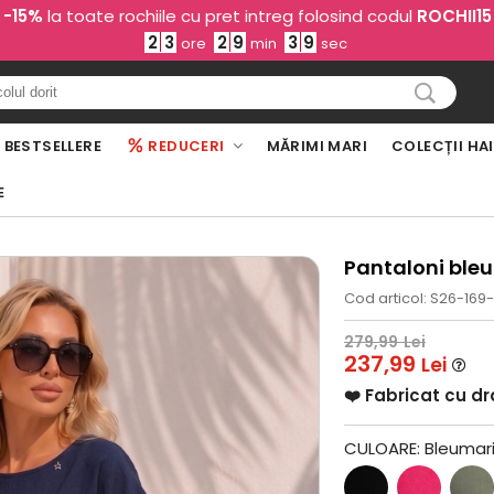
-15%
la toate rochiile cu pret intreg folosind codul
ROCHII15
2
3
2
9
3
8
ore
min
sec
BESTSELLERE
REDUCERI
MĂRIMI MARI
COLECȚII HA
E
Pantaloni bleu
Cod articol: S26-169
279,99
Lei
237,99
Lei
❤️ Fabricat cu d
CULOARE:
Bleumar