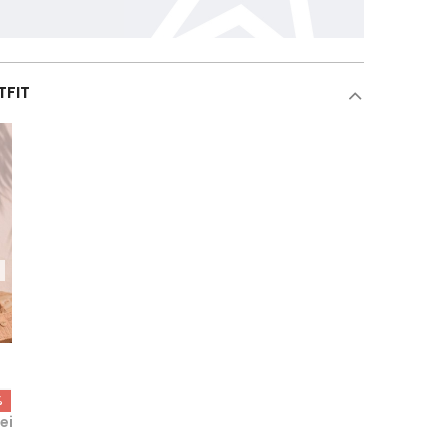
TFIT
%
ei