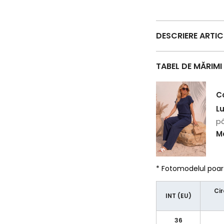
DESCRIERE ARTI
TABEL DE MĂRIMI
C
L
pâ
Ma
* Fotomodelul poa
Cir
INT (EU)
36