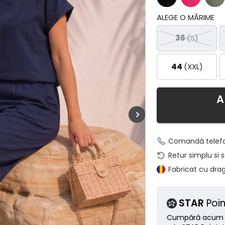
ALEGE O MĂRIME
36
(S)
44
(XXL)
A
Comandă telef
Retur simplu si 
Fabricat cu dra
STAR
Poin
Cumpără acum ș