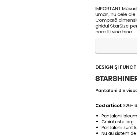
IMPORTANT
Măsuril
uman, nu cele ale a
Compară dimensiun
ghidul StarSize pe
care îți vine bine.
DESIGN ŞI FUNCT
Pantaloni din visc
Cod articol
: S26-1
Pantalonii bleuma
Croiul este larg.
Pantalonii sunt l
Nu au sistem de i