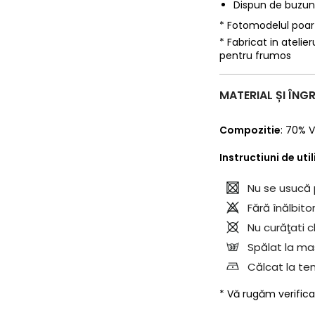
Dispun de buzuna
* Fotomodelul poa
* Fabricat in ateli
pentru frumos
MATERIAL ȘI ÎNGR
Compozitie
:
70% V
Instructiuni de uti
Nu se usucă 
Fără înălbitor
Nu curăţati c
Spălat la mas
Călcat la te
* Vă rugăm verifica