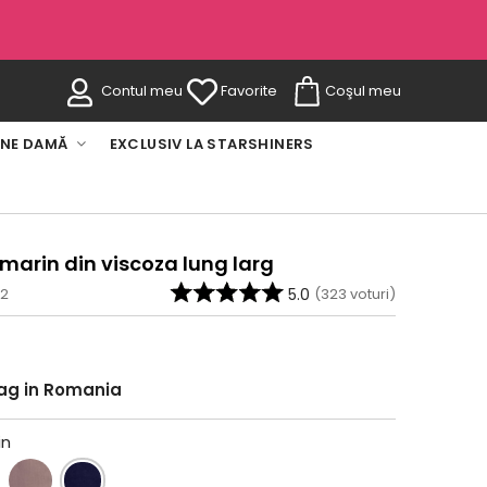
Contul meu
Favorite
Coşul meu
INE DAMĂ
EXCLUSIV LA STARSHINERS
marin din viscoza lung larg
-2
5.0
(
323
voturi)
rag in Romania
in