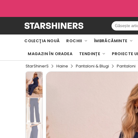
COLECŢIA NOUĂ
ROCHII
ÎMBRĂCĂMINTE
MAGAZIN ÎN ORADEA
TENDINȚE
PROIECTE U
StarShinerS
Haine
Pantaloni & Blugi
Pantaloni