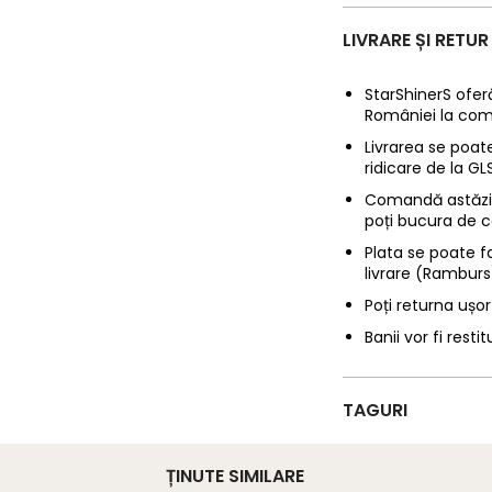
LIVRARE ȘI RETUR
StarShinerS oferă
României la com
Livrarea se poate
ridicare de la G
Comandă astăzi p
poți bucura de c
Plata se poate f
livrare (Ramburs
Poți returna ușor
Banii vor fi restit
TAGURI
ȚINUTE SIMILARE