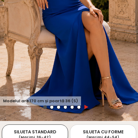
Modelul are
170
cm și poartă
36 (S)
SILUETA STANDARD
SILUETA CU FORME
(Marimi 36-42)
(Marimi 44-54)