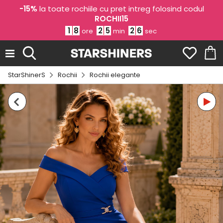
-15%
la toate rochiile cu pret intreg folosind codul
ROCHII15
1
8
2
5
2
5
ore
min
sec
StarShinerS
Rochii
Rochii elegante