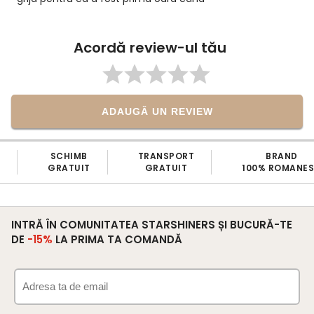
pe acest site. Acum pot sa
rija când o sa mai cumpăr de la
mesc din suflet!
Acordă review-ul tău
ADAUGĂ UN REVIEW
SCHIMB
TRANSPORT
BRAND
GRATUIT
GRATUIT
100% ROMANESC
INTRĂ ÎN COMUNITATEA STARSHINERS ȘI BUCURĂ-TE
DE
-15%
LA PRIMA TA COMANDĂ