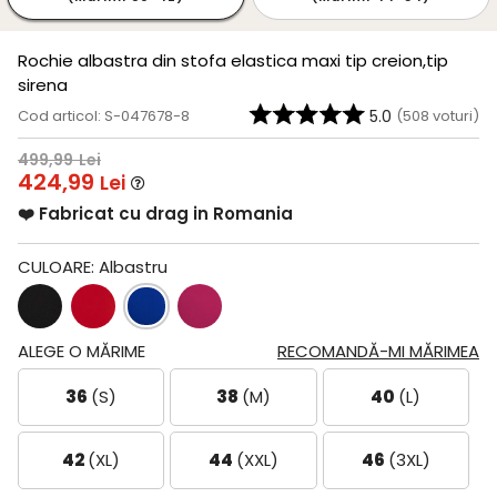
Rochie albastra din stofa elastica maxi tip creion,tip
sirena
Cod articol: S-047678-8
5.0
(
508
voturi)
499,99
Lei
424,99
Lei
❤️ Fabricat cu drag in Romania
CULOARE:
Albastru
ALEGE O MĂRIME
RECOMANDĂ-MI MĂRIMEA
36
(S)
38
(M)
40
(L)
42
(XL)
44
(XXL)
46
(3XL)