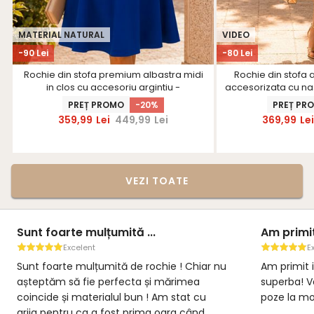
MATERIAL NATURAL
VIDEO
-90 Lei
-80 Lei
Rochie din stofa premium albastra midi
Rochie din stofa a
in clos cu accesoriu argintiu -
accesorizata cu nast
StarShinerS
Star
PREȚ PROMO
-20%
PREȚ PR
359,99
Lei
449,99
Lei
369,99
Le
VEZI TOATE
te mulțumită ...
Am primit ieri rochia!..
celent
Excelent
 mulțumită de rochie ! Chiar nu
Am primit ieri rochia! Este
ă fie perfecta și mărimea
superba! Va multumesc. O
 materialul bun ! Am stat cu
poze la momentul potrivi
u ca a fost prima oara când