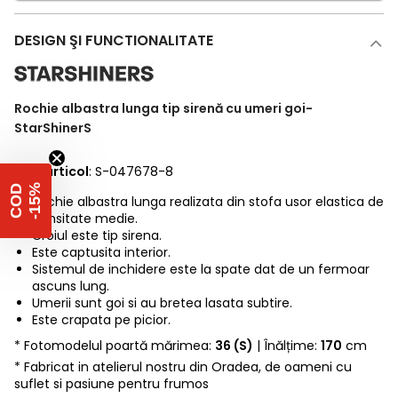
DESIGN ŞI FUNCTIONALITATE
Rochie albastra lunga tip sirenă cu umeri goi-
StarShinerS
Cod articol
: S-047678-8
%
C
O
D
-
1
5
Rochie albastra lunga realizata din stofa usor elastica de
densitate medie.
Croiul este tip sirena.
Este captusita interior.
Sistemul de inchidere este la spate dat de un fermoar
ascuns lung.
Umerii sunt goi si au bretea lasata subtire.
Este crapata pe picior.
* Fotomodelul poartă mărimea:
36 (S)
| Înălțime:
170
cm
* Fabricat in atelierul nostru din Oradea, de oameni cu
suflet si pasiune pentru frumos