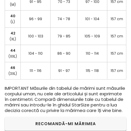
91 - 95
70 - 73
97 - 100
157 cm
(M)
40
96 - 99
74 - 78
101 - 104
157 cm
(L)
42
100 - 103
79 - 85
105 - 109
157 cm
(XL)
44
104 - 110
86 - 90
110 - 114
157 cm
(XXL)
46
111 - 116
91 - 97
115 - 118
157 cm
(3XL)
IMPORTANT
Măsurile din tabelul de mărimi sunt măsurile
corpului uman, nu cele ale articolului și sunt exprimate
în centimetri. Compară dimensiunile tale cu tabelul de
mărimi sau introdu-le în ghidul StarSize pentru a lua
decizia corectă cu privire la mărimea care îți vine bine.
RECOMANDĂ-MI MĂRIMEA