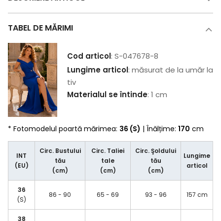
TABEL DE MĂRIMI
Cod articol
: S-047678-8
Lungime articol
: măsurat de la umăr la
tiv
Materialul se întinde
: 1 cm
* Fotomodelul poartă mărimea:
36 (S)
| Înălțime:
170
cm
Circ. Bustului
Circ. Taliei
Circ. Şoldului
INT
Lungime
tău
tale
tău
(EU)
articol
(cm)
(cm)
(cm)
36
86 - 90
65 - 69
93 - 96
157 cm
(S)
38