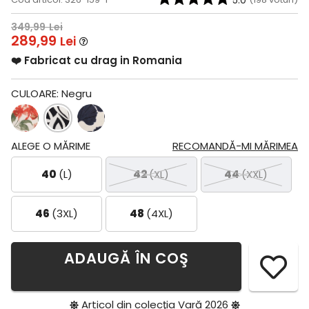
5.0
349,99
Lei
289,99
Lei
❤️ Fabricat cu drag in Romania
CULOARE:
Negru
ALEGE O MĂRIME
RECOMANDĂ-MI MĂRIMEA
40
(L)
42
(XL)
44
(XXL)
46
(3XL)
48
(4XL)
ADAUGĂ ÎN COŞ
Articol din colecţia
Vară 2026