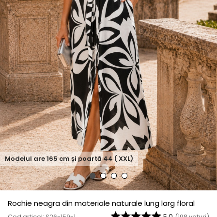
Modelul are
165
cm și poartă
44 ( XXL)
Rochie neagra din materiale naturale lung larg floral
Cod articol: S26-159-1
(
198
voturi)