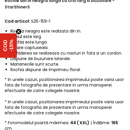
Rochie din in neagra lunga cu croi larg si buzunare -
StarShinerS
Cod articol
: S26-159-1
Rochia neagra este realizata din in.
Croiul este larg.
Rochia este lunga.
%
C
O
D
-
1
5
Nu are captuseala.
Inchiderea se realizeaza cu nasturi in fata si un cordon.
Dispune de buzunare laterale.
Mananecile sunt scurte.
Rochia dispune de imprimeu floral.
* In unele cazuri, pozitionarea imprimeului poate varia usor
fata de fotografia de prezentare in urma manoperei
efectuate de catre colegele noastre.
* In unele cazuri, pozitionarea imprimeului poate varia usor
fata de fotografia de prezentare in urma manoperei
efectuate de catre colegele noastre.
* Fotomodelul poartă mărimea:
44 ( XXL)
| Înălțime:
165
cm