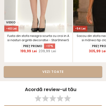
VIDEO
-40 Lei
-54 Lei
Fusta din stofa neagra scurta cu croi in A
Sacou din stofa ne
si nasturi argintii decorativi - StarShinerS
si mâneci tip cl
PREȚ PROMO
-17%
PREȚ PR
199,99
Lei
239,99
Lei
305,99
Le
VEZI TOATE
Acordă review-ul tău