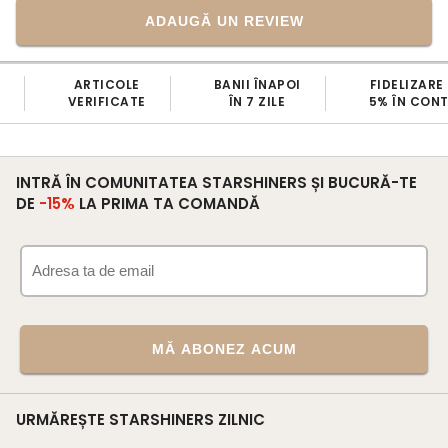
ADAUGĂ UN REVIEW
BANII ÎNAPOI
FIDELIZARE CLIENȚI
SC
ÎN 7 ZILE
5% ÎN CONT CLIENT
GRA
INTRĂ ÎN COMUNITATEA STARSHINERS ȘI BUCURĂ-TE
DE
-15%
LA PRIMA TA COMANDĂ
MĂ ABONEZ ACUM
URMĂREȘTE STARSHINERS ZILNIC