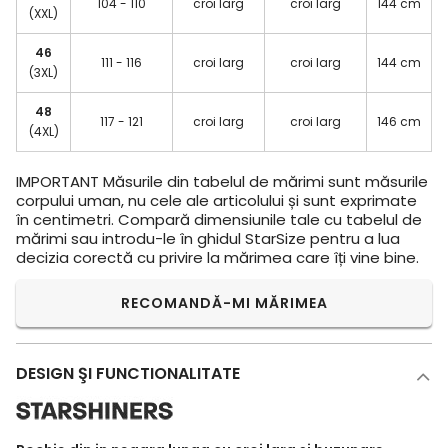
104 - 110
croi larg
croi larg
144 cm
(XXL)
46
111 - 116
croi larg
croi larg
144 cm
(3XL)
48
117 - 121
croi larg
croi larg
146 cm
(4XL)
IMPORTANT
Măsurile din tabelul de mărimi sunt măsurile
corpului uman, nu cele ale articolului și sunt exprimate
în centimetri. Compară dimensiunile tale cu tabelul de
mărimi sau introdu-le în ghidul StarSize pentru a lua
decizia corectă cu privire la mărimea care îți vine bine.
RECOMANDĂ-MI MĂRIMEA
DESIGN ŞI FUNCTIONALITATE