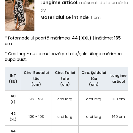
Lungime articol
: măsurat de la umăr la
tiv
Materialul se întinde
: 1 cm
* Fotomodelul poartă mărimea:
44 ( XXL)
| Înălțime:
165
cm
* Croi larg - nu se mulează pe talie/șold. Alege mărimea
după bust.
Circ. Bustului
Circ. Taliei
Circ. Şoldului
INT
Lungime
tău
tale
tău
(EU)
articol
(cm)
(cm)
(cm)
40
96 - 99
croi larg
croi larg
138 cm
(L)
42
100 - 103
croi larg
croi larg
140 cm
(XL)
44