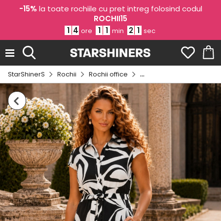
-15%
la toate rochiile cu pret intreg folosind codul
ROCHII15
1
4
1
1
2
1
ore
min
sec
StarShinerS
Rochii
Rochii office
Rochii cu imprimeu floral